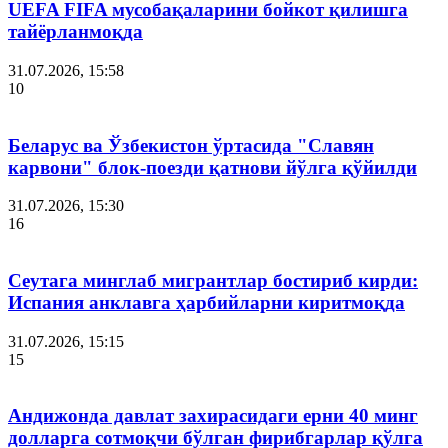
UEFA FIFA мусобақаларини бойкот қилишга
тайёрланмоқда
31.07.2026, 15:58
10
Беларус ва Ўзбекистон ўртасида "Славян
карвони" блок-поезди қатнови йўлга қўйилди
31.07.2026, 15:30
16
Сеутага минглаб мигрантлар бостириб кирди:
Испания анклавга ҳарбийларни киритмоқда
31.07.2026, 15:15
15
Андижонда давлат захирасидаги ерни 40 минг
долларга сотмоқчи бўлган фирибгарлар қўлга