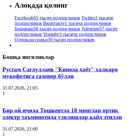
Алоқада қолинг
Facebook
65 тысяч подписчиков
Twitter
2 тысячи
подписчиков
Вконтакте
1 тысяча подписчиков
Instagram
58 тысяч подписчиков
Telegram
57 тысяч
подписчиков
Youtube
3 тысячи подписчиков
Одноклассники
30 тысяч подписчиков
Бошқа янгиликлар
Рустам Сагдуллаев "Кинода ҳаёт" халқаро
мукофотига сазовор бўлди
31.07.2026, 21:05
1
Бир ой ичида Тошкентда 18 мингдан ортиқ
электр таъминотида узилишлар қайд этилди
31.07.2026, 21:00
1