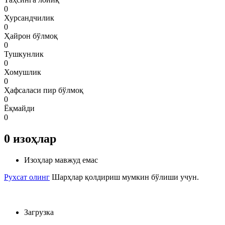
0
Хурсандчилик
0
Ҳайрон бўлмоқ
0
Тушкунлик
0
Хомушлик
0
Ҳафсаласи пир бўлмоқ
0
Ёқмайди
0
0
изоҳлар
Изоҳлар мавжуд емас
Рухсат олинг
Шарҳлар қолдириш мумкин бўлиши учун.
Загрузка