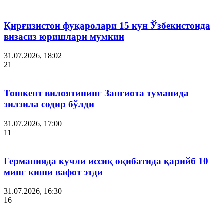
Қирғизистон фуқаролари 15 кун Ўзбекистонда
визасиз юришлари мумкин
31.07.2026, 18:02
21
Тошкент вилоятининг Зангиота туманида
зилзила содир бўлди
31.07.2026, 17:00
11
Германияда кучли иссиқ оқибатида қарийб 10
минг киши вафот этди
31.07.2026, 16:30
16