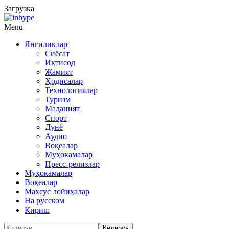
Загрузка
Menu
Янгиликлар
Сиёсат
Иқтисод
Жамият
Ҳодисалар
Технологиялар
Туризм
Маданият
Спорт
Дунё
Аудио
Воқеалар
Муҳокамалар
Пресс-релизлар
Муҳокамалар
Воқеалар
Махсус лойиҳалар
На русском
Кириш