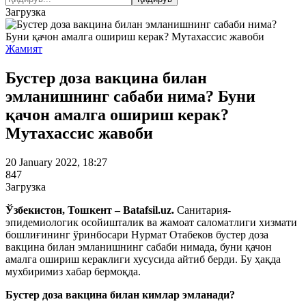
Загрузка
Жамият
Бустер доза вакцина билан
эмланишнинг сабаби нима? Буни
қачон амалга ошириш керак?
Мутахассис жавоби
20 January 2022, 18:27
847
Загрузка
Ўзбекистон, Тошкент – Batafsil.uz.
Санитария-
эпидемиологик осойишталик ва жамоат саломатлиги хизмати
бошлиғининг ўринбосари Нурмат Отабеков бустер доза
вакцина билан эмланишнинг сабаби нимада, буни қачон
амалга ошириш кераклиги хусусида айтиб берди. Бу ҳақда
мухбиримиз хабар бермоқда.
Бустер доза вакцина билан кимлар эмланади?