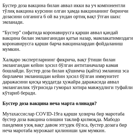
Бустер доза вакцина билан аввал икки ва уч компонентли
тўлиқ вакцина курсини олган ҳамда вакцинанинг биринчи
дозасини олганига 6 ой ва ундан ортиқ вақт ўтган шахс
эмланади.
“Бустер” сифатида коронавирусга қарши аввал қандай
вакцина билан эмланганидан қатъи назар, мамлакатимиздаги
коронавирусга қарши барча вакциналардан фойдаланиш
мумкин.
Халқаро экспертларнинг фикрича, вақт ўтиши билан
эмлангандан кейин ҳосил бўлган антитаначалар камая
бошлайди. Бустер доза билан қўшимча (қайта) эмланиш эса
бирламчи эмланишдан кейин ҳосил бўлган иммунитет
даражасини қисқа муддатда ҳужайра даражасида аввал
эмланганлик тўғрисида гуморал хотира мавжудлиги туфайли
кўтариб беради.
Бустер доза вакцина неча марта олинади?
Мутахассислар COVID-19га қарши ҳозирча бир маротаба
бустер доза вакцина олишни таклиф қилмоқда. Мабодо
пандемия узоқ вақт давом этгудек бўлса, бустер дозага бир
неча маротаба мурожаат қилиниши ҳам мумкин.