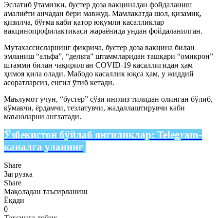
Эслатиб ўтамизки, бустер доза вакцинадан фойдаланиш
амалиёти анчадан бери мавжуд. Мамлакатда шол, қизамиқ,
қизилча, бўғма каби қатор юқумли касалликлар
вакцинопрофилактикаси жараёнида ундан фойдаланилган.
Мутахассисларнинг фикрича, бустер доза вакцина билан
эмланиш “альфа”, “дельта” штаммларидан ташқари “омикрон”
штамми билан чақирилган COVID-19 касаллигидан ҳам
ҳимоя қила олади. Мабодо касаллик юқса ҳам, у жиддий
асоратларсиз, енгил ўтиб кетади.
Маълумот учун, “бустер” сўзи инглиз тилидан олинган бўлиб,
кўмакчи, ёрдамчи, тезлатувчи, жадаллаштирувчи каби
маъноларни англатади.
Ўзбекистон бўйлаб янгиликлар:
Telegram-
каналга уланинг
Share
Загрузка
Share
Мақоладан таъсирланиш
Ёқади
0
Таҳсинга лойиқ