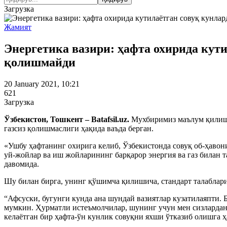
Загрузка
Жамият
Энергетика вазири: ҳафта охирида кути
қолишмайди
20 January 2021, 10:21
621
Загрузка
Ўзбекистон, Тошкент – Batafsil.uz.
Мухбиримиз маълум қилишич
газсиз қолишмаслиги ҳақида ваъда берган.
«Ушбу ҳафтанинг охирига келиб, Ўзбекистонда совуқ об-ҳавон
уй-жойлар ва иш жойларининг барқарор энергия ва газ билан 
давомида.
Шу билан бирга, унинг қўшимча қилишича, стандарт талаблар
“Афсуски, бугунги кунда ана шундай вазиятлар кузатилаяпти.
мумкин. Ҳурматли истеъмолчилар, шунинг учун мен сизларда
келаётган бир ҳафта-ўн кунлик совуқни яхши ўтказиб олишга ҳ