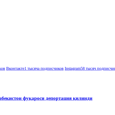
ков
Вконтакте
1 тысяча подписчиков
Instagram
58 тысяч подписчи
збекистон фуқароси депортация қилинди