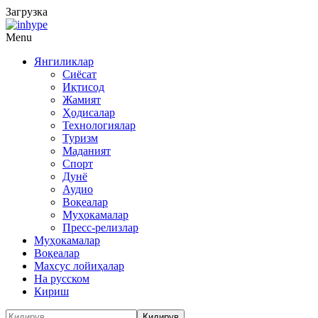
Загрузка
Menu
Янгиликлар
Сиёсат
Иқтисод
Жамият
Ҳодисалар
Технологиялар
Туризм
Маданият
Спорт
Дунё
Аудио
Воқеалар
Муҳокамалар
Пресс-релизлар
Муҳокамалар
Воқеалар
Махсус лойиҳалар
На русском
Кириш