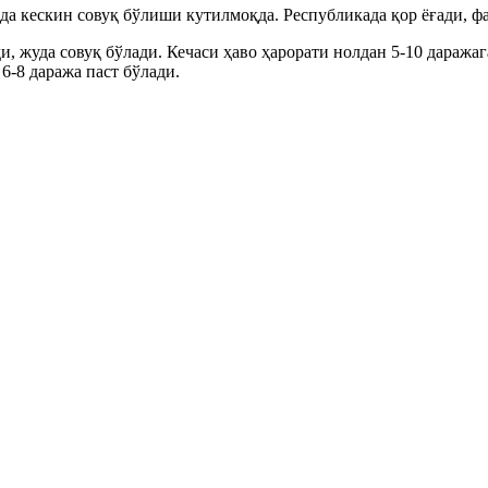
ида кескин совуқ бўлиши кутилмоқда. Республикада қор ёғади, 
 жуда совуқ бўлади. Кечаси ҳаво ҳарорати нолдан 5-10 даражага
6-8 даража паст бўлади.