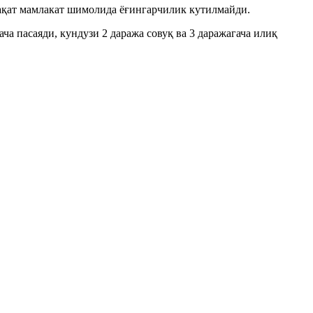
фақат мамлакат шимолида ёғингарчилик кутилмайди.
ча пасаяди, кундузи 2 даража совуқ ва 3 даражагача илиқ