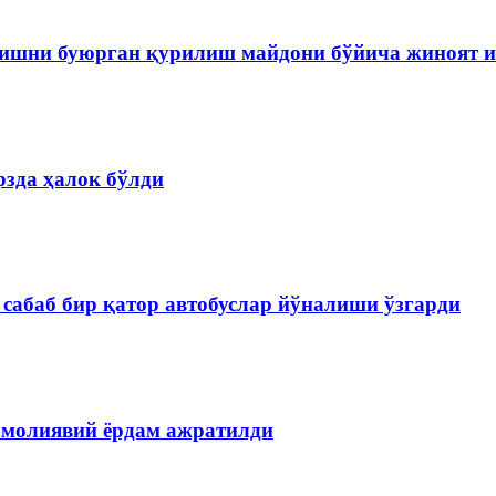
ишни буюрган қурилиш майдони бўйича жиноят и
зда ҳалок бўлди
сабаб бир қатор автобуслар йўналиши ўзгарди
 молиявий ёрдам ажратилди