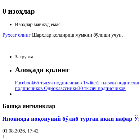
0
изоҳлар
Изоҳлар мавжуд емас
Рухсат олинг
Шарҳлар қолдириш мумкин бўлиши учун.
Загрузка
Алоқада қолинг
Facebook
65 тысяч подписчиков
Twitter
2 тысячи подписчи
подписчиков
Одноклассники
30 тысяч подписчиков
Бошқа янгиликлар
Японияда ноқонуний бўлиб турган икки нафар Ў
01.08.2026, 17:42
1