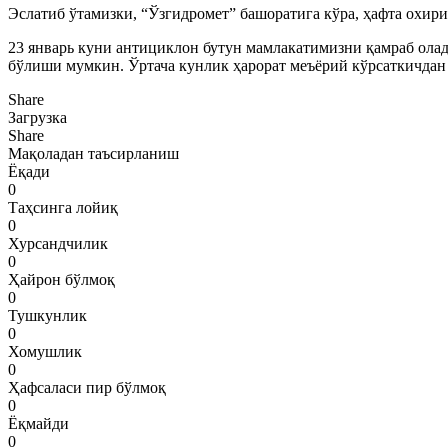
Эслатиб ўтамизки, “Ўзгидромет” башоратига кўра, ҳафта охир
23 январь куни антициклон бутун мамлакатимизни қамраб олади,
бўлиши мумкин. Ўртача кунлик ҳарорат меъёрий кўрсаткичдан 
Share
Загрузка
Share
Мақоладан таъсирланиш
Ёқади
0
Таҳсинга лойиқ
0
Хурсандчилик
0
Ҳайрон бўлмоқ
0
Тушкунлик
0
Хомушлик
0
Ҳафсаласи пир бўлмоқ
0
Ёқмайди
0