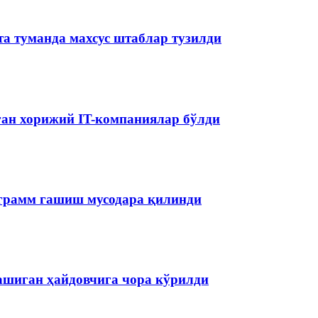
та туманда махсус штаблар тузилди
аган хорижий IT-компаниялар бўлди
ограмм гашиш мусодара қилинди
ашиган ҳайдовчига чора кўрилди