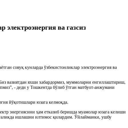
р электроэнергия ва газсиз
тган совуқ кунларда ўзбекистонликлар электроэнергия ва
 Биз вазиятдан яхши хабардормиз, муммоларни енгиллаштириш,
пмиз”, - деди у Тошкентда бўлиб ўтган матбуот-анжумани
ргия йўқотишлари юзага келмоқда.
лектр энергиясини ҳам етказиб беришда муамолар юзага келиши
галикда ишлашни илтимос қилардим. Ўйлайманки, ушбу