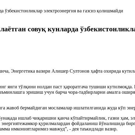
лаётган совуқ кунларда ўзбекистонликла
а, Энергетика вазири Алишер Султонов ҳафта охирида кутилаё
инг янги тўлқини нолдан паст ҳароратгача тушиши кутилмоқда.
таъминлашга эришиш учун барча чора-тадбирларни амалга оширя
ига жавоб бермайдиган мосламалар ишлатилганида жуда кўп эне
 Бунақада ишлаб чиқаришни қанча кўпайтирмайлик, газни ҳам, э
н энергиятежамкор қурилмалардан фойдаланиш йўналишида бир
амма имкониятларимиз мавжуд”, - дея таъкидлади вазир.