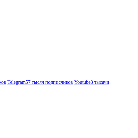
ков
Telegram
57 тысяч подписчиков
Youtube
3 тысячи