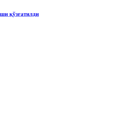
ши қўзғатилди