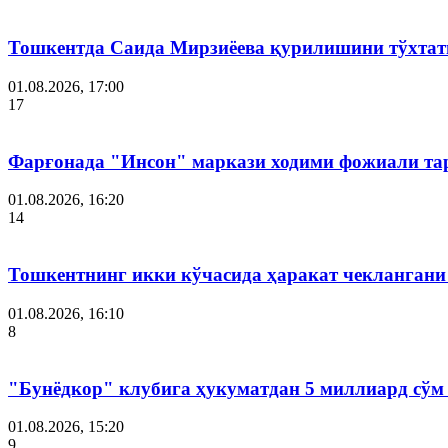
Тошкентда Саида Мирзиёева қурилишини тўхтат
01.08.2026, 17:00
17
Фарғонада "Инсон" маркази ходими фожиали тар
01.08.2026, 16:20
14
Тошкентнинг икки кўчасида ҳаракат чеклангани 
01.08.2026, 16:10
8
"Бунёдкор" клубига ҳукуматдан 5 миллиард сўм
01.08.2026, 15:20
9