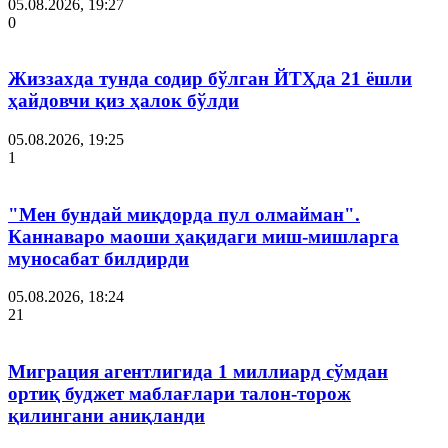
05.08.2026, 19:27
0
Жиззахда тунда содир бўлган ЙТҲда 21 ёшли
ҳайдовчи қиз ҳалок бўлди
05.08.2026, 19:25
1
"Мен бундай миқдорда пул олмайман".
Каннаваро маоши ҳақидаги миш-мишларга
муносабат билдирди
05.08.2026, 18:24
21
Миграция агентлигида 1 миллиард сўмдан
ортиқ буджет маблағлари талон-торож
қилингани аниқланди