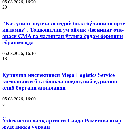
05.08.2026, 16:20
20
"Биз унинг шунчаки оддий бола бўлишини орзу
қиламиз". Тошкентлик уч ойлик Леоннинг ота-
онаси СМА га чалинган ўғлига ёрдам беришни
сўрашмоқда
05.08.2026, 16:10
18
Қурилиш инспекцияси Мega Logistics Service
компанияси 6 та блокда ноқонуний қурилиш
олиб боргани аниқланди
05.08.2026, 16:00
8
Ўзбекистон халқ артисти Саида Раметова оғир
жудоликка учради