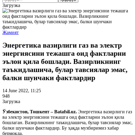
Загрузка
Жамият
Энергетика вазирлиги газ ва электр
энергиясини тежашга оид фактларни
эълон қила бошлади. Вазирликнинг
таъкидлашича, булар тавсиялар эмас,
балки шунчаки фактлардир
14 June 2022, 11:25
948
Загрузка
Ўзбекистон, Тошкент – Batafsil.uz.
Энергетика вазирлиги газ
ва электр энергиясини тежашга оид фактларни эълон қила
бошлаган. Вазирликнинг таъкидлашича, булар тавсиялар эмас,
балки шунчаки фактлардир. Бу ҳақда мухбиримиз хабар
бермоқда.