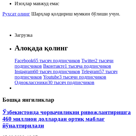
Изоҳлар мавжуд емас
Рухсат олинг
Шарҳлар қолдириш мумкин бўлиши учун.
Загрузка
Алоқада қолинг
Facebook
65 тысяч подписчиков
Twitter
2 тысячи
подписчиков
Вконтакте
1 тысяча подписчиков
Instagram
60 тысяч подписчиков
Telegram
57 тысяч
подписчиков
Youtube
3 тысячи подписчиков
Одноклассники
30 тысяч подписчиков
Бошқа янгиликлар
Ўзбекистонда чорвачиликни ривожлантиришга
460 миллион доллардан ортиқ маблағ
йўналтирилади