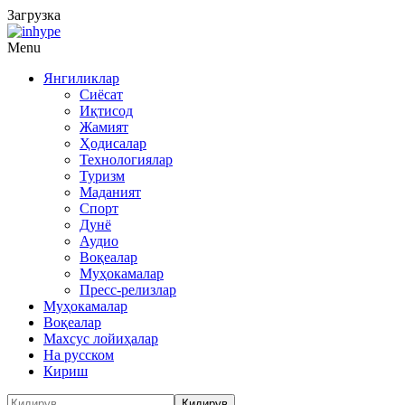
Загрузка
Menu
Янгиликлар
Сиёсат
Иқтисод
Жамият
Ҳодисалар
Технологиялар
Туризм
Маданият
Спорт
Дунё
Аудио
Воқеалар
Муҳокамалар
Пресс-релизлар
Муҳокамалар
Воқеалар
Махсус лойиҳалар
На русском
Кириш