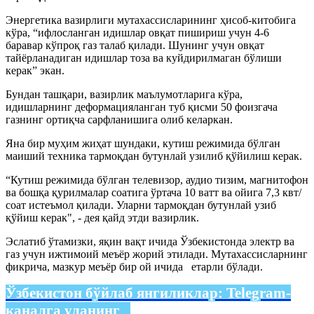
Энергетика вазирлиги мутахассисларининг ҳисоб-китобига
кўра, “ифлосланган идишлар овқат пишириш учун 4-6
баравар кўпроқ газ талаб қилади. Шунинг учун овқат
тайёрланадиган идишлар тоза ва куйдирилмаган бўлиши
керак” экан.
Бундан ташқари, вазирлик маълумотларига кўра,
идишларнинг деформацияланган туб қисми 50 фоизгача
газнинг ортиқча сарфланишига олиб келаркан.
Яна бир муҳим жиҳат шундаки, кутиш режимида бўлган
маиший техника тармоқдан бутунлай узилиб қўйилиш керак.
“Кутиш режимида бўлган телевизор, аудио тизим, магнитофон
ва бошқа қурилмалар соатига ўртача 10 ватт ва ойига 7,3 квт/
соат истеъмол қилади. Уларни тармоқдан бутунлай узиб
қўйиш керак", - дея қайд этди вазирлик.
Эслатиб ўтамизки, яқин вақт ичида Ўзбекистонда электр ва
газ учун ижтимоий меъёр жорий этилади. Мутахассисларнинг
фикрича, мазкур меъёр бир ой ичида етарли бўлади.
Ўзбекистон бўйлаб янгиликлар:
Telegram-
каналга уланинг