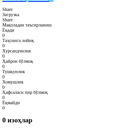
Share
Загрузка
Share
Мақоладан таъсирланиш
Ёқади
0
Таҳсинга лойиқ
0
Хурсандчилик
0
Ҳайрон бўлмоқ
0
Тушкунлик
0
Хомушлик
0
Ҳафсаласи пир бўлмоқ
0
Ёқмайди
0
0
изоҳлар