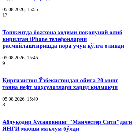
05.08.2026, 15:55
17
Тошкентда божхона ходими ноқонуний олиб
кирилган iPhone телефонларни
расмийлаштиришда пора учун қўлга олинди
05.08.2026, 15:45
9
Қирғизистон Ўзбекистондан ойига 20 минг
тонна нефт маҳсулотлари харид қилмоқчи
05.08.2026, 15:40
8
Абдуқодир Хусановнинг "Манчестер Сити"даги
ЯНГИ маоши маълум бўлди