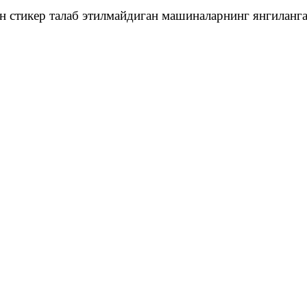
н стикер талаб этилмайдиган машиналарнинг янгиланг