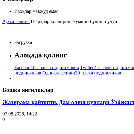
Изоҳлар мавжуд емас
Рухсат олинг
Шарҳлар қолдириш мумкин бўлиши учун.
Загрузка
Алоқада қолинг
Facebook
65 тысяч подписчиков
Twitter
2 тысячи подписчи
подписчиков
Одноклассники
30 тысяч подписчиков
Бошқа янгиликлар
Жазирама қайтяпти. Дам олиш кунлари Ўзбекист
07.08.2026, 14:22
0