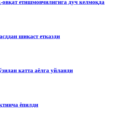
-овқат етишмовчилигига дуч келмоқда
асддан шикаст етказди
ўзидан катта аёлга уйланди
қтинча ёпилди