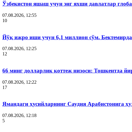
Ўзбекистон яшаш учун энг яхши давлатлар глоба
07.08.2026, 12:55
10
Йўқ ижро иши учун 6,1 миллион сўм. Бектемир
07.08.2026, 12:25
12
66 минг долларлик коттеж низоси: Тошкентда й
07.08.2026, 12:22
17
Ямандаги ҳусийларнинг Саудия Арабистонига ҳ
07.08.2026, 12:18
5