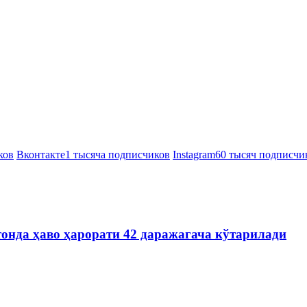
ков
Вконтакте
1 тысяча подписчиков
Instagram
60 тысяч подписчи
онда ҳаво ҳарорати 42 даражагача кўтарилади