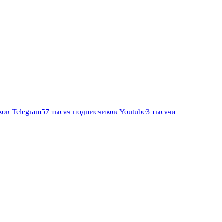
ков
Telegram
57 тысяч подписчиков
Youtube
3 тысячи