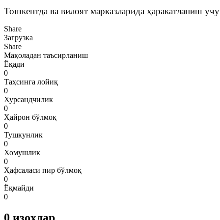
Тошкентда ва вилоят марказларида ҳаракатланиш учу
Share
Загрузка
Share
Мақоладан таъсирланиш
Ёқади
0
Таҳсинга лойиқ
0
Хурсандчилик
0
Ҳайрон бўлмоқ
0
Тушкунлик
0
Хомушлик
0
Ҳафсаласи пир бўлмоқ
0
Ёқмайди
0
0
изоҳлар