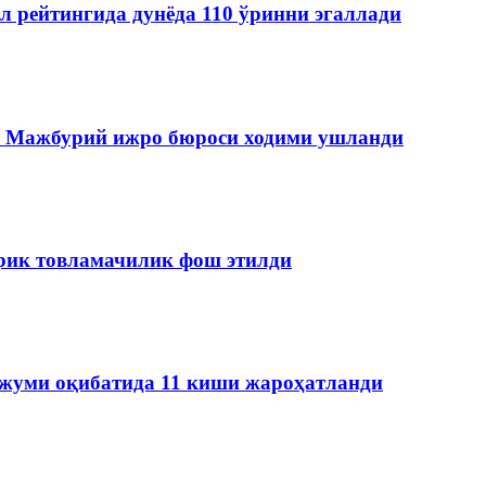
л рейтингида дунёда 110 ўринни эгаллади
да Мажбурий ижро бюроси ходими ушланди
ирик товламачилик фош этилди
ужуми оқибатида 11 киши жароҳатланди