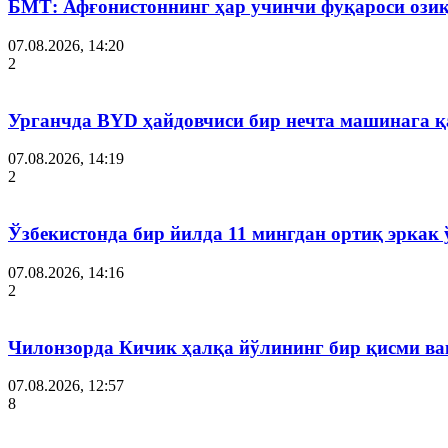
БМТ: Афғонистоннинг ҳар учинчи фуқароси озиқ
07.08.2026, 14:20
2
Урганчда BYD ҳайдовчиси бир нечта машинага қ
07.08.2026, 14:19
2
Ўзбекистонда бир йилда 11 мингдан ортиқ эркак 
07.08.2026, 14:16
2
Чилонзорда Кичик ҳалқа йўлининг бир қисми ва
07.08.2026, 12:57
8