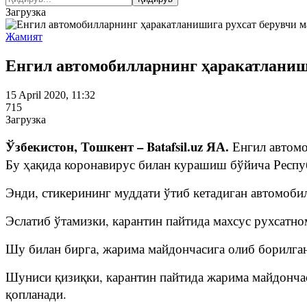
Загрузка
Жамият
Енгил автомобилларнинг ҳаракатланиши
15 April 2020, 11:32
715
Загрузка
Ўзбекистон, Тошкент – Batafsil.uz ЯА.
Енгил автомо
Бу ҳақида коронавирус билан курашиш бўйича Респу
Энди, стикерининг муддати ўтиб кетадиган автомоби
Эслатиб ўтамизки, карантин пайтида махсус рухсатно
Шу билан бирга, жарима майдончасига олиб борилган
Шуниси қизиқки, карантин пайтида жарима майдончас
қопланади.