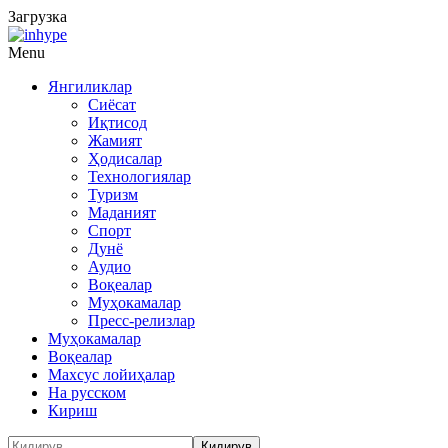
Загрузка
Menu
Янгиликлар
Сиёсат
Иқтисод
Жамият
Ҳодисалар
Технологиялар
Туризм
Маданият
Спорт
Дунё
Аудио
Воқеалар
Муҳокамалар
Пресс-релизлар
Муҳокамалар
Воқеалар
Махсус лойиҳалар
На русском
Кириш