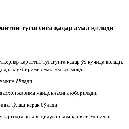
антин тугагунга қадар амал қилади
икерлар карантин тугагунга қадар ўз кучида қолади.
 ҳолда мухбиримиз маълум қилмоқда.
мумкин бўлади.
и дарҳол жарима майдончасига юборилади.
нига тўлаш керак бўлади.
тураргоҳга эгалик қилувчи компания томонидан