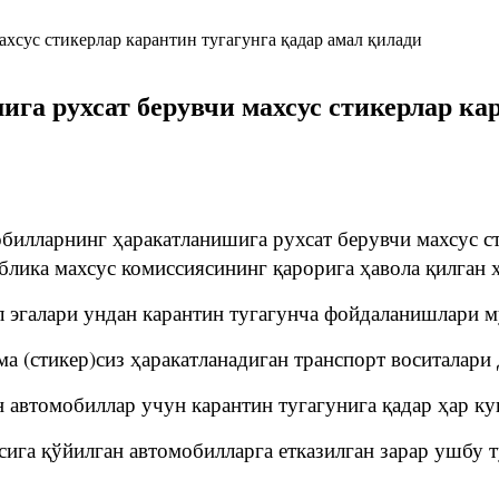
га рухсат берувчи махсус стикерлар кар
билларнинг ҳаракатланишига рухсат берувчи махсус ст
блика махсус комиссиясининг қарорига ҳавола қилган
л эгалари ундан карантин тугагунча фойдаланишлари 
ма (стикер)сиз ҳаракатланадиган транспорт воситалар
 автомобиллар учун карантин тугагунига қадар ҳар ку
ига қўйилган автомобилларга етказилган зарар ушбу 