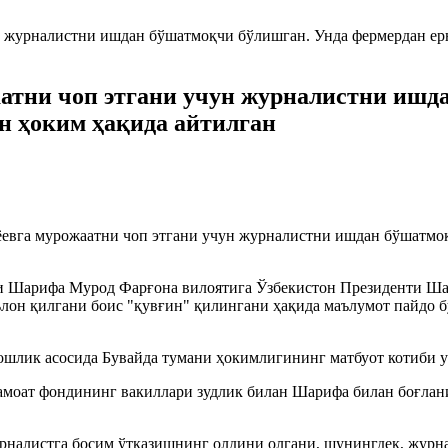
атни чоп этгани учун журналистни ишд
н ҳоким ҳақида айтилган
евга мурожаатни чоп этгани учун журналистни ишдан бўшатмоқ
ти Шарифа Мурод Фарғона вилоятига Ўзбекистон Президенти Ша
лон қилгани боис "қувғин" қилингани ҳақида маълумот пайдо 
ошлик асосида Бувайда тумани ҳокимлигининг матбуот котиби 
моат фондининг вакиллари зудлик билан Шарифа билан боғланиш
урналистга босим ўтказишнинг олдини олгани, шунингдек, жур