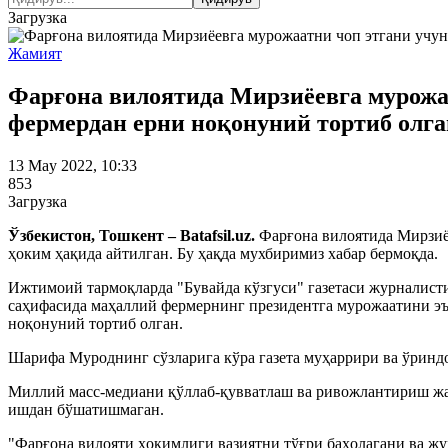
Загрузка
Жамият
Фарғона вилоятида Мирзиёевга мурожа
фермердан ерни ноқонуний тортиб олга
13 May 2022, 10:33
853
Загрузка
Ўзбекистон, Тошкент – Batafsil.uz.
Фарғона вилоятида Мирзиё
ҳоким ҳақида айтилган. Бу ҳақда мухбиримиз хабар бермоқда.
Ижтимоий тармоқларда "Бувайда кўзгуси" газетаси журналис
саҳифасида маҳаллий фермернинг президентга мурожаатини эъ
ноқонуний тортиб олган.
Шарифа Муроднинг сўзларига кўра газета муҳаррири ва ўринд
Миллий масс-медиани қўллаб-қувватлаш ва ривожлантириш жа
ишдан бўшатишмаган.
"Фарғона вилояти ҳокимлиги вазиятни тўғри баҳолагани ва ж