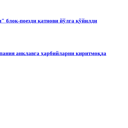
и" блок-поезди қатнови йўлга қўйилди
спания анклавга ҳарбийларни киритмоқда