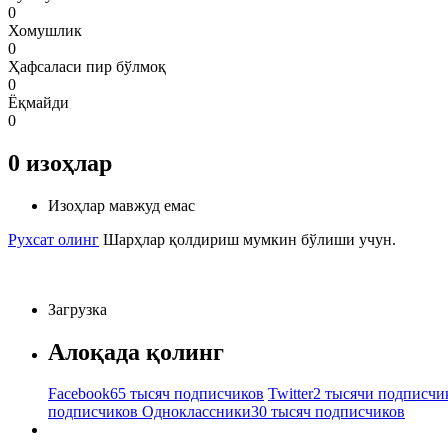
0
Хомушлик
0
Ҳафсаласи пир бўлмоқ
0
Ёқмайди
0
0
изоҳлар
Изоҳлар мавжуд емас
Рухсат олинг
Шарҳлар қолдириш мумкин бўлиши учун.
Загрузка
Алоқада қолинг
Facebook
65 тысяч подписчиков
Twitter
2 тысячи подписчи
подписчиков
Одноклассники
30 тысяч подписчиков