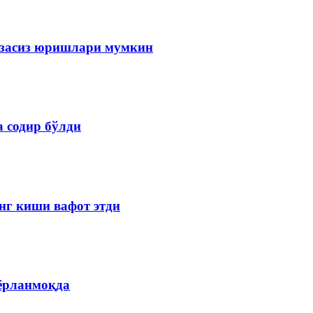
изасиз юришлари мумкин
 содир бўлди
нг киши вафот этди
ёрланмоқда