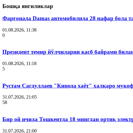
Бошқа янгиликлар
Фарғонада Damas автомобилида 28 нафар бола т
01.08.2026, 11:38
0
Президент темир йўлчиларни касб байрами била
01.08.2026, 11:18
5
Рустам Сагдуллаев "Кинода ҳаёт" халқаро мукоф
31.07.2026, 21:05
58
Бир ой ичида Тошкентда 18 мингдан ортиқ элект
31.07.2026, 21:00