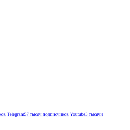
ков
Telegram
57 тысяч подписчиков
Youtube
3 тысячи