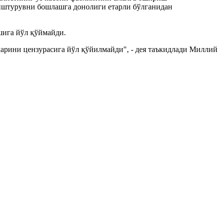
иштурувни бошлашга донолиги етарли бўлганидан
шига йўл қўймайди.
арини цензурасига йўл қўйилмайди", - дея таъкидлади Миллий