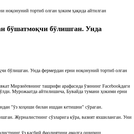
ан бўшатмоқчи бўлишган. Унда
чи бўлишган. Унда фермердан ерни ноқонуний тортиб олган
вкат Мирзиёевнинг ташрифи арафасида ўзининг Facebookдаги
бўлди. Мурожаатда айтилишича, Бувайда тумани ҳокими ерни
ундан "ўз хоҳиши билан ишдан кетишни" сўраган.
ган. Журналистнинг сўзларига кўра, вазият яхшиланган. Уни
налистнинг ўз касбий фаолиятини амалга ошириш