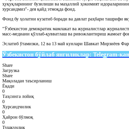
ҳуқуқларининг бузилиши ва маҳаллий ҳокимият идораларинин
хурсандмиз"- дея қайд этмоқда фонд.
Фонд бу ҳолатни кузатиб боради ва давлат раҳбари ташрифи 
"Ўзбекистон демократик мамлакат ва журналистлар журналисти
масс-медиани қўллаб-қувватлаш ва ривожлантириш жамоат фо
Эслатиб ўтамизки, 12 ва 13 май кунлари Шавкат Мирзиёев Фар
Ўзбекистон бўйлаб янгиликлар:
Telegram-ка
Share
Загрузка
Share
Мақоладан таъсирланиш
Ёқади
0
Таҳсинга лойиқ
0
Хурсандчилик
0
Ҳайрон бўлмоқ
0
Тушкунлик