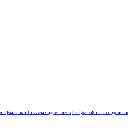
ков
Вконтакте
1 тысяча подписчиков
Instagram
58 тысяч подписчи