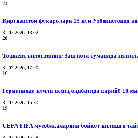
23
Қирғизистон фуқаролари 15 кун Ўзбекистонда в
31.07.2026, 18:02
28
Тошкент вилоятининг Зангиота туманида зилзила
31.07.2026, 17:00
16
Германияда кучли иссиқ оқибатида қарийб 10 ми
31.07.2026, 16:30
19
UEFA FIFA мусобақаларини бойкот қилишга тай
31.07.2026, 15:58