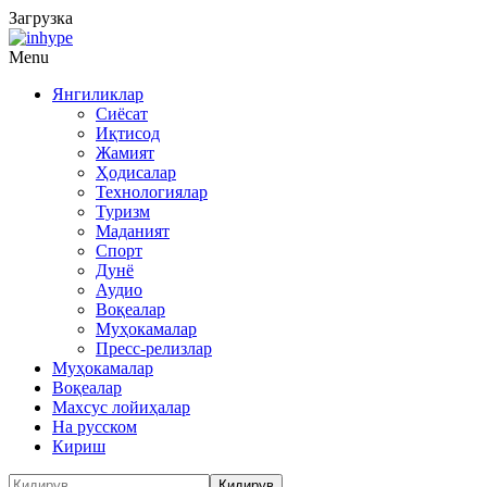
Загрузка
Menu
Янгиликлар
Сиёсат
Иқтисод
Жамият
Ҳодисалар
Технологиялар
Туризм
Маданият
Спорт
Дунё
Аудио
Воқеалар
Муҳокамалар
Пресс-релизлар
Муҳокамалар
Воқеалар
Махсус лойиҳалар
На русском
Кириш