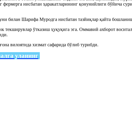
г фермерга нисбатан ҳаракатларининг қонунийлиги бўйича сур
якуни билан Шарифа Муродга нисбатан тазйиқлар қайта бошлани
к текширувлар ўтказиш ҳуқуқига эга. Оммавий ахборот воситал
нди.
ғона вилоятида хизмат сафарида бўлиб турибди.
налга уланинг