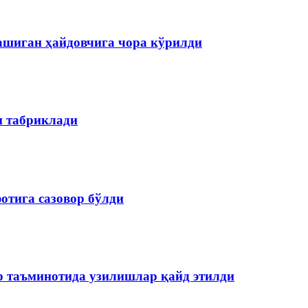
ашиган ҳайдовчига чора кўрилди
н табриклади
отига сазовор бўлди
р таъминотида узилишлар қайд этилди