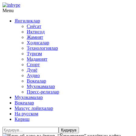
Menu
Янгиликлар
Сиёсат
Иқтисод
Жамият
Ҳодисалар
Технологиялар
Туризм
Маданият
Спорт
Дунё
Аудио
Воқеалар
Муҳокамалар
Пресс-релизлар
Муҳокамалар
Воқеалар
Махсус лойиҳалар
На русском
Кириш