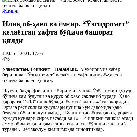
Жамият
Илиқ об-ҳаво ва ёмғир. “Ўзгидромет”
келаётган ҳафта бўйича башорат
қилди
1 March 2021, 17:05
476
Ўзбекистон, Тошкент – Batafsil.uz.
Мухбиримиз хабар
беришича, “Ўзгидромет” келаётган ҳафтанинг об-ҳавоси
бўйича башорат қилган.
“Бугун, баҳор фаслининг биринчи кунида Ўзбекистон ҳудуди
бўйича кам булутли ва қуруқ об-ҳаво сақланиб туради. Ҳаво
ҳарорати 13-18° илиқ бўлади, бу меъёрдан 2-4° га юқоридир.
Эртага республика ҳудудлари бўйича кун давомида ҳаво
булутли бўлиши кутилмоқда. Бунинг ҳисобига ҳаво ҳарорати
кундуз кунлари бироз пасаяди ва 10-15° илиқни ташкил этади,
аммо об-ҳаво ҳали ҳам ёғингарчиликсиз бўлиши сақланиб
туради”, -дея маълум қилишмоқда синоптиклар.