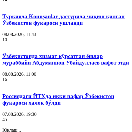
Туркияда Konuşanlar дастурида чиқиш қилган
Ўзбекистон фуқароси ушланди
08.08.2026, 11:43
10
Ўзбекистонда хизмат кўрсатган ёшлар
мураббийи Абдуманнон Убайдуллаев вафот этди
08.08.2026, 11:00
16
Россиядаги ЙТҲда икки нафар Ўзбекистон
фуқароси ҳалок бўлди
07.08.2026, 19:30
45
Юклаш...