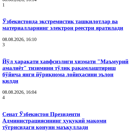
1
Ўзбекистонда экстремистик ташкилотлар ва
материалларнинг электрон реестри яратилади
08.08.2026, 16:10
3
Йўл ҳаракати хавфсизлиги хизмати "Маъмурий
амалиёт" тизимини тўлиқ рақамлаштириш
бўйича янги йўриқнома лойиҳасини эълон
қилди
08.08.2026, 16:04
4
Сенат Ўзбекистон Президенти
Администрациясининг ҳуқуқий мақоми
тўғрисидаги қонунн маъқуллади