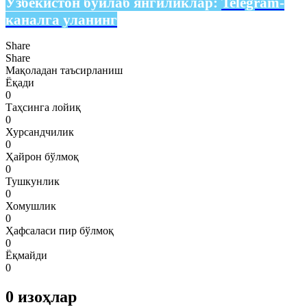
Ўзбекистон бўйлаб янгиликлар:
Telegram-
каналга уланинг
Share
Share
Мақоладан таъсирланиш
Ёқади
0
Таҳсинга лойиқ
0
Хурсандчилик
0
Ҳайрон бўлмоқ
0
Тушкунлик
0
Хомушлик
0
Ҳафсаласи пир бўлмоқ
0
Ёқмайди
0
0
изоҳлар