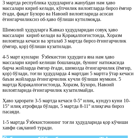
3 мартда республика ҳудудларига жанубдан нам ҳаво
массалари кириб келади, кўпчилик вилоятларда бироз ёмғир
ёғади, фақат Бухоро ва Навоий вилоятларида асосан
ёғингарчиликсиз об-ҳаво бўлиши кутилмоқда.
Шимолий ҳудудларга Кавказ ҳудудларидан совуқ ҳаво
массалари кириб келади ва Қорақалпоғистонда, Хоразм
вилоятида кечаси ва эрталаб 3 мартда бироз ёғингарчилик
(ёмғир, қор) бўлиши кузатилади.
4-5 март кунлари Ўзбекистон ҳудудига яна нам ҳаво
массалари кириб келиши бошланади, бунинг натижасида
барча жойларда ёмғир ёғади, шимолда ёғингарчилик (ёмғир,
қор) бўлади, тоғли ҳудудларда 4 мартдан 5 мартга ўтар кечаси
баъзи жойларда ёғингарчилик кучли бўлиши мумкин. 5
мартда Қорақалпоғистонда, Хоразм, Бухоро, Навоий
вилоятларида ёғингарчилик кузатилмайди.
Ҳаво ҳарорати 3-5 мартда кечаси 0-5° илиқ, кундуз куни 10-
15° илиқ атрофида бўлади, 5 мартда 8-11° илиқгача бироз
пасаяди.
1-5 мартда Ўзбекистоннинг тоғли ҳудудларида қор кўчиши
хавфи сақланиб туради.