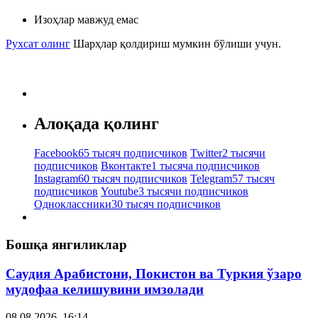
Изоҳлар мавжуд емас
Рухсат олинг
Шарҳлар қолдириш мумкин бўлиши учун.
Алоқада қолинг
Facebook
65 тысяч подписчиков
Twitter
2 тысячи
подписчиков
Вконтакте
1 тысяча подписчиков
Instagram
60 тысяч подписчиков
Telegram
57 тысяч
подписчиков
Youtube
3 тысячи подписчиков
Одноклассники
30 тысяч подписчиков
Бошқа янгиликлар
Саудия Арабистони, Покистон ва Туркия ўзаро
мудофаа келишувини имзолади
08.08.2026, 16:14