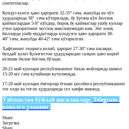
синоптиклар.
Кундуз кунги ҳаво ҳарорати 32-35° гача, жанубда ва чўл
ҳудудларида 38° гача кўтарилади, бу ўртача кўп йиллик
қийматлардан 5-8° кўпдир, бироқ бу қийматлар ушбу кунлар
учун ҳароратнинг мутлоқ максимумидан кам. Энг илиқ
йилларда ушбу муддатларда кундузги ҳаво ҳарорати 38-
40° гача, жанубда 40-42° гача кўтарилган.
Ҳафтанинг охирига келиб, ҳарорат 27-30° гача пасаяди,
бундай ҳолат Қозоғистон ҳудудларидан салқин ҳаво кириб
келиши билан боғлиқ бўлади.
20-21 май кунлари республиканинг баъзи жойларида шамол
15-20 м/с гача кучайиши кутилмоқда.
17-20 май кунлари ёмғирлар ёғиши ҳисобига республиканинг
тоғ олди ва тоғли ҳудудларида сел хавфи мавжуд.
Ўзбекистон бўйлаб янгиликлар:
Telegram-
каналга уланинг
Share
Загрузка
Share