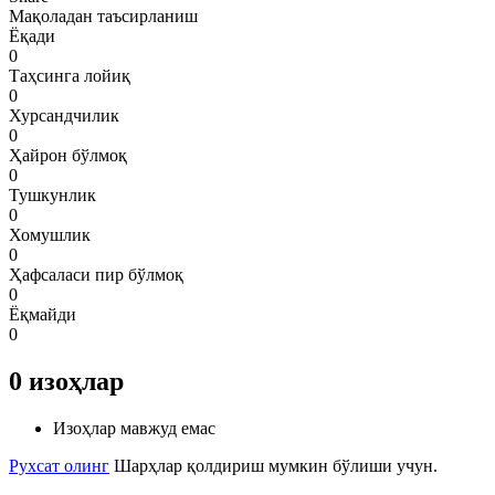
Мақоладан таъсирланиш
Ёқади
0
Таҳсинга лойиқ
0
Хурсандчилик
0
Ҳайрон бўлмоқ
0
Тушкунлик
0
Хомушлик
0
Ҳафсаласи пир бўлмоқ
0
Ёқмайди
0
0
изоҳлар
Изоҳлар мавжуд емас
Рухсат олинг
Шарҳлар қолдириш мумкин бўлиши учун.