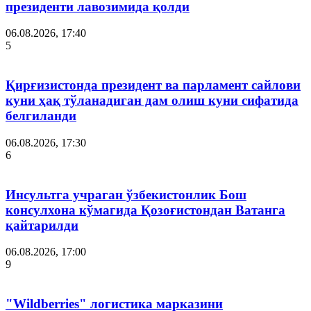
президенти лавозимида қолди
06.08.2026, 17:40
5
Қирғизистонда президент ва парламент сайлови
куни ҳақ тўланадиган дам олиш куни сифатида
белгиланди
06.08.2026, 17:30
6
Инсультга учраган ўзбекистонлик Бош
консулхона кўмагида Қозоғистондан Ватанга
қайтарилди
06.08.2026, 17:00
9
"Wildberries" логистика марказини