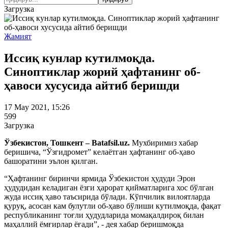
Загрузка
Жамият
Иссиқ кунлар кутилмоқда.
Синоптиклар жорий ҳафтанинг об-
ҳавоси хусусида айтиб беришди
17 May 2021, 15:26
599
Загрузка
Ўзбекистон, Тошкент – Batafsil.uz.
Мухбиримиз хабар
беришича, “Ўзгидромет” келаётган ҳафтанинг об-ҳаво
башоратини эълон қилган.
“Ҳафтанинг биринчи ярмида Ўзбекистон ҳудуди Эрон
ҳудудидан келадиган ёзги ҳарорат қийматларига хос бўлган
жуда иссиқ ҳаво таъсирида бўлади. Кўпчилик вилоятларда
қуруқ, асосан кам булутли об-ҳаво бўлиши кутилмоқда, фақат
республиканинг тоғли ҳудудларида момақалдироқ билан
маҳаллий ёмғирлар ёғади”, - дея хабар беришмоқда