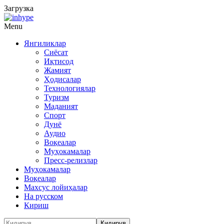
Загрузка
Menu
Янгиликлар
Сиёсат
Иқтисод
Жамият
Ҳодисалар
Технологиялар
Туризм
Маданият
Спорт
Дунё
Аудио
Воқеалар
Муҳокамалар
Пресс-релизлар
Муҳокамалар
Воқеалар
Махсус лойиҳалар
На русском
Кириш