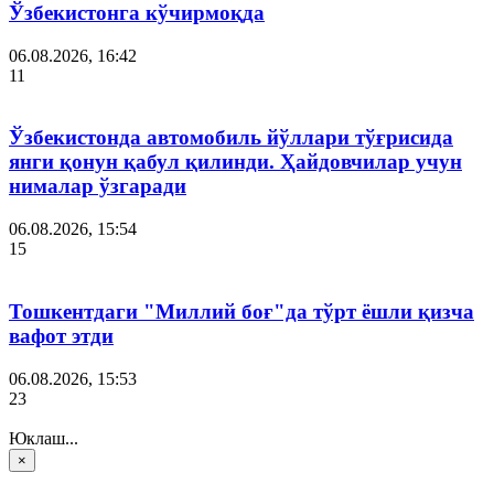
Ўзбекистонга кўчирмоқда
06.08.2026, 16:42
11
Ўзбекистонда автомобиль йўллари тўғрисида
янги қонун қабул қилинди. Ҳайдовчилар учун
нималар ўзгаради
06.08.2026, 15:54
15
Тошкентдаги "Миллий боғ"да тўрт ёшли қизча
вафот этди
06.08.2026, 15:53
23
Юклаш...
×