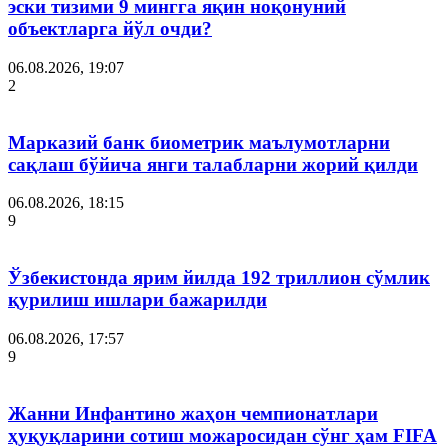
эски тизими 9 мингга яқин ноқонуний
объектларга йўл очди?
06.08.2026, 19:07
2
Марказий банк биометрик маълумотларни
сақлаш бўйича янги талабларни жорий қилди
06.08.2026, 18:15
9
Ўзбекистонда ярим йилда 192 триллион сўмлик
қурилиш ишлари бажарилди
06.08.2026, 17:57
9
Жанни Инфантино жаҳон чемпионатлари
ҳуқуқларини сотиш можаросидан сўнг ҳам FIFA