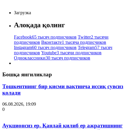
Загрузка
Алоқада қолинг
Facebook
65 тысяч подписчиков
Twitter
2 тысячи
подписчиков
Вконтакте
1 тысяча подписчиков
Instagram
60 тысяч подписчиков
Telegram
57 тысяч
подписчиков
Youtube
3 тысячи подписчиков
Одноклассники
30 тысяч подписчиков
Бошқа янгиликлар
Тошкентнинг бир қисми вақтинча иссиқ сувсиз
қолади
06.08.2026, 19:09
0
Аукционсиз ер. Қандай қилиб ер ажратишнинг