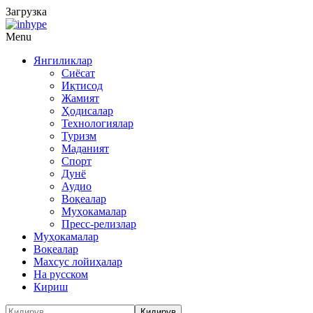
Загрузка
Menu
Янгиликлар
Сиёсат
Иқтисод
Жамият
Ҳодисалар
Технологиялар
Туризм
Маданият
Спорт
Дунё
Аудио
Воқеалар
Муҳокамалар
Пресс-релизлар
Муҳокамалар
Воқеалар
Махсус лойиҳалар
На русском
Кириш