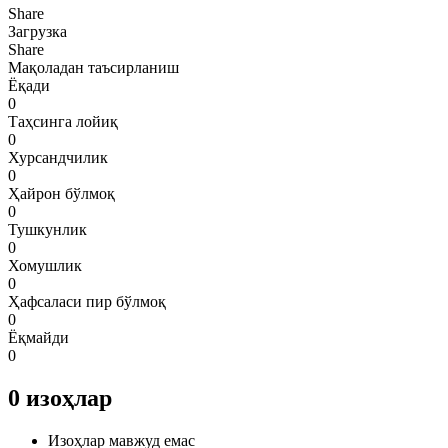
Share
Загрузка
Share
Мақоладан таъсирланиш
Ёқади
0
Таҳсинга лойиқ
0
Хурсандчилик
0
Ҳайрон бўлмоқ
0
Тушкунлик
0
Хомушлик
0
Ҳафсаласи пир бўлмоқ
0
Ёқмайди
0
0
изоҳлар
Изоҳлар мавжуд емас