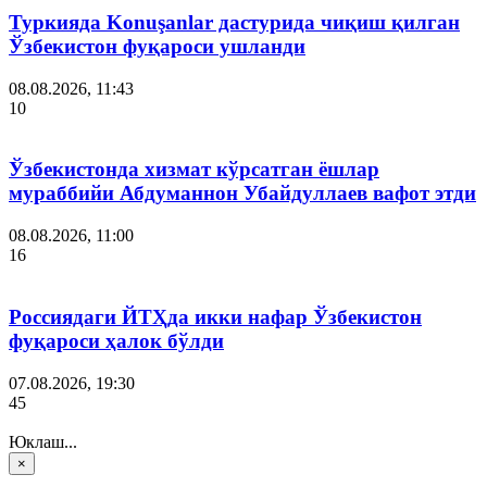
Туркияда Konuşanlar дастурида чиқиш қилган
Ўзбекистон фуқароси ушланди
08.08.2026, 11:43
10
Ўзбекистонда хизмат кўрсатган ёшлар
мураббийи Абдуманнон Убайдуллаев вафот этди
08.08.2026, 11:00
16
Россиядаги ЙТҲда икки нафар Ўзбекистон
фуқароси ҳалок бўлди
07.08.2026, 19:30
45
Юклаш...
×