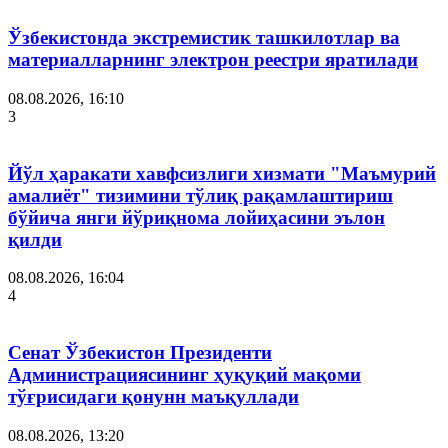
Ўзбекистонда экстремистик ташкилотлар ва
материалларнинг электрон реестри яратилади
08.08.2026, 16:10
3
Йўл ҳаракати хавфсизлиги хизмати "Маъмурий
амалиёт" тизимини тўлиқ рақамлаштириш
бўйича янги йўриқнома лойиҳасини эълон
қилди
08.08.2026, 16:04
4
Сенат Ўзбекистон Президенти
Администрациясининг ҳуқуқий мақоми
тўғрисидаги қонунн маъқуллади
08.08.2026, 13:20