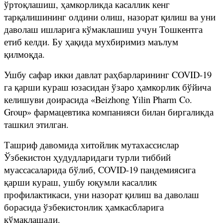
ўртоқлашиш, ҳамкорликда касаллик кенг
тарқалишининг олдини олиш, назорат қилиш ва уни
даволаш ишларига кўмаклашиш учун Тошкентга
етиб келди. Бу ҳақида мухбиримиз маълум
қилмоқда.
Ушбу сафар икки давлат раҳбарларининг COVID-19
га қарши кураш юзасидан ўзаро ҳамкорлик бўйича
келишуви доирасида «Beizhong Yilin Pharm Co.
Group» фармацевтика компанияси билан биргаликда
ташкил этилган.
Ташриф давомида хитойлик мутахассислар
Ўзбекистон ҳудудларидаги турли тиббий
муассасаларида бўлиб, COVID-19 пандемиясига
қарши кураш, ушбу юқумли касаллик
профилактикаси, уни назорат қилиш ва даволаш
борасида ўзбекистонлик ҳамкасбларига
кўмаклашади.