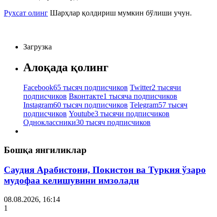
Рухсат олинг
Шарҳлар қолдириш мумкин бўлиши учун.
Загрузка
Алоқада қолинг
Facebook
65 тысяч подписчиков
Twitter
2 тысячи
подписчиков
Вконтакте
1 тысяча подписчиков
Instagram
60 тысяч подписчиков
Telegram
57 тысяч
подписчиков
Youtube
3 тысячи подписчиков
Одноклассники
30 тысяч подписчиков
Бошқа янгиликлар
Саудия Арабистони, Покистон ва Туркия ўзаро
мудофаа келишувини имзолади
08.08.2026, 16:14
1