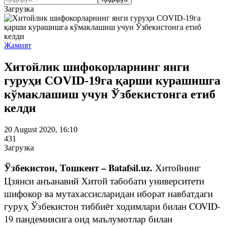
Загрузка
Жамият
Хитойлик шифокорларнинг янги
гуруҳи COVID-19га қарши курашишга
кўмаклашиш учун Ўзбекистонга етиб
келди
20 August 2020, 16:10
431
Загрузка
Ўзбекистон, Тошкент – Batafsil.uz.
Хитойнинг
Цзянси анъанавий Хитой табобати университети
шифокор ва мутахассисларидан иборат навбатдаги
гуруҳ Ўзбекистон тиббиёт ходимлари билан COVID-
19 пандемиясига оид маълумотлар билан