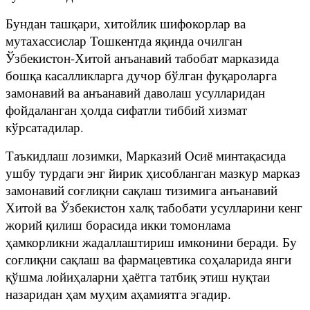
Бундан ташқари, хитойлик шифокорлар ва
мутахассислар Тошкентда яқинда очилган
Ўзбекистон-Хитой анъанавий табобат марказида
бошқа касалликларга дучор бўлган фуқароларга
замонавий ва анъанавий даволаш усулларидан
фойдаланган ҳолда сифатли тиббий хизмат
кўрсатадилар.
Таъкидлаш лозимки, Марказий Осиё минтақасида
ушбу турдаги энг йирик ҳисобланган мазкур марказ
замонавий соғлиқни сақлаш тизимига анъанавий
Хитой ва Ўзбекистон халқ табобати усулларини кенг
жорий қилиш борасида икки томонлама
ҳамкорликни жадаллаштириш имконини беради. Бу
соғлиқни сақлаш ва фармацевтика соҳаларида янги
қўшма лойиҳаларни ҳаётга татбиқ этиш нуқтаи
назаридан ҳам муҳим аҳамиятга эгадир.