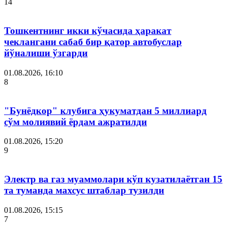
14
Тошкентнинг икки кўчасида ҳаракат
чеклангани сабаб бир қатор автобуслар
йўналиши ўзгарди
01.08.2026, 16:10
8
"Бунёдкор" клубига ҳукуматдан 5 миллиард
сўм молиявий ёрдам ажратилди
01.08.2026, 15:20
9
Электр ва газ муаммолари кўп кузатилаётган 15
та туманда махсус штаблар тузилди
01.08.2026, 15:15
7