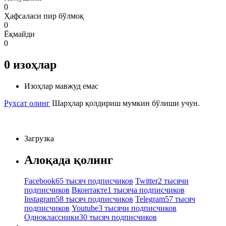
0
Ҳафсаласи пир бўлмоқ
0
Ёқмайди
0
0
изоҳлар
Изоҳлар мавжуд емас
Рухсат олинг
Шарҳлар қолдириш мумкин бўлиши учун.
Загрузка
Алоқада қолинг
Facebook
65 тысяч подписчиков
Twitter
2 тысячи
подписчиков
Вконтакте
1 тысяча подписчиков
Instagram
58 тысяч подписчиков
Telegram
57 тысяч
подписчиков
Youtube
3 тысячи подписчиков
Одноклассники
30 тысяч подписчиков