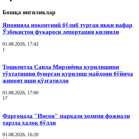
Бошқа янгиликлар
Японияда ноқонуний бўлиб турган икки нафар
Ўзбекистон фуқароси депортация қилинди
01.08.2026, 17:42
1
Тошкентда Саида Мирзиёева қурилишини
тўхтатишни буюрган қурилиш майдони бўйича
жиноят иши қўзғатилди
01.08.2026, 17:00
17
Фарғонада "Инсон" маркази ходими фожиали
тарзда ҳалок бўлди
01.08.2026, 16:20