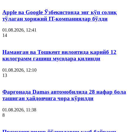
Apple ва Google Ўзбекистонда энг кўп солиқ
тўлаган хорижий IT-компаниялар бўлди
01.08.2026, 12:41
14
Наманган ва Тошкент вилоятида қарийб 12
килограмм гашиш мусодара қилинди
01.08.2026, 12:10
13
Фарғонада Damas автомобилида 28 нафар бола
ташиган ҳайдовчига чора кўрилди
01.08.2026, 11:38
8
Президент темир йўлчиларни касб байрами