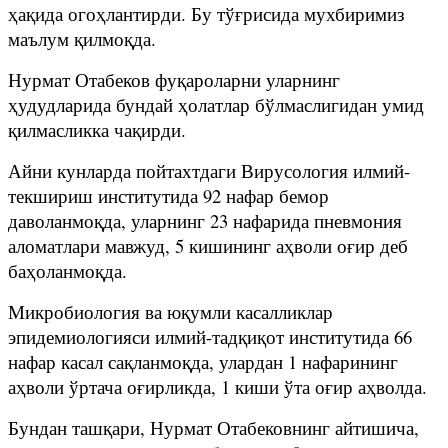
ҳақида огоҳлантирди. Бу тўғрисида мухбиримиз
маълум қилмоқда.
Нурмат Отабеков фуқароларни уларнинг
ҳудудларида бундай ҳолатлар бўлмаслигидан умид
қилмасликка чақирди.
Айни кунларда пойтахтдаги Вирусология илмий-
текшириш институтида 92 нафар бемор
даволанмоқда, уларнинг 23 нафарида пневмония
аломатлари мавжуд, 5 кишининг аҳволи оғир деб
баҳоланмоқда.
Микробиология ва юқумли касалликлар
эпидемиологияси илмий-тадқиқот институтида 66
нафар касал сақланмоқда, улардан 1 нафарининг
аҳволи ўртача оғирликда, 1 киши ўта оғир аҳволда.
Бундан ташқари, Нурмат Отабековнинг айтишича,