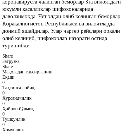
коронавирусга чалинган беморлар 8та вилоятдаги
юқумли касалликлар шифохоналарида
даволанмоқда. Чет элдан олиб келинган беморлар
Қорақалпоғистон Республикаси ва вилоятларда
доимий яшайдилар. Улар чартер рейслари орқали
олиб келиниб, шифокорлар назорати остида
туришибди.
Share
Загрузка
Share
Мақоладан таъсирланиш
Ёқади
0
Таҳсинга лойиқ
0
Хурсандчилик
0
Ҳайрон бўлмоқ
0
Тушкунлик
0
Хомушлик