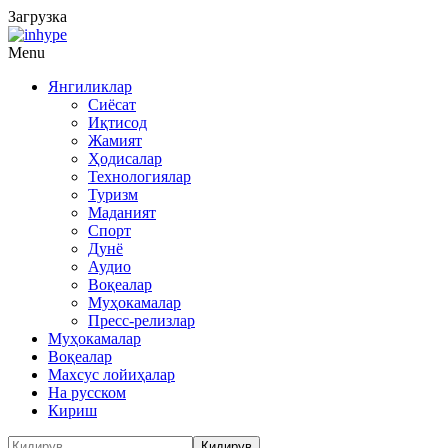
Загрузка
Menu
Янгиликлар
Сиёсат
Иқтисод
Жамият
Ҳодисалар
Технологиялар
Туризм
Маданият
Спорт
Дунё
Аудио
Воқеалар
Муҳокамалар
Пресс-релизлар
Муҳокамалар
Воқеалар
Махсус лойиҳалар
На русском
Кириш