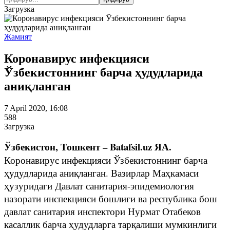
Загрузка
Жамият
Коронавирус инфекцияси
Ўзбекистоннинг барча ҳудудларида
аниқланган
7 April 2020, 16:08
588
Загрузка
Ўзбекистон, Тошкент – Batafsil.uz ЯА.
Коронавирус инфекцияси Ўзбекистоннинг барча
ҳудудларида аниқланган. Вазирлар Маҳкамаси
ҳузуридаги Давлат санитария-эпидемиология
назорати инспекцияси бошлиғи ва республика бош
давлат санитария инспектори Нурмат Отабеков
касаллик барча ҳудудларга тарқалиши мумкинлиги