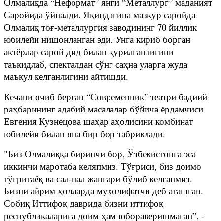
Олмалиқда “Неформат” янги “Металлург” маданият
Саройида ўйналди. Яқиндагина мазкур саройда
Олмалиқ тоғ-металлургия заводининг 70 йиллик
юбилейи нишонланган эди. Унга кириб борган
актёрлар сарой дид билан қурилганлигини
таъкидлаб, спекталдан сўнг саҳна уларга жуда
маъқул келганлигини айтишди.
Кечани очиб берган “Современник” театри бадиий
раҳбарининг адабий масалалар бўйича ёрдамчиси
Евгения Кузнецова шаҳар аҳолисини комбинат
юбилейи билан яна бир бор табриклади.
"Биз Олмалиққа биринчи бор, Ўзбекистонга эса
иккинчи маротаба келяпмиз. Тўғриси, биз доимо
тўғритаёқ ва сал-пал жангари бўлиб келганмиз.
Бизни айрим ҳолларда мухолифатчи деб аташган.
Собиқ Иттифоқ даврида бизни иттифоқ
республикаларига доим ҳам юбораверишмаган”, -