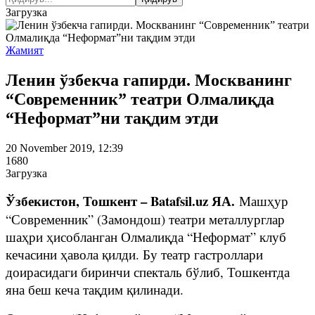
Загрузка
Жамият
Ленин ўзбекча гапирди. Москванинг
“Современник” театри Олмалиқда
“Неформат”ни тақдим этди
20 November 2019, 12:39
1680
Загрузка
Ўзбекистон, Тошкент – Batafsil.uz ЯА.
Машҳур
“Современник” (Замондош) театри металлурглар
шаҳри ҳисобланган Олмалиқда “Неформат” клуб
кечасини ҳавола қилди. Бу театр гастроллари
доирасидаги биринчи спекталь бўлиб, Тошкентда
яна беш кеча тақдим қилинади.