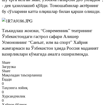
- дея ҳазиллашиб қўйди. Томошабинлар актёрнинг
бу сўзларини катта олқишлар билан қарши олишди.
Таъкидлаш жоизки, “Современник” театрининг
Ўзбекистондаги гастрол сафари Алишер
Усмоновнинг “Санъат, илм ва спорт” Хайрия
жамғармаси ва Ўзбекистон ҳамда Россия маданият
вазирликлари кўмагида амалга оширилмоқда.
Share
Загрузка
Share
Мақоладан таъсирланиш
Ёқади
0
Таҳсинга лойиқ
0
Хурсандчилик
0
Ҳайрон бўлмоқ