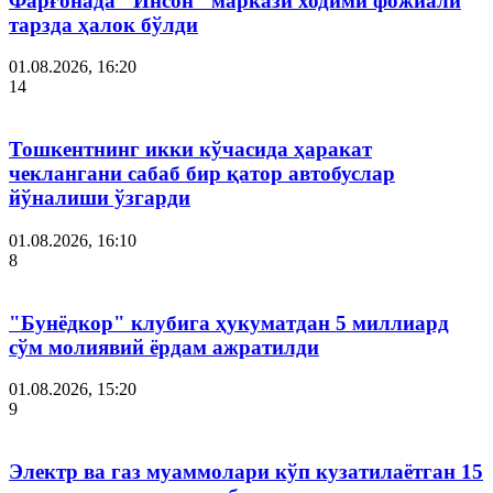
Фарғонада "Инсон" маркази ходими фожиали
тарзда ҳалок бўлди
01.08.2026, 16:20
14
Тошкентнинг икки кўчасида ҳаракат
чеклангани сабаб бир қатор автобуслар
йўналиши ўзгарди
01.08.2026, 16:10
8
"Бунёдкор" клубига ҳукуматдан 5 миллиард
сўм молиявий ёрдам ажратилди
01.08.2026, 15:20
9
Электр ва газ муаммолари кўп кузатилаётган 15