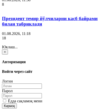
8
Президент темир йўлчиларни касб байрами
билан табриклади
01.08.2026, 11:18
18
Юклаш...
×
Авторизация
Войти через сайт
Логин
Парол
Ёдда сақламоқ мени