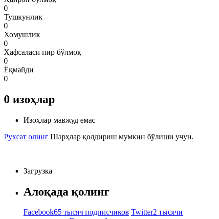
0
Тушкунлик
0
Хомушлик
0
Ҳафсаласи пир бўлмоқ
0
Ёқмайди
0
0
изоҳлар
Изоҳлар мавжуд емас
Рухсат олинг
Шарҳлар қолдириш мумкин бўлиши учун.
Загрузка
Алоқада қолинг
Facebook
65 тысяч подписчиков
Twitter
2 тысячи