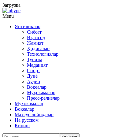
Загрузка
Menu
Янгиликлар
Сиёсат
Иқтисод
Жамият
Ҳодисалар
Технологиялар
Туризм
Маданият
Спорт
Дунё
Аудио
Воқеалар
Муҳокамалар
Пресс-релизлар
Муҳокамалар
Воқеалар
Махсус лойиҳалар
На русском
Кириш