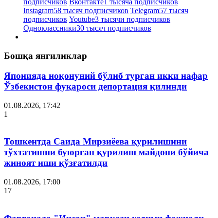
подписчиков
Вконтакте
1 тысяча подписчиков
Instagram
58 тысяч подписчиков
Telegram
57 тысяч
подписчиков
Youtube
3 тысячи подписчиков
Одноклассники
30 тысяч подписчиков
Бошқа янгиликлар
Японияда ноқонуний бўлиб турган икки нафар
Ўзбекистон фуқароси депортация қилинди
01.08.2026, 17:42
1
Тошкентда Саида Мирзиёева қурилишини
тўхтатишни буюрган қурилиш майдони бўйича
жиноят иши қўзғатилди
01.08.2026, 17:00
17