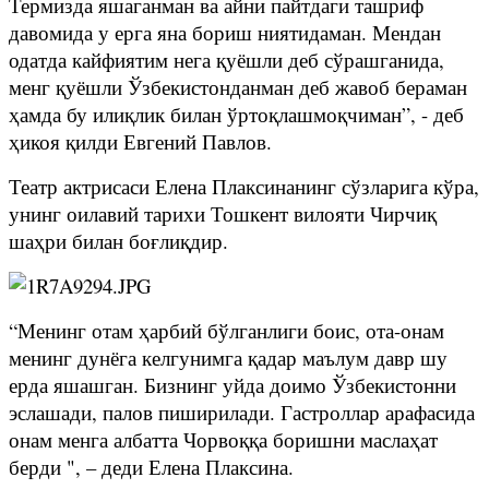
Термизда яшаганман ва айни пайтдаги ташриф
давомида у ерга яна бориш ниятидаман. Мендан
одатда кайфиятим нега қуёшли деб сўрашганида,
менг қуёшли Ўзбекистонданман деб жавоб бераман
ҳамда бу илиқлик билан ўртоқлашмоқчиман”, - деб
ҳикоя қилди Евгений Павлов.
Театр актрисаси Елена Плаксинанинг сўзларига кўра,
унинг оилавий тарихи Тошкент вилояти Чирчиқ
шаҳри билан боғлиқдир.
“Менинг отам ҳарбий бўлганлиги боис, ота-онам
менинг дунёга келгунимга қадар маълум давр шу
ерда яшашган. Бизнинг уйда доимо Ўзбекистонни
эслашади, палов пиширилади. Гастроллар арафасида
онам менга албатта Чорвоққа боришни маслаҳат
берди ", – деди Елена Плаксина.