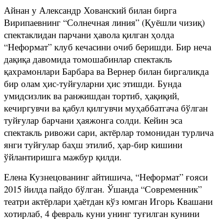
Айнан у Александр Хованский билан бирга
Вирипаевнинг “Солнечная линия” (Қуёшли чизиқ)
спектаклидан парчани ҳавола қилган ҳолда
“Неформат” клуб кечасини очиб беришди. Бир неча
дақиқа давомида томошабинлар спектакль
қахрамонлари Барбара ва Вернер билан биргаликда
бир олам ҳис-туйғуларни ҳис этишди. Бунда
умидсизлик ва ранжишдан тортиб, ҳақиқий,
кечиргувчи ва қабул қилгувчи муҳаббатгача бўлган
туйғулар барчани ҳаяжонга солди. Кейин эса
спектакль ривожи сари, актёрлар томонидан турлича
янги туйғулар баҳш этилиб, ҳар-бир кишини
ўйлантиришга мажбур қилди.
Елена Кузнецованинг айтишича, “Неформат” ғояси
2015 йилда пайдо бўлган. Ўшанда “Современник”
театри актёрлари ҳаётдан кўз юмган Игорь Квашани
хотирлаб, 4 февраль куни унинг туғилган кунини