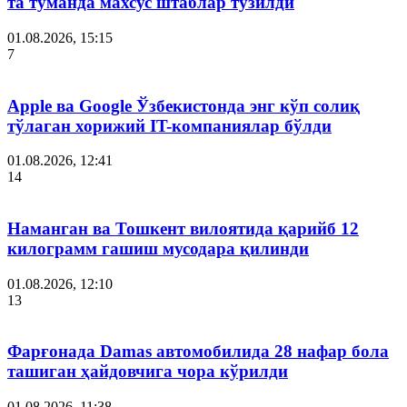
та туманда махсус штаблар тузилди
01.08.2026, 15:15
7
Apple ва Google Ўзбекистонда энг кўп солиқ
тўлаган хорижий IT-компаниялар бўлди
01.08.2026, 12:41
14
Наманган ва Тошкент вилоятида қарийб 12
килограмм гашиш мусодара қилинди
01.08.2026, 12:10
13
Фарғонада Damas автомобилида 28 нафар бола
ташиган ҳайдовчига чора кўрилди
01.08.2026, 11:38