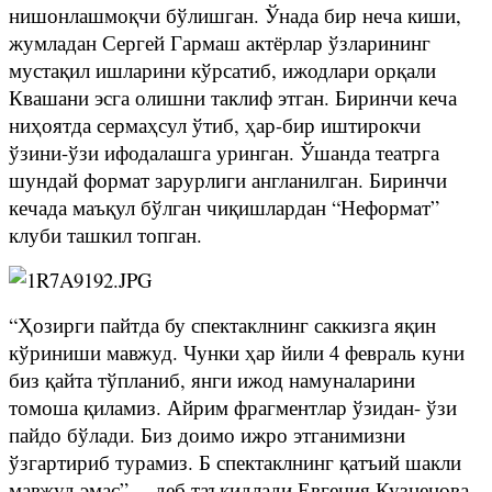
нишонлашмоқчи бўлишган. Ўнада бир неча киши,
жумладан Сергей Гармаш актёрлар ўзларининг
мустақил ишларини кўрсатиб, ижодлари орқали
Квашани эсга олишни таклиф этган. Биринчи кеча
ниҳоятда сермаҳсул ўтиб, ҳар-бир иштирокчи
ўзини-ўзи ифодалашга уринган. Ўшанда театрга
шундай формат зарурлиги англанилган. Биринчи
кечада маъқул бўлган чиқишлардан “Неформат”
клуби ташкил топган.
“Ҳозирги пайтда бу спектаклнинг саккизга яқин
кўриниши мавжуд. Чунки ҳар йили 4 февраль куни
биз қайта тўпланиб, янги ижод намуналарини
томоша қиламиз. Айрим фрагментлар ўзидан- ўзи
пайдо бўлади. Биз доимо ижро этганимизни
ўзгартириб турамиз. Б спектаклнинг қатъий шакли
мавжуд эмас”, – деб таъкидлади Евгения Кузнецова.