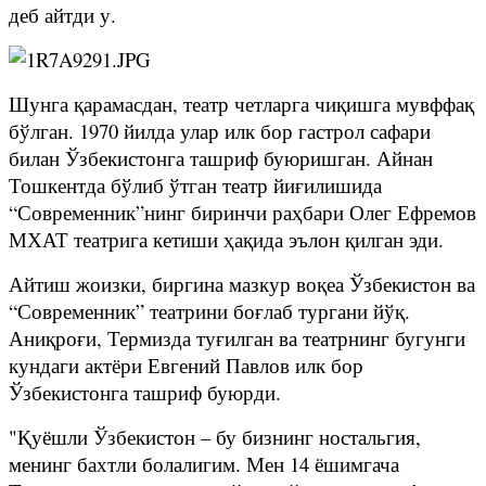
деб айтди у.
Шунга қарамасдан, театр четларга чиқишга мувффақ
бўлган. 1970 йилда улар илк бор гастрол сафари
билан Ўзбекистонга ташриф буюришган. Айнан
Тошкентда бўлиб ўтган театр йиғилишида
“Современник”нинг биринчи раҳбари Олег Ефремов
МХАТ театрига кетиши ҳақида эълон қилган эди.
Айтиш жоизки, биргина мазкур воқеа Ўзбекистон ва
“Современник” театрини боғлаб тургани йўқ.
Аниқроғи, Термизда туғилган ва театрнинг бугунги
кундаги актёри Евгений Павлов илк бор
Ўзбекистонга ташриф буюрди.
"Қуёшли Ўзбекистон – бу бизнинг ностальгия,
менинг бахтли болалигим. Мен 14 ёшимгача