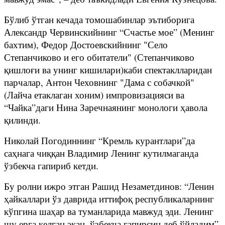
Бўлиб ўтган кечада томошабинлар эътиборига
Александр Червинскийнинг “Счастье мое” (Менинг
бахтим), Федор Достоевскийнинг "Село
Степанчиково и его обитатели" (Степанчиково
қишлоғи ва унинг кишилари)каби спектаклларидан
парчалар, Антон Чеховнинг "Дама с собачкой"
(Лайча етаклаган хоним) импровизацияси ва
“Чайка”даги Нина Заречнаянинг монологи ҳавола
қилинди.
Николай Погодиннинг “Кремль курантлари”да
саҳнага чиққан Владимир Ленинг кутилмаганда
ўзбекча гапириб кетди.
Бу ролни ижро этган Рашид Незаметдинов: “Ленин
ҳайкаллари ўз даврида иттифоқ республикаларнинг
кўпгина шаҳар ва туманларида мавжуд эди. Ленинг
шу ерга келган экан, ўзбекча гапирсин деб ўйладим”,