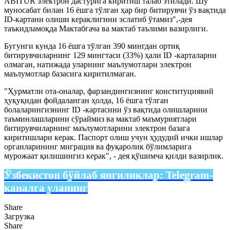
ABITUR электрон дастурига киритиш талаб этилади. Шу
муносабат билан 16 ёшга тўлган ҳар бир битирувчи ўз вақтида
ID-картани олиши кераклигини эслатиб ўтамиз",-дея
таъкидламоқда Мактабгача ва мактаб таълими вазирлиги.
Бугунги кунда 16 ёшга тўлган 390 мингдан ортиқ
битирувчиларнинг 129 мингтаси (33%) ҳали ID -карталарни
олмаган, натижада уларнинг маълумотлари электрон
маълумотлар базасига киритилмаган.
"Ҳурматли ота-оналар, фарзандингизнинг конституциявий
ҳуқуқидан фойдаланган ҳолда, 16 ёшга тўлган
болаларингизнинг ID -картасини ўз вақтида олишларини
таъминлашларини сўраймиз ва мактаб маъмуриятлари
битирувчиларнинг маълумотларини электрон базага
киритишлари керак. Паспорт олиш учун ҳудудий ички ишлар
органларининг миграция ва фуқаролик бўлимларига
мурожаат қилишингиз керак", - дея қўшимча қилди вазирлик.
Ўзбекистон бўйлаб янгиликлар:
Telegram-
каналга уланинг
Share
Загрузка
Share