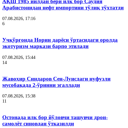
АҚШ 1985 йилдан бери илк бор Саудия
Арабистонидан нефт импортини тўлиқ тўхтатди
07.08.2026, 17:16
6
Учқўрғонда Норин дарёси ўртасидаги оролда
экотуризм маркази барпо этилади
07.08.2026, 15:44
14
Жавоҳир Синдаров Сен-Луисдаги нуфузли
мусобақада 2-ўринни эгаллади
07.08.2026, 15:38
11
Остонада илк бор йўловчи ташувчи дрон-
самолёт синовдан ўтказилди