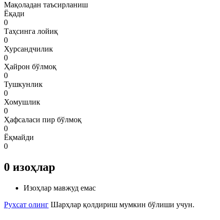
Мақоладан таъсирланиш
Ёқади
0
Таҳсинга лойиқ
0
Хурсандчилик
0
Ҳайрон бўлмоқ
0
Тушкунлик
0
Хомушлик
0
Ҳафсаласи пир бўлмоқ
0
Ёқмайди
0
0
изоҳлар
Изоҳлар мавжуд емас
Рухсат олинг
Шарҳлар қолдириш мумкин бўлиши учун.