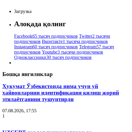
Загрузка
Алоқада қолинг
Facebook
65 тысяч подписчиков
Twitter
2 тысячи
подписчиков
Вконтакте
1 тысяча подписчиков
Instagram
60 тысяч подписчиков
Telegram
57 тысяч
подписчиков
Youtube
3 тысячи подписчиков
Одноклассники
30 тысяч подписчиков
Бошқа янгиликлар
Ҳукумат Ўзбекистонда нима учун уй
ҳайвонларини идентификация қилиш жорий
этилаётганини тушунтирди
07.08.2026, 17:55
1