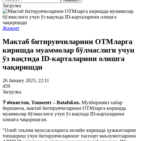
Загрузка
Жамият
Мактаб битирувчиларини ОТМларга
киришда муаммолар бўлмаслиги учун
ўз вақтида ID-карталарини олишга
чақиришди
26 January 2023, 22:11
459
Загрузка
Ўзбекистон, Тошкент – Batafsil.uz.
Мухбиримиз хабар
беришича, мактаб битирувчиларини ОТМларга киришда
муаммолар бўлмаслиги учун ўз вақтида ID-карталарини
олишга чақиришган.
"Олий таълим муассасаларига онлайн киришда ҳужжатларни
топшириш учун битирувчиларнинг паспорт маълумотларини