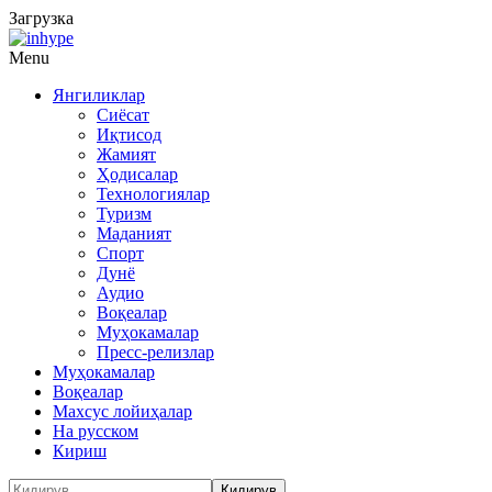
Загрузка
Menu
Янгиликлар
Сиёсат
Иқтисод
Жамият
Ҳодисалар
Технологиялар
Туризм
Маданият
Спорт
Дунё
Аудио
Воқеалар
Муҳокамалар
Пресс-релизлар
Муҳокамалар
Воқеалар
Махсус лойиҳалар
На русском
Кириш