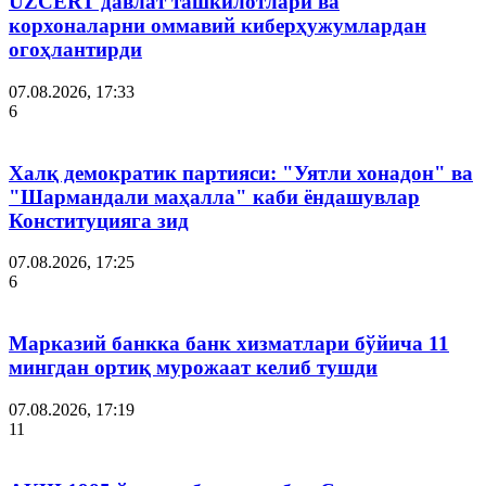
UZCERT давлат ташкилотлари ва
корхоналарни оммавий киберҳужумлардан
огоҳлантирди
07.08.2026, 17:33
6
Халқ демократик партияси: "Уятли хонадон" ва
"Шармандали маҳалла" каби ёндашувлар
Конституцияга зид
07.08.2026, 17:25
6
Марказий банкка банк хизматлари бўйича 11
мингдан ортиқ мурожаат келиб тушди
07.08.2026, 17:19
11