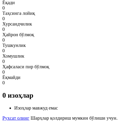
Ёқади
0
Таҳсинга лойиқ
0
Хурсандчилик
0
Ҳайрон бўлмоқ
0
Тушкунлик
0
Хомушлик
0
Ҳафсаласи пир бўлмоқ
0
Ёқмайди
0
0
изоҳлар
Изоҳлар мавжуд емас
Рухсат олинг
Шарҳлар қолдириш мумкин бўлиши учун.