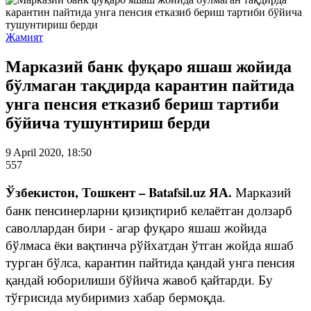
Жамият
Марказий банк фуқаро яшаш жойида
бўлмаган тақдирда карантин пайтида
унга пенсия етказиб бериш тартиби
бўйича тушунтириш берди
9 April 2020, 18:50
557
Ўзбекистон, Тошкент – Batafsil.uz ЯА.
Марказий
банк пенсинерларни қизиқтириб келаётган долзарб
саволлардан бири - агар фуқаро яшаш жойида
бўлмаса ёки вақтинча рўйхатдан ўтган жойда яшаб
турган бўлса, карантин пайтида қандай унга пенсия
қандай юборилиши бўйича жавоб қайтарди. Бу
тўғрисида мубиримиз хабар бермоқда.