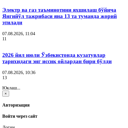
Электр ва газ таъминотини яхшилаш бўйича
Янгийўл тажрибаси яна 13 та туманда жорий
этилади
07.08.2026, 11:04
11
2026 йил июли Ўзбекистонда кузатувлар
тарихидаги энг иссиқ ойлардан бири бўлди
07.08.2026, 10:36
13
Юклаш...
×
Авторизация
Войти через сайт
Логин