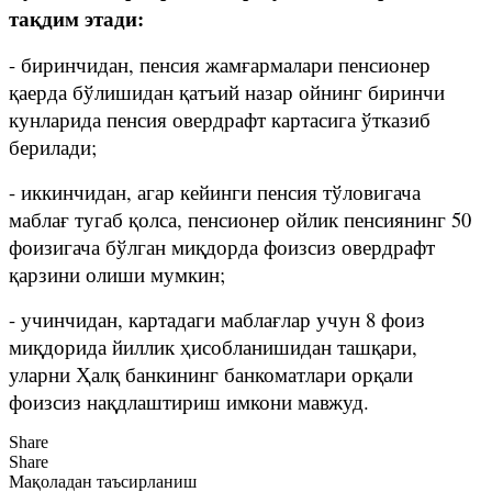
тақдим этади:
- биринчидан, пенсия жамғармалари пенсионер
қаерда бўлишидан қатъий назар ойнинг биринчи
кунларида пенсия овердрафт картасига ўтказиб
берилади;
- иккинчидан, агар кейинги пенсия тўловигача
маблағ тугаб қолса, пенсионер ойлик пенсиянинг 50
фоизигача бўлган миқдорда фоизсиз овердрафт
қарзини олиши мумкин;
- учинчидан, картадаги маблағлар учун 8 фоиз
миқдорида йиллик ҳисобланишидан ташқари,
уларни Ҳалқ банкининг банкоматлари орқали
фоизсиз нақдлаштириш имкони мавжуд.
Share
Share
Мақоладан таъсирланиш