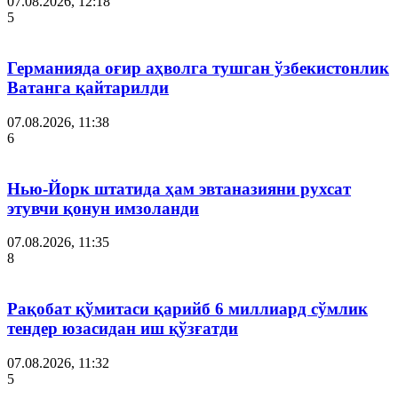
07.08.2026, 12:18
5
Германияда оғир аҳволга тушган ўзбекистонлик
Ватанга қайтарилди
07.08.2026, 11:38
6
Нью-Йорк штатида ҳам эвтаназияни рухсат
этувчи қонун имзоланди
07.08.2026, 11:35
8
Рақобат қўмитаси қарийб 6 миллиард сўмлик
тендер юзасидан иш қўзғатди
07.08.2026, 11:32
5