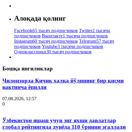
Алоқада қолинг
Facebook
65 тысяч подписчиков
Twitter
2 тысячи
подписчиков
Вконтакте
1 тысяча подписчиков
Instagram
60 тысяч подписчиков
Telegram
57 тысяч
подписчиков
Youtube
3 тысячи подписчиков
Одноклассники
30 тысяч подписчиков
Бошқа янгиликлар
Чилонзорда Кичик ҳалқа йўлининг бир қисми
вақтинча ёпилди
07.08.2026, 12:57
0
Ўзбекистон яшаш учун энг яхши давлатлар
глобал рейтингида дунёда 110 ўринни эгаллади