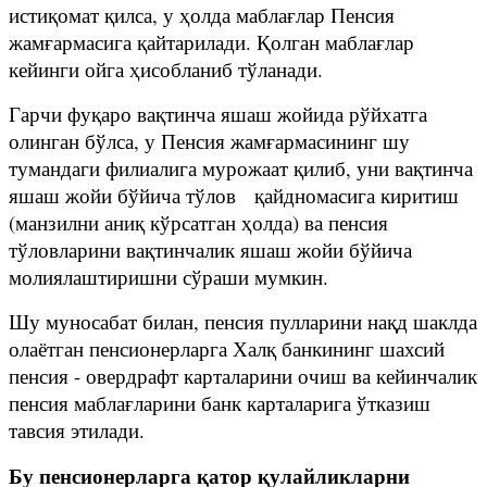
истиқомат қилса, у ҳолда маблағлар Пенсия
жамғармасига қайтарилади. Қолган маблағлар
кейинги ойга ҳисобланиб тўланади.
Гарчи фуқаро вақтинча яшаш жойида рўйхатга
олинган бўлса, у Пенсия жамғармасининг шу
тумандаги филиалига мурожаат қилиб, уни вақтинча
яшаш жойи бўйича тўлов қайдномасига киритиш
(манзилни аниқ кўрсатган ҳолда) ва пенсия
тўловларини вақтинчалик яшаш жойи бўйича
молиялаштиришни сўраши мумкин.
Шу муносабат билан, пенсия пулларини нақд шаклда
олаётган пенсионерларга Халқ банкининг шахсий
пенсия - овердрафт карталарини очиш ва кейинчалик
пенсия маблағларини банк карталарига ўтказиш
тавсия этилади.
Бу пенсионерларга қатор қулайликларни