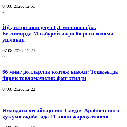
07.08.2026, 12:55
3
Йўқ ижро иши учун 6,1 миллион сўм.
Бектемирда Мажбурий ижро бюроси ходими
ушланди
07.08.2026, 12:25
8
66 минг долларлик коттеж низоси: Тошкентда
йирик товламачилик фош этилди
07.08.2026, 12:22
8
Ямандаги ҳусийларнинг Саудия Арабистонига
ҳужуми оқибатида 11 киши жароҳатланди