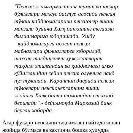
"Пенсия жамғармасининг туман ва шаҳар
бўлимлари махсус дастур асосида пенсия
тўлаш қайдномаларини пенсионер яшаш
манзили бўйича Халқ банкининг тегишли
филиалларига юборишади. Ушбу
қайдномаларга асосан пенсия
маблағлари филиалларга юборилиб,
шахсни тасдиқловчи ҳужжатларни
тақдим этилгандан ва қайдномага имзо
қўйилганидан кейин пенсия олувчига нақд
пул тўланади. Карантин даврида пенсия
тўловлари пенсионерларнинг яшаш
жойига Халқ банки томонидан етказиб
берилади”,- дейилмоқда Марказий банк
берган хабарда.
Агар фуқаро пенсияни тақсимлаш пайтида яшаш
жойида бўлмаса ва вақтинча бошқа ҳудудда