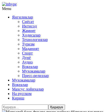
Menu
Янгиликлар
Сиёсат
Иқтисод
Жамият
Ҳодисалар
Технологиялар
Туризм
Маданият
Спорт
Дунё
Аудио
Воқеалар
Муҳокамалар
Пресс-релизлар
Муҳокамалар
Воқеалар
Махсус лойиҳалар
На русском
Кириш