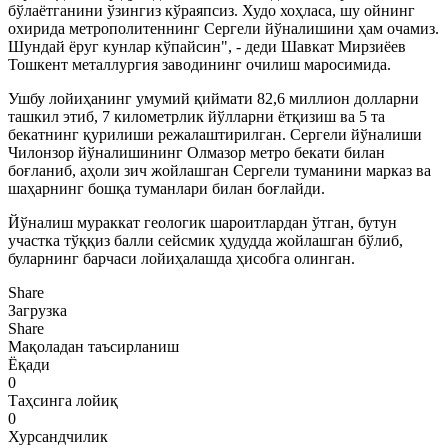
бўлаётганини ўзингиз кўраяпсиз. Худо хоҳласа, шу ойнинг
охирида метрополитеннинг Сергели йўналишини ҳам очамиз.
Шундай ёруг кунлар кўпайсин", - деди Шавкат Мирзиёев
Тошкент металлургия заводининг очилиш маросимида.
Ушбу лойиҳанинг умумий қиймати 82,6 миллион долларни
ташкил этиб, 7 километрлик йўлларни ётқизиш ва 5 та
бекатнинг қурилиши режалаштирилган. Сергели йўналиши
Чилонзор йўналишининг Олмазор метро бекати билан
боғланиб, аҳоли зич жойлашган Сергели туманини марказ ва
шаҳарнинг бошқа туманлари билан боғлайди.
Йўналиш мураккат геологик шароитлардан ўтган, бутун
участка тўққиз балли сейсмик ҳудудда жойлашган бўлиб,
буларнинг барчаси лойиҳалашда ҳисобга олинган.
Share
Загрузка
Share
Мақоладан таъсирланиш
Ёқади
0
Таҳсинга лойиқ
0
Хурсандчилик