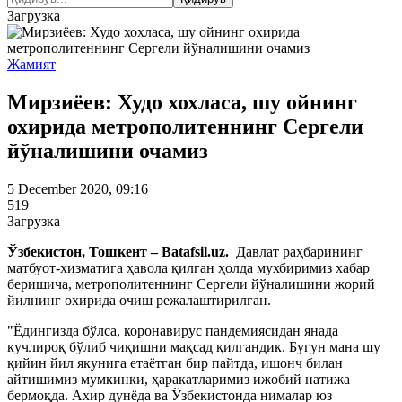
Загрузка
Жамият
Мирзиёев: Худо хохласа, шу ойнинг
охирида метрополитеннинг Сергели
йўналишини очамиз
5 December 2020, 09:16
519
Загрузка
Ўзбекистон, Тошкент – Batafsil.uz.
Давлат раҳбарининг
матбуот-хизматига ҳавола қилган ҳолда мухбиримиз хабар
беришича, метрополитеннинг Сергели йўналишини жорий
йилнинг охирида очиш режалаштирилган.
"Ёдингизда бўлса, коронавирус пандемиясидан янада
кучлироқ бўлиб чиқишни мақсад қилгандик. Бугун мана шу
қийин йил якунига етаётган бир пайтда, ишонч билан
айтишимиз мумкинки, ҳаракатларимиз ижобий натижа
бермоқда. Ахир дунёда ва Ўзбекистонда нималар юз