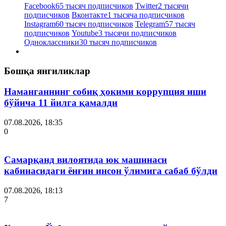
Facebook
65 тысяч подписчиков
Twitter
2 тысячи
подписчиков
Вконтакте
1 тысяча подписчиков
Instagram
60 тысяч подписчиков
Telegram
57 тысяч
подписчиков
Youtube
3 тысячи подписчиков
Одноклассники
30 тысяч подписчиков
Бошқа янгиликлар
Наманганнинг собиқ ҳокими коррупция иши
бўйича 11 йилга қамалди
07.08.2026, 18:35
0
Самарқанд вилоятида юк машинаси
кабинасидаги ёнғин инсон ўлимига сабаб бўлди
07.08.2026, 18:13
7