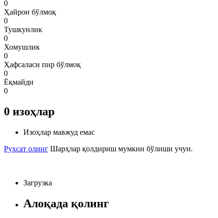
0
Ҳайрон бўлмоқ
0
Тушкунлик
0
Хомушлик
0
Ҳафсаласи пир бўлмоқ
0
Ёқмайди
0
0
изоҳлар
Изоҳлар мавжуд емас
Рухсат олинг
Шарҳлар қолдириш мумкин бўлиши учун.
Загрузка
Алоқада қолинг