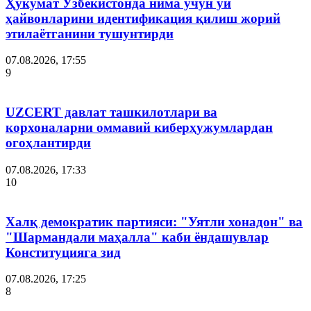
Ҳукумат Ўзбекистонда нима учун уй
ҳайвонларини идентификация қилиш жорий
этилаётганини тушунтирди
07.08.2026, 17:55
9
UZCERT давлат ташкилотлари ва
корхоналарни оммавий киберҳужумлардан
огоҳлантирди
07.08.2026, 17:33
10
Халқ демократик партияси: "Уятли хонадон" ва
"Шармандали маҳалла" каби ёндашувлар
Конституцияга зид
07.08.2026, 17:25
8