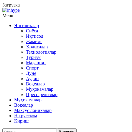
Загрузка
Menu
Янгиликлар
Сиёсат
Иқтисод
Жамият
Ҳодисалар
Технологиялар
Туризм
Маданият
Спорт
Дунё
Аудио
Воқеалар
Муҳокамалар
Пресс-релизлар
Муҳокамалар
Воқеалар
Махсус лойиҳалар
На русском
Кириш