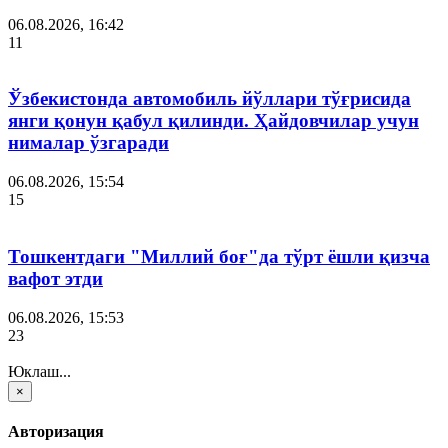
06.08.2026, 16:42
11
Ўзбекистонда автомобиль йўллари тўғрисида
янги қонун қабул қилинди. Ҳайдовчилар учун
нималар ўзгаради
06.08.2026, 15:54
15
Тошкентдаги "Миллий боғ"да тўрт ёшли қизча
вафот этди
06.08.2026, 15:53
23
Юклаш...
×
Авторизация