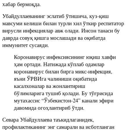
хабар бермоқда.
Убайдуллаеванинг эслатиб ўтишича, куз-қиш
мавсуми келиши билан турли хил ўткир респитатор
вирусли инфекциялар авж олади. Инсон танаси бу
даврда совуқ қишга мослашади ва оқибатда
иммунитет сусаяди.
Коронавирус инфексиясининг юқиш хавфи
ҳам ортади. Натижада кўплаб одамлар
коронавирус билан бирга микс-инфекция,
яъни ЎРВИга чалиниши оқибатида
касалхоналар ва жонлантириш
бўлимларига тушиб қолади. Бу тўғрисида
мутахассис “Ўзбекистон-24” канали эфири
давомида огоҳлантириб ўтди.
Севара Убайдуллаева таъкидлаганидек,
профилактиканинг энг самарали ва исботланган