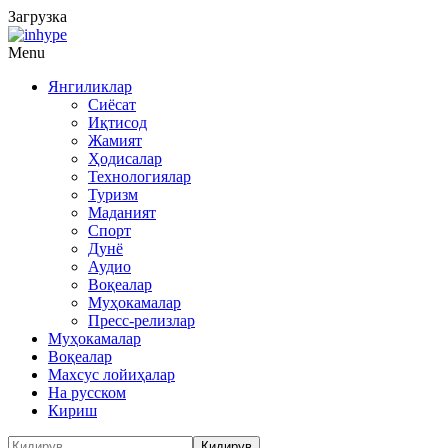
Загрузка
Menu
Янгиликлар
Сиёсат
Иқтисод
Жамият
Ҳодисалар
Технологиялар
Туризм
Маданият
Спорт
Дунё
Аудио
Воқеалар
Муҳокамалар
Пресс-релизлар
Муҳокамалар
Воқеалар
Махсус лойиҳалар
На русском
Кириш