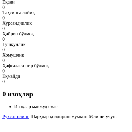
Ёқади
0
Таҳсинга лойиқ
0
Хурсандчилик
0
Ҳайрон бўлмоқ
0
Тушкунлик
0
Хомушлик
0
Ҳафсаласи пир бўлмоқ
0
Ёқмайди
0
0
изоҳлар
Изоҳлар мавжуд емас
Рухсат олинг
Шарҳлар қолдириш мумкин бўлиши учун.