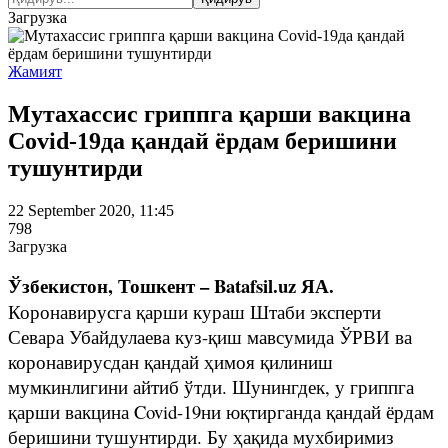
Загрузка
Жамият
Мутахассис гриппга қарши вакцина
Covid-19да қандай ёрдам беришини
тушунтирди
22 September 2020, 11:45
798
Загрузка
Ўзбекистон, Тошкент – Batafsil.uz ЯА.
Коронавирусга қарши кураш Штаби эксперти
Севара Убайдулаева куз-қиш мавсумида ЎРВИ ва
коронавирусдан қандай ҳимоя қилиниш
мумкинлигини айтиб ўтди. Шунингдек, у гриппга
қарши вакцина Covid-19ни юқтирганда қандай ёрдам
беришини тушунтирди. Бу ҳақида мухбиримиз