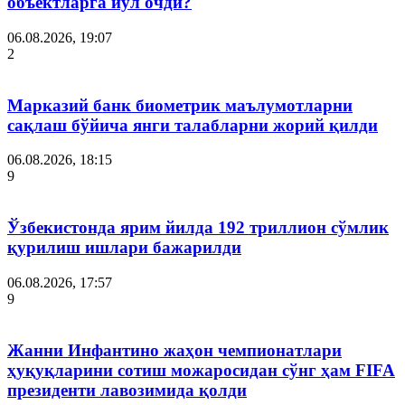
объектларга йўл очди?
06.08.2026, 19:07
2
Марказий банк биометрик маълумотларни
сақлаш бўйича янги талабларни жорий қилди
06.08.2026, 18:15
9
Ўзбекистонда ярим йилда 192 триллион сўмлик
қурилиш ишлари бажарилди
06.08.2026, 17:57
9
Жанни Инфантино жаҳон чемпионатлари
ҳуқуқларини сотиш можаросидан сўнг ҳам FIFA
президенти лавозимида қолди