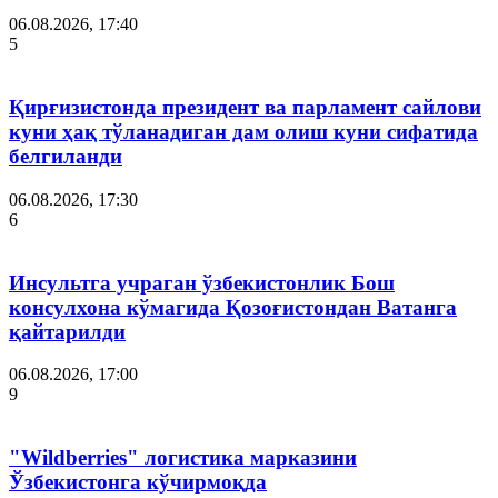
06.08.2026, 17:40
5
Қирғизистонда президент ва парламент сайлови
куни ҳақ тўланадиган дам олиш куни сифатида
белгиланди
06.08.2026, 17:30
6
Инсультга учраган ўзбекистонлик Бош
консулхона кўмагида Қозоғистондан Ватанга
қайтарилди
06.08.2026, 17:00
9
"Wildberries" логистика марказини
Ўзбекистонга кўчирмоқда