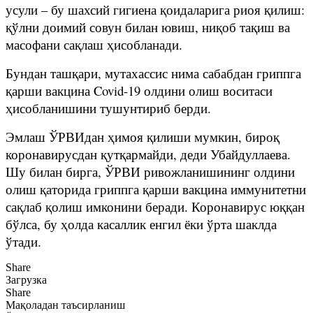
усули – бу шахсий гигиена қоидаларига риоя қилиш:
қўлни доимий совун билан ювиш, ниқоб тақиш ва
масофани сақлаш ҳисобланади.
Бундан ташқари, мутахассис нима сабабдан гриппга
қарши вакцина Covid-19 олдини олиш воситаси
ҳисобланишини тушунтириб берди.
Эмлаш ЎРВИдан ҳимоя қилиши мумкин, бироқ
коронавирусдан қутқармайди, деди Убайдуллаева.
Шу билан бирга, ЎРВИ ривожланишининг олдини
олиш қаторида гриппга қарши вакцина иммунитетни
сақлаб қолиш имконини беради. Коронавирус юққан
бўлса, бу ҳолда касаллик енгил ёки ўрта шаклда
ўтади.
Share
Загрузка
Share
Мақоладан таъсирланиш