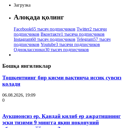
Загрузка
Алоқада қолинг
Facebook
65 тысяч подписчиков
Twitter
2 тысячи
подписчиков
Вконтакте
1 тысяча подписчиков
Instagram
60 тысяч подписчиков
Telegram
57 тысяч
подписчиков
Youtube
3 тысячи подписчиков
Одноклассники
30 тысяч подписчиков
Бошқа янгиликлар
Тошкентнинг бир қисми вақтинча иссиқ сувсиз
қолади
06.08.2026, 19:09
0
Аукционсиз ер. Қандай қилиб ер ажратишнинг
эски тизими 9 мингга яқин ноқонуний