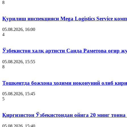
8
Қурилиш инспекцияси Мega Logistics Service ко
05.08.2026, 16:00
4
Ўзбекистон халқ артисти Саида Раметова оғир ж
05.08.2026, 15:55
8
Тошкентда божхона ходими ноқонуний олиб кири
05.08.2026, 15:45
5
Қирғизистон Ўзбекистондан ойига 20 минг тонна
05.08.2026, 15:40