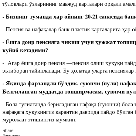
тўловлари ўзларининг мавжуд карталари орқали амал
- Бизнинг туманда ҳар ойнинг 20-21 санасида ба
- Пенсия ва нафақалар банк пластик карталарига ҳар
- Ёшга доир пенсияга чиқиш учун ҳужжат топши
куйиб кетадими?
- Агар ёшга доир пенсия —пенсия олиш ҳуқуқи пайдо
эътиборан тайинланади. Бу ҳолатда уларга пенсиялар
- Яқинда фарзандли бўлдик, суюнчи (пули) нафа
Белгиланган муддатда топширмасам, суюнчи пу
- Бола туғилганда бериладиган нафақа (суюнчи) бола
нафақага ҳуқуқингиз карантин даврида пайдо бўлган 
мурожаат этишингиз мумкин.
Share
Загрузка