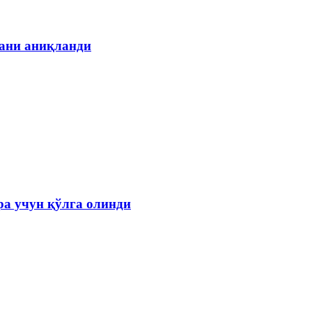
гани аниқланди
а учун қўлга олинди