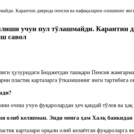
илиши учун пул тўлашмайди. Карантин д
еш савол
иги ҳузуридаги Бюджетдан ташқари Пенсия жамғарма
рни пластик карталарга ўтказишнинг янги тартибига ои
ади?
арини очиш учун фуқаролардан ҳеч қандай тўлов ва ҳа
ия олиб келяпман. Энди менга ҳам Халқ банкидан
ластик карталари орқали олиб келаётган фуқароларга я