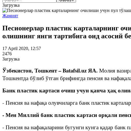
Загрузка
Жамият
Песионерлар пластик карталарнинг оч
олишнинг янги тартибига оид асосий б
17 April 2020, 12:57
2476
Загрузка
Ўзбекистон, Тошкент – Batafsil.uz ЯА.
Молия вазирл
Тошкентда бўлиб ўтган брифингда пенсия ва нафақала
Банк пластик картаси очиш учун қанча ҳақ олин
- Пенсия ва нафақа олувчиларга банк пластик картал
- Мен Миллий банк пластик картаси орқали пенс
- Пенсия ва нафақаларини бугунги кунга қадар банк п