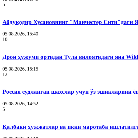
5
Абдуқодир Хусановнинг "Манчестер Сити"даги
05.08.2026, 15:40
10
Дрон ҳужуми ортидан Тула вилоятидаги яна Wild
05.08.2026, 15:15
12
Россия судланган шахслар учун ўз эшикларини ё
05.08.2026, 14:52
5
Қалбаки ҳужжатлар ва икки маротаба ишлатилга