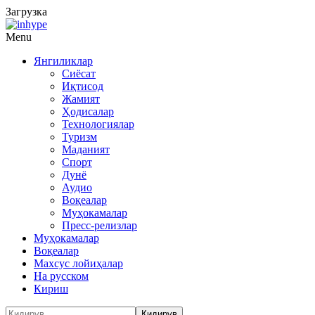
Загрузка
Menu
Янгиликлар
Сиёсат
Иқтисод
Жамият
Ҳодисалар
Технологиялар
Туризм
Маданият
Спорт
Дунё
Аудио
Воқеалар
Муҳокамалар
Пресс-релизлар
Муҳокамалар
Воқеалар
Махсус лойиҳалар
На русском
Кириш