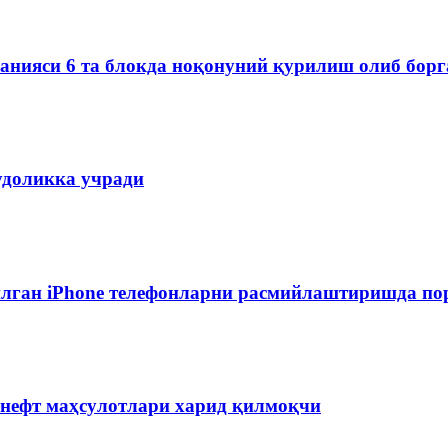
мпанияси 6 та блокда ноқонуний қурилиш олиб бор
удоликка учради
лган iPhone телефонларни расмийлаштиришда пор
 нефт маҳсулотлари харид қилмоқчи