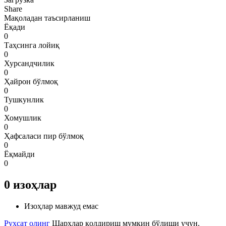
Share
Мақоладан таъсирланиш
Ёқади
0
Таҳсинга лойиқ
0
Хурсандчилик
0
Ҳайрон бўлмоқ
0
Тушкунлик
0
Хомушлик
0
Ҳафсаласи пир бўлмоқ
0
Ёқмайди
0
0
изоҳлар
Изоҳлар мавжуд емас
Рухсат олинг
Шарҳлар қолдириш мумкин бўлиши учун.