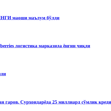
 ЯНГИ маоши маълум бўлди
berries логистика марказида ёнғин чиқди
пди
н гаров. Сурхондарёда 25 миллиард сўмлик кред