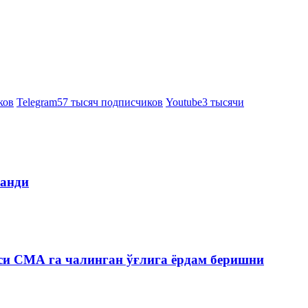
ков
Telegram
57 тысяч подписчиков
Youtube
3 тысячи
ланди
си СМА га чалинган ўғлига ёрдам беришни