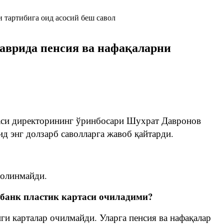
аврида пенсия ва нафақаларни
си директорининг ўринбосари Шухрат Давронов
д энг долзарб саволларга жавоб қайтарди.
қ олинмайди.
 банк пластик картаси очиладими?
нги карталар очилмайди. Уларга пенсия ва нафақалар