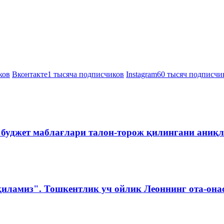
ков
Вконтакте
1 тысяча подписчиков
Instagram
60 тысяч подписчи
 буджет маблағлари талон-торож қилингани аниқ
қиламиз". Тошкентлик уч ойлик Леоннинг ота-она