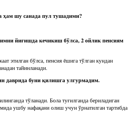
га ҳам шу санада пул тушадими?
имни йиғишда кечикиш бўлса, 2 ойлик пенсиям
ат этилган бўлса, пенсия ёшига тўлган кундан
анадан тайинланади.
ин даврида буни қилишга улгурмадим.
илинганда тўланади. Бола туғилганда бериладиган
вомида ушбу нафақани олиш учун ўрнатилган тартибда