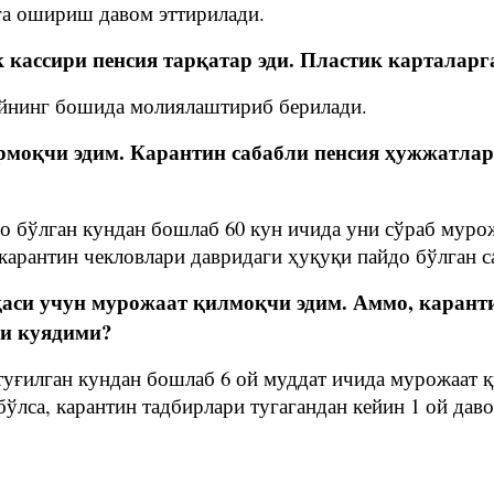
га ошириш давом эттирилади.
нк кассири пенсия тарқатар эди. Пластик карталар
 ойнинг бошида молиялаштириб берилади.
рмоқчи эдим. Карантин сабабли пенсия ҳужжатлар
 бўлган кундан бошлаб 60 кун ичида уни сўраб мурожа
 карантин чекловлари давридаги ҳуқуқи пайдо бўлган с
қаси учун мурожаат қилмоқчи эдим. Аммо, карант
ли куядими?
 туғилган кундан бошлаб 6 ой муддат ичида мурожаат қ
бўлса, карантин тадбирлари тугагандан кейин 1 ой да