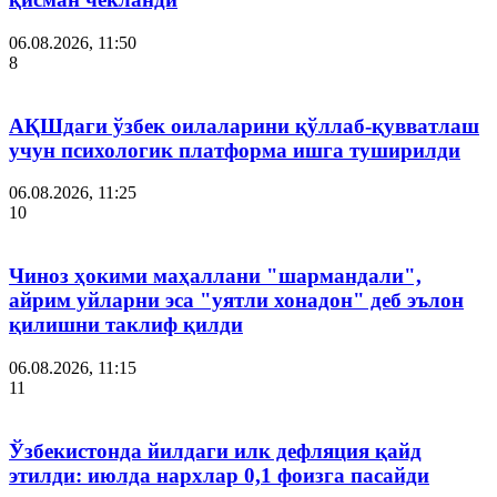
06.08.2026, 11:50
8
АҚШдаги ўзбек оилаларини қўллаб-қувватлаш
учун психологик платформа ишга туширилди
06.08.2026, 11:25
10
Чиноз ҳокими маҳаллани "шармандали",
айрим уйларни эса "уятли хонадон" деб эълон
қилишни таклиф қилди
06.08.2026, 11:15
11
Ўзбекистонда йилдаги илк дефляция қайд
этилди: июлда нархлар 0,1 фоизга пасайди