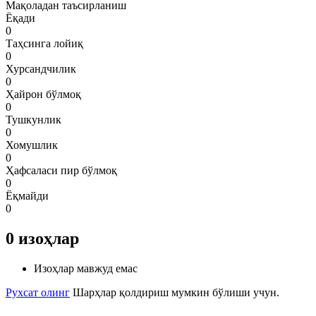
Мақоладан таъсирланиш
Ёқади
0
Таҳсинга лойиқ
0
Хурсандчилик
0
Ҳайрон бўлмоқ
0
Тушкунлик
0
Хомушлик
0
Ҳафсаласи пир бўлмоқ
0
Ёқмайди
0
0
изоҳлар
Изоҳлар мавжуд емас
Рухсат олинг
Шарҳлар қолдириш мумкин бўлиши учун.