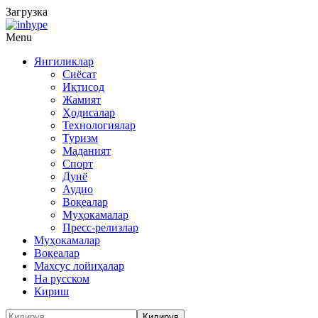
Загрузка
Menu
Янгиликлар
Сиёсат
Иқтисод
Жамият
Ҳодисалар
Технологиялар
Туризм
Маданият
Спорт
Дунё
Аудио
Воқеалар
Муҳокамалар
Пресс-релизлар
Муҳокамалар
Воқеалар
Махсус лойиҳалар
На русском
Кириш