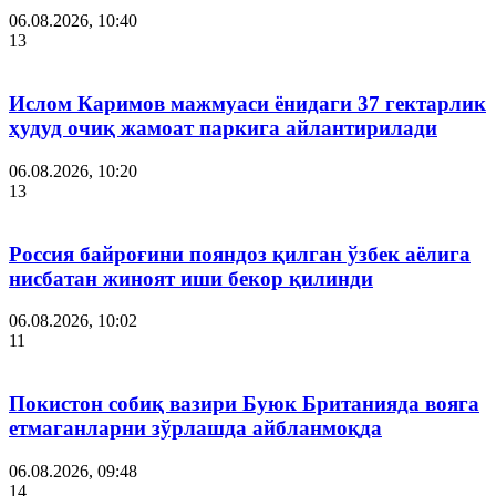
06.08.2026, 10:40
13
Ислом Каримов мажмуаси ёнидаги 37 гектарлик
ҳудуд очиқ жамоат паркига айлантирилади
06.08.2026, 10:20
13
Россия байроғини пояндоз қилган ўзбек аёлига
нисбатан жиноят иши бекор қилинди
06.08.2026, 10:02
11
Покистон собиқ вазири Буюк Британияда вояга
етмаганларни зўрлашда айбланмоқда
06.08.2026, 09:48
14