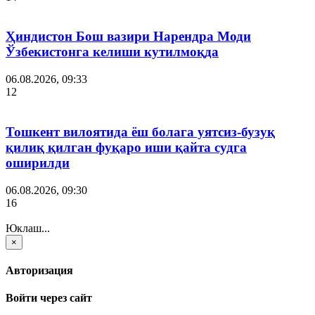
Ҳиндистон Бош вазири Нарендра Моди
Ўзбекистонга келиши кутилмоқда
06.08.2026, 09:33
12
Тошкент вилоятида ёш болага уятсиз-бузуқ
қилиқ қилган фуқаро иши қайта судга
оширилди
06.08.2026, 09:30
16
Юклаш...
×
Авторизация
Войти через сайт