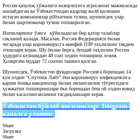
Россия қишлоқ хўжалиги вазирлигига агросаноат мажмуасида
ишлайдиган ва Ўзбекистондан кадрлар жалб қилишни
истаган компаниялар рўйхатини тузиш, шунингдек улар
билан шартномалар тузиш топширилган.
Ишчиларнинг ўзига қўйиладиган бир қатор талаблар
сақланиб қолади. Масалан, Россия Федерацияси билан
чегарада улар коронавирусга манфий ПЗР таҳлилини тақдим
этишлари керак. Шу билан бирга, бундай таҳлилни Россия
ҳудудига келишидан 48 соат олдин топшириш лозим.
Ҳозиргача муддат 72 соатни ташкил қилган.
Шунингдек, Ўзбекистон фуқаролари Россияга боришдан 14
кун олдин “Спутник Лайт” ёки коронавирус инфекциясига
қарши бошқа вакциналар билан эмланганлик тўғрисидаги
ҳужжатни топширишлари ёки боришдан беш ой олдин ковид
билан касалланганликни тасдиқлашлари керак.
Ўзбекистон бўйлаб янгиликлар:
Telegram-
каналга уланинг
Share
Загрузка
Share