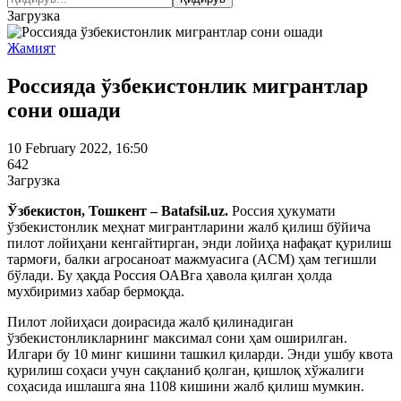
Загрузка
Жамият
Россияда ўзбекистонлик мигрантлар
сони ошади
10 February 2022, 16:50
642
Загрузка
Ўзбекистон, Тошкент – Batafsil.uz.
Россия ҳукумати
ўзбекистонлик меҳнат мигрантларини жалб қилиш бўйича
пилот лойиҳани кенгайтирган, энди лойиҳа нафақат қурилиш
тармоғи, балки агросаноат мажмуасига (АCМ) ҳам тегишли
бўлади. Бу ҳақда Россия ОАВга ҳавола қилган ҳолда
мухбиримиз хабар бермоқда.
Пилот лойиҳаси доирасида жалб қилинадиган
ўзбекистонликларнинг максимал сони ҳам оширилган.
Илгари бу 10 минг кишини ташкил қиларди. Энди ушбу квота
қурилиш соҳаси учун сақланиб қолган, қишлоқ хўжалиги
соҳасида ишлашга яна 1108 кишини жалб қилиш мумкин.