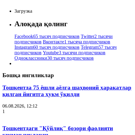
Загрузка
Алоқада қолинг
Facebook
65 тысяч подписчиков
Twitter
2 тысячи
подписчиков
Вконтакте
1 тысяча подписчиков
Instagram
60 тысяч подписчиков
Telegram
57 тысяч
подписчиков
Youtube
3 тысячи подписчиков
Одноклассники
30 тысяч подписчиков
Бошқа янгиликлар
Тошкентда 75 ёшли аёлга шаҳвоний ҳаракатлар
қилган йигитга ҳукм ўқилди
06.08.2026, 12:12
1
Тошкентдаги "Қўйлиқ" бозори фаолияти
қисман чекланди