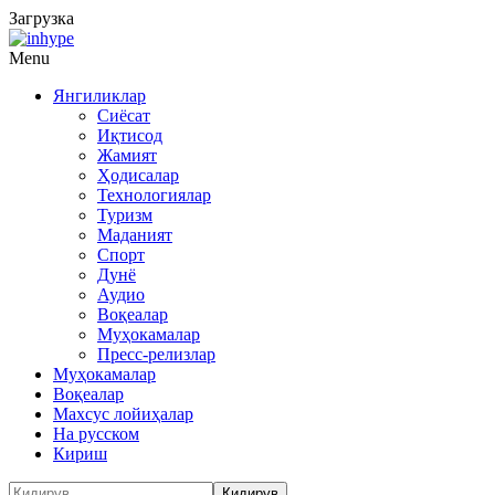
Загрузка
Menu
Янгиликлар
Сиёсат
Иқтисод
Жамият
Ҳодисалар
Технологиялар
Туризм
Маданият
Спорт
Дунё
Аудио
Воқеалар
Муҳокамалар
Пресс-релизлар
Муҳокамалар
Воқеалар
Махсус лойиҳалар
На русском
Кириш