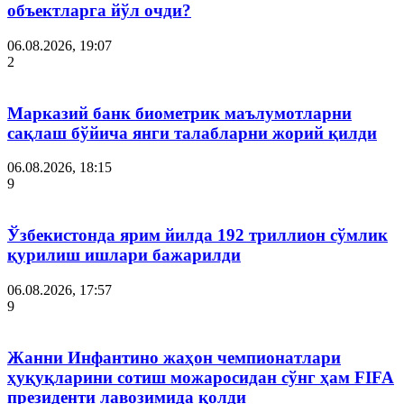
объектларга йўл очди?
06.08.2026, 19:07
2
Марказий банк биометрик маълумотларни
сақлаш бўйича янги талабларни жорий қилди
06.08.2026, 18:15
9
Ўзбекистонда ярим йилда 192 триллион сўмлик
қурилиш ишлари бажарилди
06.08.2026, 17:57
9
Жанни Инфантино жаҳон чемпионатлари
ҳуқуқларини сотиш можаросидан сўнг ҳам FIFA
президенти лавозимида қолди