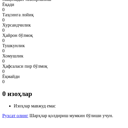
Ёқади
0
Таҳсинга лойиқ
0
Хурсандчилик
0
Ҳайрон бўлмоқ
0
Тушкунлик
0
Хомушлик
0
Ҳафсаласи пир бўлмоқ
0
Ёқмайди
0
0
изоҳлар
Изоҳлар мавжуд емас
Рухсат олинг
Шарҳлар қолдириш мумкин бўлиши учун.