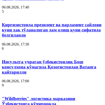
06.08.2026, 17:40
5
Қирғизистонда президент ва парламент сайлови
куни ҳақ тўланадиган дам олиш куни сифатида
белгиланди
06.08.2026, 17:30
6
Инсультга учраган ўзбекистонлик Бош
консулхона кўмагида Қозоғистондан Ватанга
қайтарилди
06.08.2026, 17:00
9
"Wildberries" логистика марказини
Ўзбекистонга кўчирмоқда