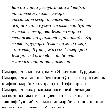
Бир ой ичида республикада 38 нафар
россиялик мутахассислар:
анестезиологлар, реаниматологлар,
жарроҳлар, юқумли касалликлар бўйича
мутахассислар, эпидемиологлар ва
терапевтлар фаолият юритишади. Бир
нечта гуруҳларга бўлинган ҳолда улар
Тошкент, Термиз, Жиззах, Самарқанд,
Бухоро ва Урганчдаги тиббиёт
муассасаларида ишлашмоқда.
Самарқанд вилояти ҳокими Эркинжон Турдимов
Самарқандга ташриф буюрган тўрт нафар россиялик
шифокорлар билан учрашди. Шифокорлар
Самарқанд шаҳар касалхонаси, реабилитация
маркази ва тақсимлаш-даволаш касалхонасига
ташриф буюриб, у ердаги ишлар билан танишишган
ва тегишли тавсиялар беришган.