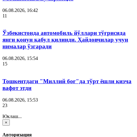
06.08.2026, 16:42
11
Ўзбекистонда автомобиль йўллари тўғрисида
янги қонун қабул қилинди. Ҳайдовчилар учун
нималар ўзгаради
06.08.2026, 15:54
15
Тошкентдаги "Миллий боғ"да тўрт ёшли қизча
вафот этди
06.08.2026, 15:53
23
Юклаш...
×
Авторизация