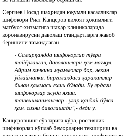
Сергиев Посад шаҳридан юқумли касалликлар
шифокори Риат Канцеров вилоят ҳокимлиги
матбуот-хизматига шаҳар клиникаларида
коронавирусни даволаш стандартларга жавоб
беришини таъкидлаган.
- Самарқандда шифокорлар тўғри
тайёрланган, даволашлари ҳам маъқул.
Айрим кичкина муаммолар бор, лекин
ўйлайманки, биргаликдаги ҳаракатлар
билан ҳаммаси яхши бўлади. Бу ердаги
шифокорлар жуда яхши,
ташвишланманглар - улар қандай бўлса
ҳам, сизни даволашади",- деди у.
Канцеровнинг сўзларига кўра, россиялик
шификорлар кўплаб беморларни текшириш ва
уларга маслаҳат бериш, шунингдек, шифокорлар