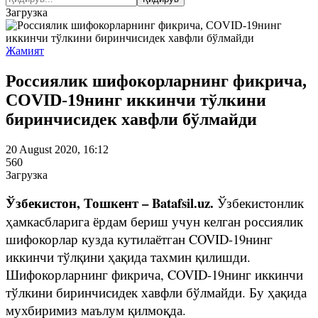
Загрузка
Жамият
Россиялик шифокорларнинг фикрича,
COVID-19нинг иккинчи тўлкини
биринчисидек хавфли бўлмайди
20 August 2020, 16:12
560
Загрузка
Ўзбекистон, Тошкент – Batafsil.uz.
Ўзбекистонлик
ҳамкасбларига ёрдам бериш учун келган россиялик
шифокорлар кузда кутилаётган COVID-19нинг
иккинчи тўлқини ҳақида тахмин қилишди.
Шифокорларнинг фикрича, COVID-19нинг иккинчи
тўлкини биринчисидек хавфли бўлмайди. Бу ҳақида
мухбиримиз маълум қилмоқда.