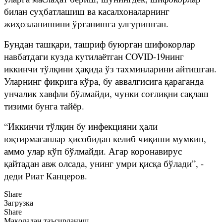
билан суҳбатлашиш ва касалхоналарнинг
жиҳозланишини ўрганишга улгуришган.
Бундан ташқари, ташриф буюрган шифокорлар
навбатдаги кузда кутилаётган COVID-19нинг
иккинчи тўлқини ҳақида ўз тахминларини айтишган.
Уларнинг фикрига кўра, бу аввалгисига қараганда
унчалик хавфли бўлмайди, чунки соғлиқни сақлаш
тизими бунга тайёр.
“Иккинчи тўлқин бу инфекцияни ҳали
юқтирмаганлар ҳисобидан келиб чиқиши мумкин,
аммо улар кўп бўлмайди. Агар коронавирус
қайтадан авж олсада, унинг умри қисқа бўлади”, -
деди Риат Канцеров.
Share
Загрузка
Share
Мақоладан таъсирланиш