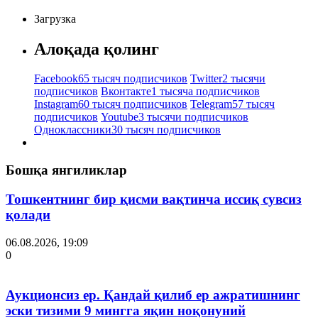
Загрузка
Алоқада қолинг
Facebook
65 тысяч подписчиков
Twitter
2 тысячи
подписчиков
Вконтакте
1 тысяча подписчиков
Instagram
60 тысяч подписчиков
Telegram
57 тысяч
подписчиков
Youtube
3 тысячи подписчиков
Одноклассники
30 тысяч подписчиков
Бошқа янгиликлар
Тошкентнинг бир қисми вақтинча иссиқ сувсиз
қолади
06.08.2026, 19:09
0
Аукционсиз ер. Қандай қилиб ер ажратишнинг
эски тизими 9 мингга яқин ноқонуний