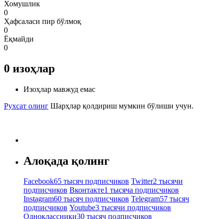
Хомушлик
0
Ҳафсаласи пир бўлмоқ
0
Ёқмайди
0
0
изоҳлар
Изоҳлар мавжуд емас
Рухсат олинг
Шарҳлар қолдириш мумкин бўлиши учун.
Алоқада қолинг
Facebook
65 тысяч подписчиков
Twitter
2 тысячи
подписчиков
Вконтакте
1 тысяча подписчиков
Instagram
60 тысяч подписчиков
Telegram
57 тысяч
подписчиков
Youtube
3 тысячи подписчиков
Одноклассники
30 тысяч подписчиков