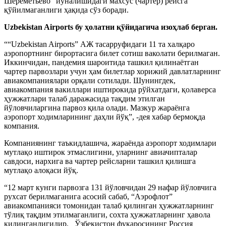
Шереметьево” йўналишидаги махсус (чартер) рейсга
қўйилмаганлиги ҳақида сўз боради.
Uzbekistan Airports бу ҳолатни қўйидагича изоҳлаб берган.
““Uzbekistan Airports” АЖ тасарруфидаги 11 та халқаро
аэропортнинг бирортасига билет сотиш ваколати берилмаган.
Иккинчидан, пандемия шароитида ташкил қилинаётган
чартер парвозлари учун ҳам билетлар хорижий давлатларнинг
авиакомпаниялари орқали сотилади. Шунингдек,
авиакомпания вакиллари иштирокида рўйхатдаги, қолаверса
ҳужжатлари талаб даражасида тақдим этилган
йўловчиларгина парвоз қила олади. Мазкур жараёнга
аэропорт ходимларининг даҳли йўқ”, -дея хабар бермоқда
компания.
Компаниянинг таъкидлашича, жараёнда аэропорт ходимлари
мутлақо иштирок этмаслигини, уларнинг авиачипталар
савдоси, нархига ва чартер рейсларни ташкил қилишга
мутлақо алоқаси йўқ.
“12 март кунги парвозга 131 йўловчидан 29 нафар йўловчига
рухсат берилмаганига асосий сабаб, “Аэрофлот”
авиакомпанияси томонидан талаб қилинган ҳужжатларнинг
тўлиқ тақдим этилмаганлиги, сохта ҳужжатларнинг ҳавола
қилинганлигидир. Ўзбекистон фуқаросининг Россия