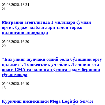
05.08.2026, 18:24
21
Миграция агентлигида 1 миллиард сўмдан
ортиқ буджет маблағлари талон-торож
қилингани аниқланди
05.08.2026, 16:20
20
"Биз унинг шунчаки оддий бола бўлишини орзу
қиламиз". Тошкентлик уч ойлик Леоннинг ота-
онаси СМА га чалинган ўғлига ёрдам беришни
сўрашмоқда
05.08.2026, 16:10
18
Қурилиш инспекцияси Мega Logistics Service