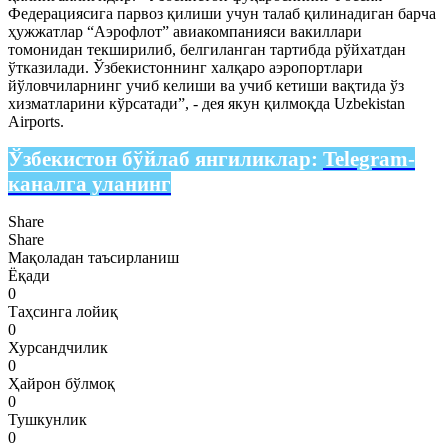
Федерациясига парвоз қилиши учун талаб қилинадиган барча
ҳужжатлар “Аэрофлот” авиакомпанияси вакиллари
томонидан текширилиб, белгиланган тартибда рўйхатдан
ўтказилади. Ўзбекистоннинг халқаро аэропортлари
йўловчиларнинг учиб келиши ва учиб кетиши вақтида ўз
хизматларини кўрсатади”, - дея якун қилмоқда Uzbekistan
Airports.
Ўзбекистон бўйлаб янгиликлар:
Telegram-
каналга уланинг
Share
Share
Мақоладан таъсирланиш
Ёқади
0
Таҳсинга лойиқ
0
Хурсандчилик
0
Ҳайрон бўлмоқ
0
Тушкунлик
0