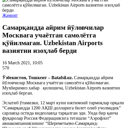
Жамият
Самарқандда айрим йўловчилар
Москвага учаётган самолётга
қўйилмаган. Uzbekistan Airports
вазиятни изоҳлаб берди
16 March 2021, 10:05
570
Ўзбекистон, Тошкент – Batafsil.uz.
Самарқандда айрим
йўловчилар Москвага учаётган самолётга қўйилмаган.
Мухбиримиз хабар қилишича, Uzbekistan Airports вазиятни
изоҳлаб берган.
Эслатиб ўтамизки, 12 март куни ижтимоий тармоқлар орқали
“Самарқандда 1200 АҚШ долларига билет олиб учолмадик”
сарлавҳа остида видеолавҳа тарқалган эди. Унда бир қанча
фуқаролар Россия Федерациясига тегишли “Аэрофлот”
авиакомпаниясининг “Шереметьево-Самарқанд-