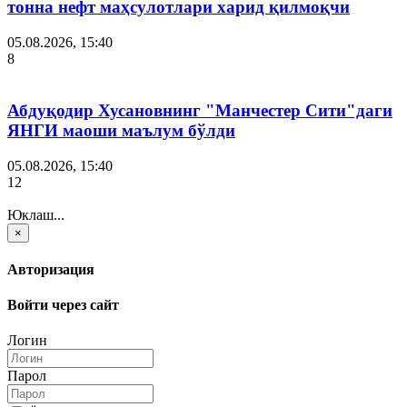
тонна нефт маҳсулотлари харид қилмоқчи
05.08.2026, 15:40
8
Абдуқодир Хусановнинг "Манчестер Сити"даги
ЯНГИ маоши маълум бўлди
05.08.2026, 15:40
12
Юклаш...
×
Авторизация
Войти через сайт
Логин
Парол