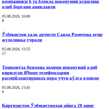
компанияси 6 та блокда ноқонуний қурилиш
олиб боргани аниқланди
05.08.2026, 16:00
8
Ўзбекистон халқ артисти Саида Раметова оғир
жудоликка учради
05.08.2026, 15:55
17
Тошкентда божхона ходими ноқонуний олиб
кирилган iPhone телефонларни
расмийлаштиришда пора учун қўлга олинди
05.08.2026, 15:45
9
Қирғизистон Ўзбекистондан ойига 20 минг