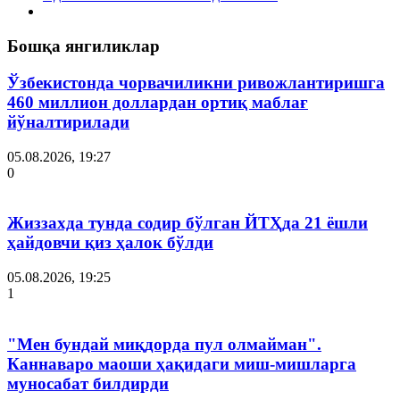
Бошқа янгиликлар
Ўзбекистонда чорвачиликни ривожлантиришга
460 миллион доллардан ортиқ маблағ
йўналтирилади
05.08.2026, 19:27
0
Жиззахда тунда содир бўлган ЙТҲда 21 ёшли
ҳайдовчи қиз ҳалок бўлди
05.08.2026, 19:25
1
"Мен бундай миқдорда пул олмайман".
Каннаваро маоши ҳақидаги миш-мишларга
муносабат билдирди