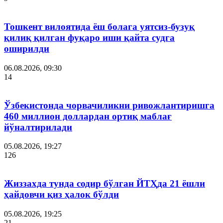
Тошкент вилоятида ёш болага уятсиз-бузуқ
қилиқ қилган фуқаро иши қайта судга
оширилди
06.08.2026, 09:30
14
Ўзбекистонда чорвачиликни ривожлантиришга
460 миллион доллардан ортиқ маблағ
йўналтирилади
05.08.2026, 19:27
126
Жиззахда тунда содир бўлган ЙТҲда 21 ёшли
ҳайдовчи қиз ҳалок бўлди
05.08.2026, 19:25
21