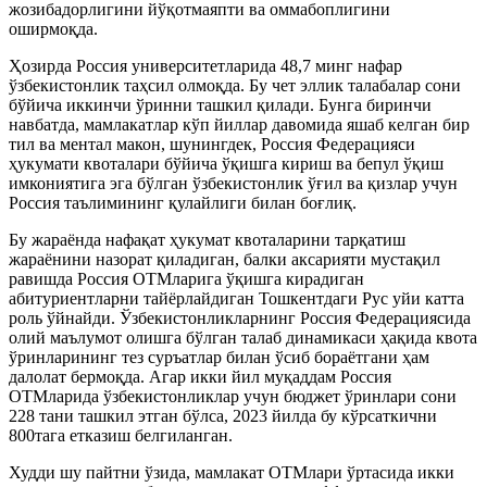
жозибадорлигини йўқотмаяпти ва оммабоплигини
оширмоқда.
Ҳозирда Россия университетларида 48,7 минг нафар
ўзбекистонлик таҳсил олмоқда. Бу чет эллик талабалар сони
бўйича иккинчи ўринни ташкил қилади. Бунга биринчи
навбатда, мамлакатлар кўп йиллар давомида яшаб келган бир
тил ва ментал макон, шунингдек, Россия Федерацияси
ҳукумати квоталари бўйича ўқишга кириш ва бепул ўқиш
имкониятига эга бўлган ўзбекистонлик ўғил ва қизлар учун
Россия таълимининг қулайлиги билан боғлиқ.
Бу жараёнда нафақат ҳукумат квоталарини тарқатиш
жараёнини назорат қиладиган, балки аксарияти мустақил
равишда Россия ОТМларига ўқишга кирадиган
абитуриентларни тайёрлайдиган Тошкентдаги Рус уйи катта
роль ўйнайди. Ўзбекистонликларнинг Россия Федерациясида
олий маълумот олишга бўлган талаб динамикаси ҳақида квота
ўринларининг тез суръатлар билан ўсиб бораётгани ҳам
далолат бермоқда. Агар икки йил муқаддам Россия
ОТМларида ўзбекистонликлар учун бюджет ўринлари сони
228 тани ташкил этган бўлса, 2023 йилда бу кўрсаткични
800тага етказиш белгиланган.
Худди шу пайтни ўзида, мамлакат ОТМлари ўртасида икки