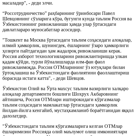
масаладир", - деди элчи.
“Россотрудничество” раҳбарининг ўринбосари Павел
Шевцовнинг сўзларига кўра, бугунги кунда таълим Россия ва
Ўзбекистоннинг ривожланиши ҳамда улар ўртасидаги
давлатлараро муносабатлар асосидир.
"Тошкент ва Москва ўртасидаги таълим соҳасидаги алоқалар,
илмий ҳамкорлик, шунингдек, ёшларнинг ўзаро ҳамкорлиги
ҳозирги пайтдагидан ҳам жадалроқ ривожланиши керак.
Россия ахборот технологияларини ривожлантиришда улкан
қадам қўйди, турли йўналишларда илм-фан фаол
ривожланмоқда. Россия ОТМларининг ўз ютуқлари билан
ўртоқлашиш ва Ўзбекистондаги фаолиятини фаоллаштириш
борасида истаги катта", - деди Шевцов.
Ўзбекистон Олий ва Ўрта махсус таълим вазирлиги халқаро
алоқалар департаменти бошлиғи Шохрух Акбаровнинг
айтишича, Россия ОТМлари иштирокидаги кўргазмалар
таълим соҳасидаги мамлакатлар ўртасидаги ҳамкорлик
йилдан-йилга кенгайиб, мустаҳкамланиб бораётганидан яққол
далолатдир.
"Ўзбекистондаги таълим кўргазмаларига келган ОТМлар
ёшларимизни Россияда олий маълумот олиш имкониятлари