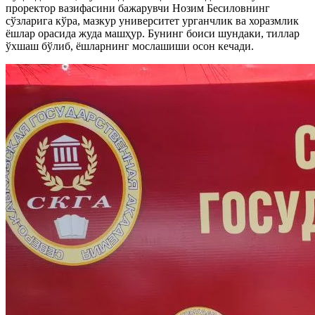
проректор вазифасини бажарувчи Нозим Бесиловнинг
сўзларига кўра, мазкур университет урганчлик ва хоразмлик
ёшлар орасида жуда машҳур. Бунинг боиси шундаки, тиллар
ўхшаш бўлиб, ёшларнинг мослашиши осон кечади.