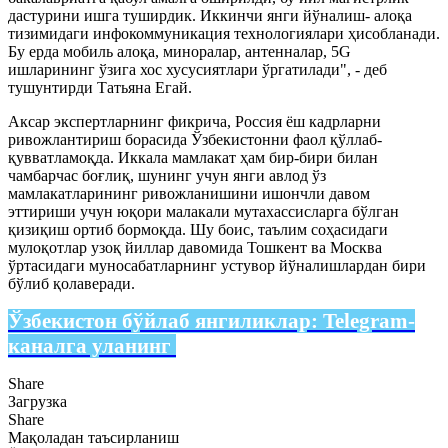
дастурини ишга туширдик. Иккинчи янги йўналиш- алоқа
тизимидаги инфокоммуникация технологиялари ҳисобланади.
Бу ерда мобиль алоқа, миноралар, антенналар, 5G
ишларининг ўзига хос хусусиятлари ўргатилади", - деб
тушунтирди Татьяна Егай.
Аксар экспертларнинг фикрича, Россия ёш кадрларни
ривожлантириш борасида Ўзбекистонни фаол қўллаб-
қувватламоқда. Иккала мамлакат ҳам бир-бири билан
чамбарчас боғлиқ, шунинг учун янги авлод ўз
мамлакатларининг ривожланишини ишончли давом
эттириши учун юқори малакали мутахассисларга бўлган
қизиқиш ортиб бормоқда. Шу боис, таълим соҳасидаги
мулоқотлар узоқ йиллар давомида Тошкент ва Москва
ўртасидаги муносабатларнинг устувор йўналишлардан бири
бўлиб қолаверади.
Ўзбекистон бўйлаб янгиликлар:
Telegram-
каналга уланинг
Share
Загрузка
Share
Мақоладан таъсирланиш