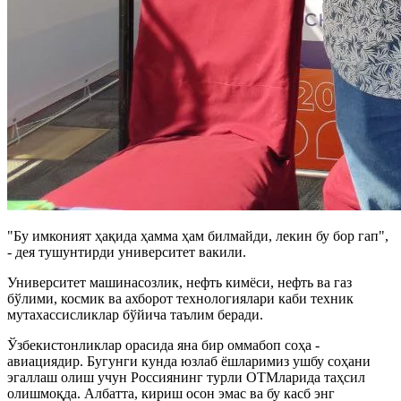
"Бу имконият ҳақида ҳамма ҳам билмайди, лекин бу бор гап",
- дея тушунтирди университет вакили.
Университет машинасозлик, нефть кимёси, нефть ва газ
бўлими, космик ва ахборот технологиялари каби техник
мутахассисликлар бўйича таълим беради.
Ўзбекистонликлар орасида яна бир оммабоп соҳа -
авиациядир. Бугунги кунда юзлаб ёшларимиз ушбу соҳани
эгаллаш олиш учун Россиянинг турли ОТМларида таҳсил
олишмоқда. Албатта, кириш осон эмас ва бу касб энг