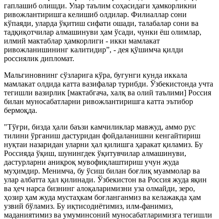
гаплашиб олишди. Улар таълим соҳасидаги ҳамкорликни
ривожлантиришга келишиб олдилар. Филиаллар сони
кўпаяди, уларда ўқитиш сифати ошади, талабалар сони ва
тадқиқотчилар алмашинуви ҳам ўсади, чунки ёш олимлар,
илмий мактаблар ҳамкорлиги - икки мамлакат
ривожланишининг калитидир”, - дея қўшимча қилди
россиялик дипломат.
Мальгиновнинг сўзларига кўра, бугунги кунда иккала
мамлакат олдида катта вазифалар турибди. Ўзбекистонда учта
тегишли вазирлик [мактабгача, халқ ва олий таълими] Россия
билан муносабатларни ривожлантиришга катта эътибор
бермоқда.
"Тўғри, бизда ҳали баъзи камчиликлар мавжуд, аммо рус
тилини ўрганиш дастуридан фойдаланишни кенгайтириш
нуқтаи назаридан уларни ҳал қилишга ҳаракат қиламиз. Бу
Россияда ўқиш, шунингдек ўқитувчилар алмашинуви,
дастурларни аниқроқ мувофиқлаштириш учун жуда
муҳимдир. Менимча, бу ўсиш билан боғлиқ муаммолар ва
улар албатта ҳал қилинади. Ўзбекистон ва Россия жуда яқин
ва ҳеч нарса бизнинг алоқаларимизни уза олмайди, зеро,
ҳозир ҳам жуда мустаҳкам боғланганмиз ва келажакда ҳам
узвий бўламиз. Бу иқтисодиётимиз, илм-фанимиз,
маданиятимиз ва умуминсоний муносабатларимизга тегишли