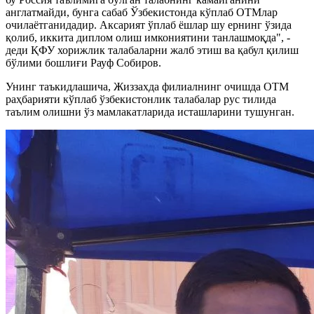
англатмайди, бунга сабаб Ўзбекистонда кўплаб ОТМлар
очилаётганидадир. Аксарият ўплаб ёшлар шу ернинг ўзида
қолиб, иккита диплом олиш имкониятини танлашмоқда", -
деди ҚФУ хорижлик талабаларни жалб этиш ва қабул қилиш
бўлими бошлиғи Рауф Собиров.
Унинг таъкидлашича, Жиззахда филиалнинг очишда ОТМ
раҳбарияти кўплаб ўзбекистонлик талабалар рус тилида
таълим олишни ўз мамлакатларида исташларини тушунган.