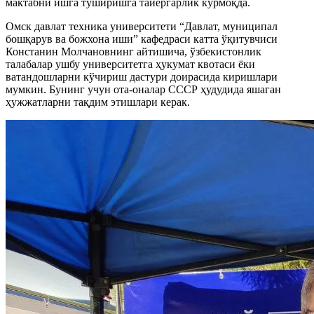
мактабни ишга туширишга тайёргарлик кўрмоқда.
Омск давлат техника университети “Давлат, муниципал
бошқарув ва божхона иши” кафедраси катта ўқитувчиси
Констанин Молчановнинг айтишича, ўзбекистонлик
талабалар ушбу университетга ҳукумат квотаси ёки
ватандошларни кўчириш дастури доирасида киришлари
мумкин. Бунинг учун ота-оналар СССР ҳудудида яшаган
ҳужжатларни тақдим этишлари керак.