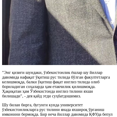
"Энг қизиғи шундаки, ўзбекистонлик ёшлар шу йиллар
давомида нафақат ўқитиш рус тилида бўлган факултетларга
келишмоқда, балки ўқитиш фақат инглиз тилида олиб
бориладиган соҳаларда ҳам етакчилик қилишмоқда.
Ҳақиқатан ҳам Ўзбекистонда инглиз тилини яхши
билишади", - дея қайд этди суҳбатдошимиз.
Шу билан бирга, бугунги кунда университет
ўзбекистонликларга рус тилини янада яхшироқ ўрганиш
имконини бермоқда. Бир неча йиллар давомида ҚФУда бепул