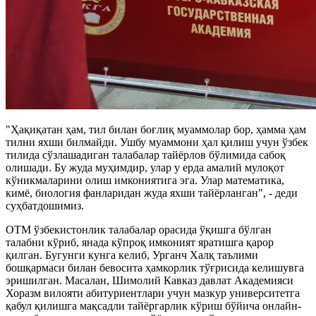
"Ҳақиқатан ҳам, тил билан боғлиқ муаммолар бор, ҳамма ҳам
тилни яхши билмайди. Ушбу муаммони ҳал қилиш учун ўзбек
тилида сўзлашадиган талабалар тайёрлов бўлимида сабоқ
олишади. Бу жуда муҳимдир, улар у ерда амалий мулоқот
кўникмаларини олиш имкониятига эга. Улар математика,
кимё, биология фанларидан жуда яхши тайёрланган", - деди
суҳбатдошимиз.
ОТМ ўзбекистонлик талабалар орасида ўқишга бўлган
талабни кўриб, янада кўпроқ имконият яратишга қарор
қилган. Бугунги кунга келиб, Урганч Халқ таълими
бошқармаси билан бевосита ҳамкорлик тўғрисида келишувга
эришилган. Масалан, Шимолий Кавказ давлат Академияси
Хоразм вилояти абитуриентлари учун мазкур университетга
қабул қилишга мақсадли тайёргарлик кўриш бўйича онлайн-