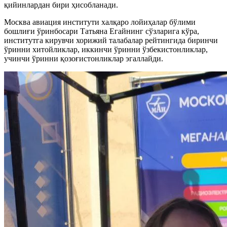
қийинлардан бири ҳисобланади.
Москва авиация институти халқаро лойиҳалар бўлими
бошлиғи ўринбосари Татьяна Егайнинг сўзларига кўра,
институтга кирувчи хорижий талабалар рейтингида биринчи
ўринни хитойликлар, иккинчи ўринни ўзбекистонликлар,
учинчи ўринни қозоғистонликлар эгаллайди.