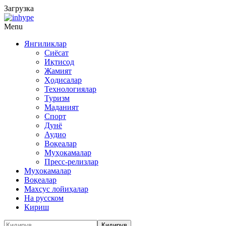
Загрузка
Menu
Янгиликлар
Сиёсат
Иқтисод
Жамият
Ҳодисалар
Технологиялар
Туризм
Маданият
Спорт
Дунё
Аудио
Воқеалар
Муҳокамалар
Пресс-релизлар
Муҳокамалар
Воқеалар
Махсус лойиҳалар
На русском
Кириш