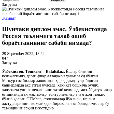
Загрузка
Жамият
Шунчаки диплом эмас. Ўзбекистонда
Россия таълимига талаб ошиб
бораётганининг сабаби нимада?
29 September 2022, 13:52
847
Загрузка
Ўзбекистон, Тошкент – Batafsil.uz.
Ёшлар бизнинг
келажагимиз, деган фикр аллақачон ҳаммага ёд бўлган.
Мазкур ғоя йиллар давомида ҳар қадамда учрайдиган
баннерларда акс этган бўлсада, ҳақиқат бошқача бўлиб,
ҳанузгача унинг меваларини татиб келмоқдамиз. Ўқитувчилар
етишмайдиган мактаблар, абитуриентлар учун жой танқис
бўлиб қолган ОТМлар, ётоқхоналар йўқлиги, таълим
дастурларининг воқеликдан йироқлиги ва бошқа омиллар бу
таъкиднинг ёрқин исботидир.