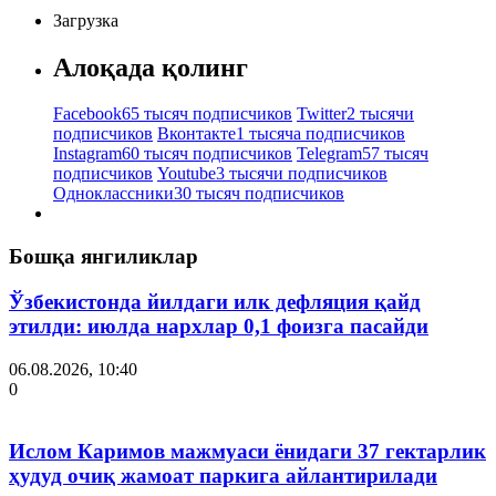
Загрузка
Алоқада қолинг
Facebook
65 тысяч подписчиков
Twitter
2 тысячи
подписчиков
Вконтакте
1 тысяча подписчиков
Instagram
60 тысяч подписчиков
Telegram
57 тысяч
подписчиков
Youtube
3 тысячи подписчиков
Одноклассники
30 тысяч подписчиков
Бошқа янгиликлар
Ўзбекистонда йилдаги илк дефляция қайд
этилди: июлда нархлар 0,1 фоизга пасайди
06.08.2026, 10:40
0
Ислом Каримов мажмуаси ёнидаги 37 гектарлик
ҳудуд очиқ жамоат паркига айлантирилади