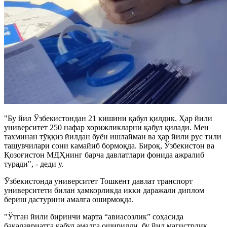
"Бу йил Ўзбекистондан 21 кишини қабул қилдик. Ҳар йили
университет 250 нафар хорижликларни қабул қилади. Мен
тахминан тўққиз йилдан буён ишлайман ва ҳар йили рус тили
ташувчилари сони камайиб бормоқда. Бироқ, Ўзбекистон ва
Қозоғистон МДҲнинг барча давлатлари фонида ажралиб
туради", - деди у.
Ўзбекистонда университет Тошкент давлат транспорт
университети билан ҳамкорликда икки даражали диплом
бериш дастурини амалга оширмоқда.
"Ўтган йили биринчи марта “авиасозлик” соҳасида
бакалавриатга қабул амалга оширилди, бу йил магистрлик