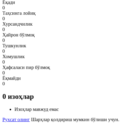
Ёқади
0
Таҳсинга лойиқ
0
Хурсандчилик
0
Ҳайрон бўлмоқ
0
Тушкунлик
0
Хомушлик
0
Ҳафсаласи пир бўлмоқ
0
Ёқмайди
0
0
изоҳлар
Изоҳлар мавжуд емас
Рухсат олинг
Шарҳлар қолдириш мумкин бўлиши учун.