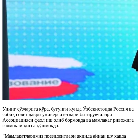
Унинг сўзларига кўра, бугунги кунда Ўзбекистонда Россия ва
собиқ совет даври университетлари битирувчилари
Ассоциацияси фаол иш олиб бормоқда ва мамлакат ривожига
салмоқли ҳисса қўшмоқда.
“Мамлакатларимиз президентлари яқинда айнан шу ҳақда