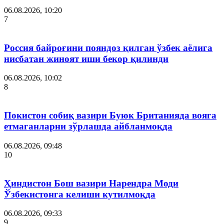
06.08.2026, 10:20
7
Россия байроғини пояндоз қилган ўзбек аёлига
нисбатан жиноят иши бекор қилинди
06.08.2026, 10:02
8
Покистон собиқ вазири Буюк Британияда вояга
етмаганларни зўрлашда айбланмоқда
06.08.2026, 09:48
10
Ҳиндистон Бош вазири Нарендра Моди
Ўзбекистонга келиши кутилмоқда
06.08.2026, 09:33
9