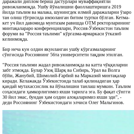
даражали диплом бериш дастурлари муваффақиятли
ривожланмоқда. Ушбу йўналишни фаоллаштиришга 2019
йилда таълим ва малака, шунингдек илмий даражаларни ўзаро
тан олиш тўғрисида имзоланган битим туртки бўлган. Кетма-
кет уч йил давомида мунтазам равишда ОТМ ректорларининг
минтақалараро конференциялари, Россия-Ўзбекистон таълим
форуми ва "Россия таълими" кўргазма-ярмаркаси ўтказиб
келинмоқда.
Бир неча кун олдин якунланган ушбу кўргазмаларнинг
сўнгисида Россиянинг 56та университети тақдим этилган.
"Россия таълими жадал ривожланмоқда ва катта чўққиларни
забт этмоқда. Булар Узоқ Шарқ ва Сибирь, Урал ва Волга
бўйи, Жанубий, Шимолий-Ғарбий ва Марказий минтақалар
киради. Келажакда Ўзбекистонда талаб қилинадиган ҳар
қандай мутахассислик ва йўналишни танлаш мумкин. Таълим
соҳасидаги ҳамкорлигимиз яхши тарихга эга. Бу фақат сўнгги
30 йил эмас, бундан ҳам олдин алоқаларимиз яхши эди”, -
деди Россиянинг Ўзбекистондаги элчиси Олег Мальгинов.