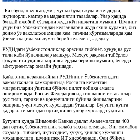
"Биз бундан хурсандмиз, чунки булар жуда истеъдодли,
иқтидорли, камтар ва маданиятли талабалар. Улар ҳақида
бундай ижобий сўзларни жуда кўп ишлатиш мумкин. Шунинг
учун биз Ўзбекистондан келганларни жуда яхши кўрамиз, биз
доимо ўз ваколатхонамизда ҳам, таълим кўргазмаларида ҳам
ўзимиз ҳақида маълумот бериб келамиз", - деди у.
РУДНдаги ўзбекистонликлар орасида тиббиёт, ҳуқуқ ва рус
тили каби йўналишлар машҳур. Махсус рақамли тайёрлов
факультети ўқишга киришга ёрдам бериши мумкин, бу ерда
абитуриентлар онлайн ўқишади.
Қайд этиш керакки,айнан РУДНнинг Ўзбекистондаги
ваколатхонаси ҳамкорлигида Россияга кетаётган
мигрантларни ўқитиш бўйича пилот лойиҳа амалга
оширилмоқда. Россия Федерациясида ишлашни истаганлар
рус тили, тарихи ва қонунчилиги бўйича билимларини
ошириш учун махсус курслардан ўтадилар. Бугунги кунга
қадар олти мингдан ортиқ киши ушбу курсларда ўқиган.
Бугунги кунда Шимолий Кавказ давлат Академиясида 400
дан ортиқ ўзбекистонлик талаба таҳсил олмоқда. Энг оммабоп
соҳалар - тиббиёт, иқтисодиёт, ҳуқуқ, қишлоқ хўжалиги
муҳандислиги, шунингдек ИТ ҳисобланади. Фан бўйича