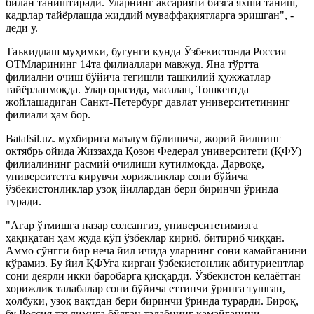
билан таништиради. Уларнинг аксарияти бизга яхши таниш,
кадрлар тайёрлашда жиддий муваффақиятларга эришган", -
деди у.
Таъкидлаш муҳимки, бугунги кунда Ўзбекистонда Россия
ОТМларининг 14та филиаллари мавжуд. Яна тўртта
филиални очиш бўйича тегишли ташкилий ҳужжатлар
тайёрланмоқда. Улар орасида, масалан, Тошкентда
жойлашадиган Санкт-Петербург давлат университетининг
филиали ҳам бор.
Batafsil.uz. мухбирига маълум бўлишича, жорий йилнинг
октябрь ойида Жиззахда Қозон Федерал университети (ҚФУ)
филиалининг расмий очилиши кутилмоқда. Дарвоқе,
университетга кирувчи хорижликлар сони бўйича
ўзбекистонликлар узоқ йиллардан бери биринчи ўринда
туради.
"Агар ўтмишга назар солсангиз, университетимизга
ҳақиқатан ҳам жуда кўп ўзбеклар кириб, битириб чиққан.
Аммо сўнгги бир неча йил ичида уларнинг сони камайганини
кўрамиз. Бу йил ҚФУга кирган ўзбекистонлик абитуриентлар
сони деярли икки баробарга қисқарди. Ўзбекистон келаётган
хорижлик талабалар сони бўйича еттинчи ўринга тушган,
ҳолбуки, узоқ вақтдан бери биринчи ўринда турарди. Бироқ,
бу Россия таълимига бўлган талабнинг камайганини