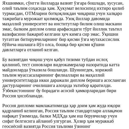
Яхшиямки, сўнгги йилларда вазият ўзгара бошлади, хусусан,
олий таълим соҳасида ҳам. Ҳукумат велосипед ихтиро қилиб
турмасдан, ОТМларни ботқоқликдан чиқариш учун халқаро
тажрибага мурожаат қилмоқда. Узоқ йиллар давомида
маҳаллий университет ва институтлар билим олиш маскани
эмас, балким диплом олиш арафасидаги тўрт йиллик таътил
вазифасини бажариб келгани ҳеч кимга сир эмас. Ўқишни
тугатган битирувчиларнинг бир қисми ўзга мутахассислик
бўйича ишлашга йўл олса, бошқа бир қисми қўшни
давлатларга отланиб келган.
Бу вазиятдан чиқиш учун қабул тизими тубдан ислоҳ
қилиниб, тест синовлари видеокамералар назоратида катта
майдонларда ўтказила бошланди. Шунингдек, хорижий
таълим муассасаларининг филиаллари ва маҳаллий
университетларда икки даражали диплом беришга асосланган
дастурларнинг очилишига алоҳида эътибор қаратилди.
Ўзбекистоннинг бу борадаги асосий ҳамкорларидан бири
Россия ҳисобланади.
Россия дипломи мамлакатимизда ҳар доим ҳам жуда юқори
қадрланиб келинган, Россия таълим стандартлари аллақачон
нафақат ўзимизда, балки МДҲда ҳам иш берувчилар учун
сифат белгисига айланиб улгурган. Ҳозир ҳам мураккаб
геосиёсий вазиятда Россия таълими ўзининг