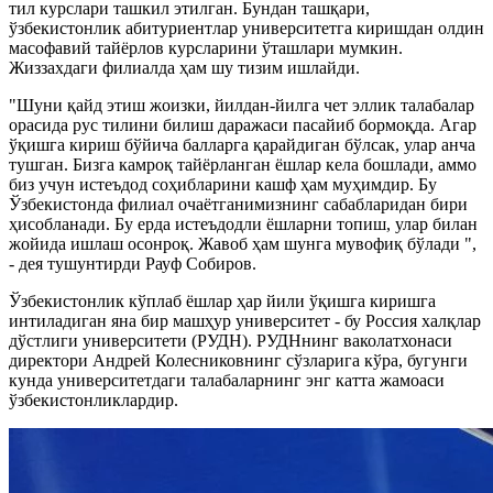
тил курслари ташкил этилган. Бундан ташқари,
ўзбекистонлик абитуриентлар университетга киришдан олдин
масофавий тайёрлов курсларини ўташлари мумкин.
Жиззахдаги филиалда ҳам шу тизим ишлайди.
"Шуни қайд этиш жоизки, йилдан-йилга чет эллик талабалар
орасида рус тилини билиш даражаси пасайиб бормоқда. Агар
ўқишга кириш бўйича балларга қарайдиган бўлсак, улар анча
тушган. Бизга камроқ тайёрланган ёшлар кела бошлади, аммо
биз учун истеъдод соҳибларини кашф ҳам муҳимдир. Бу
Ўзбекистонда филиал очаётганимизнинг сабабларидан бири
ҳисобланади. Бу ерда истеъдодли ёшларни топиш, улар билан
жойида ишлаш осонроқ. Жавоб ҳам шунга мувофиқ бўлади ",
- дея тушунтирди Рауф Собиров.
Ўзбекистонлик кўплаб ёшлар ҳар йили ўқишга киришга
интиладиган яна бир машҳур университет - бу Россия халқлар
дўстлиги университети (РУДН). РУДНнинг ваколатхонаси
директори Андрей Колесниковнинг сўзларига кўра, бугунги
кунда университетдаги талабаларнинг энг катта жамоаси
ўзбекистонликлардир.