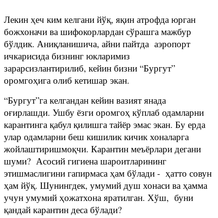
Лекин ҳеч ким келгани йўқ, яқин атрофда юрган
божхоначи ва шифокорлардан сўрашга мажбур
бўлдик. Аниқланишича, айни пайтда аэропорт
ичкарисида бизнинг юкларимиз
зарарсизлантирилиб, кейин бизни “Бургут”
оромгоҳига олиб кетишар экан.
“Бургут”га келгандан кейин вазият янада
оғирлашди. Ушбу ёзги оромгоҳ кўплаб одамларни
карантинга қабул қилишга тайёр эмас экан. Бу ерда
улар одамларни беш кишилик кичик хоналарга
жойлаштиришмоқчи. Карантин меъёрлари дегани
шуми? Асосий гигиена шароитларининг
этишмаслигини гапирмаса ҳам бўлади - ҳатто совун
ҳам йўқ. Шунингдек, умумий душ хонаси ва ҳамма
учун умумий ҳожатхона яратилган. Хўш, буни
қандай карантин деса бўлади?