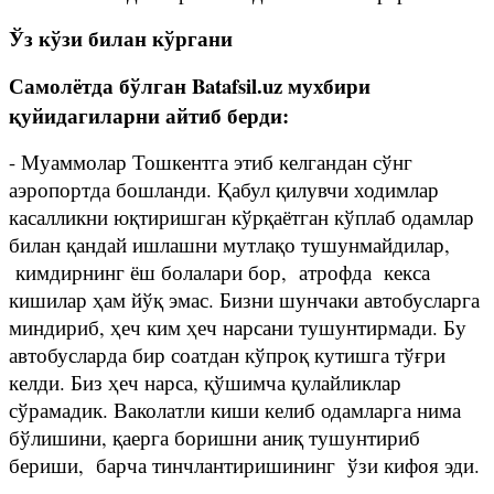
Ўз кўзи билан кўргани
Самолётда бўлган Batafsil.uz мухбири
қуйидагиларни айтиб берди:
- Муаммолар Тошкентга этиб келгандан сўнг
аэропортда бошланди. Қабул қилувчи ходимлар
касалликни юқтиришган кўрқаётган кўплаб одамлар
билан қандай ишлашни мутлақо тушунмайдилар,
кимдирнинг ёш болалари бор, атрофда кекса
кишилар ҳам йўқ эмас. Бизни шунчаки автобусларга
миндириб, ҳеч ким ҳеч нарсани тушунтирмади. Бу
автобусларда бир соатдан кўпроқ кутишга тўғри
келди. Биз ҳеч нарса, қўшимча қулайликлар
сўрамадик. Ваколатли киши келиб одамларга нима
бўлишини, қаерга боришни аниқ тушунтириб
бериши, барча тинчлантиришининг ўзи кифоя эди.