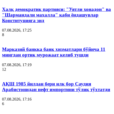
Халқ демократик партияси: "Уятли хонадон" ва
"Шармандали маҳалла" каби ёндашувлар
Конституцияга зид
07.08.2026, 17:25
8
Марказий банкка банк хизматлари бўйича 11
мингдан ортиқ мурожаат келиб тушди
07.08.2026, 17:19
12
АҚШ 1985 йилдан бери илк бор Саудия
Арабистонидан нефт импортини тўлиқ тўхтатди
07.08.2026, 17:16
6