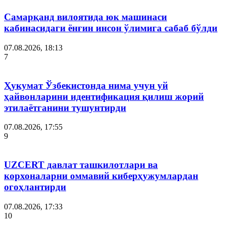
Самарқанд вилоятида юк машинаси
кабинасидаги ёнғин инсон ўлимига сабаб бўлди
07.08.2026, 18:13
7
Ҳукумат Ўзбекистонда нима учун уй
ҳайвонларини идентификация қилиш жорий
этилаётганини тушунтирди
07.08.2026, 17:55
9
UZCERT давлат ташкилотлари ва
корхоналарни оммавий киберҳужумлардан
огоҳлантирди
07.08.2026, 17:33
10