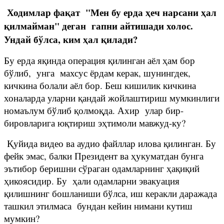
Ходимлар фақат "Мен бу ерда ҳеч нарсани ҳал
қилмайман" деган гапни айтишади холос.
Ундай бўлса, ким ҳал қилади?
Бу ерда яқинда операция қилинган аёл ҳам бор
бўлиб, унга махсус ёрдам керак, шунингдек,
кичкина болали аёл бор. Беш кишилик кичкина
хоналарда уларни қандай жойлаштириш мумкинлиги
номаълум бўлиб қолмоқда. Ахир улар бир-
бировларига юқтириш эҳтимоли мавжуд-ку?
Қуйида видео ва аудио файллар илова қилинган. Бу
фейк эмас, балки Президент ва ҳукуматдан бунга
эътибор беришни сўраган одамларнинг ҳақиқий
ҳикоясидир. Бу ҳали одамларни эвакуация
қилишнинг бошланиши бўлса, иш керакли даражада
ташкил этилмаса бундан кейин нимани кутиш
мумкин?