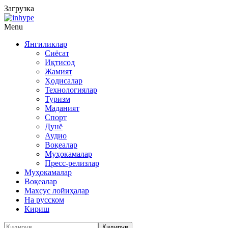
Загрузка
Menu
Янгиликлар
Сиёсат
Иқтисод
Жамият
Ҳодисалар
Технологиялар
Туризм
Маданият
Спорт
Дунё
Аудио
Воқеалар
Муҳокамалар
Пресс-релизлар
Муҳокамалар
Воқеалар
Махсус лойиҳалар
На русском
Кириш