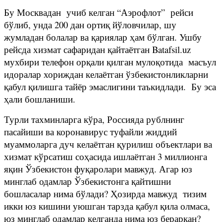
Бу Москвадан учиб келган “Аэрофлот” рейси
бўлиб, унда 200 дан ортиқ йўловчилар, шу
жумладан болалар ва қариялар ҳам бўлган. Ушбу
рейсда хизмат сафаридан қайтаётган Batafsil.uz
мухбири телефон орқали қилган мулоқотида масъул
идоралар хориждан келаётган ўзбекистонликларни
қабул қилишга тайёр эмаслигини таъкидлади. Бу эса
ҳали бошланиши.
Турли тахминларга кўра, Россияда рублнинг
пасайиши ва коронавирус туфайли жиддий
муаммоларга дуч келаётган қурилиш объектлари ва
хизмат кўрсатиш соҳасида ишлаётган 3 миллионга
яқин Ўзбекистон фуқаролари мавжуд. Агар юз
минглаб одамлар Ўзбекистонга қайтишни
бошласалар нима бўлади? Ҳозирда мавжуд тизим
икки юз кишини уюшган тарзда қабул қила олмаса,
юз минглаб одамлар келганда нима юз бераркан?