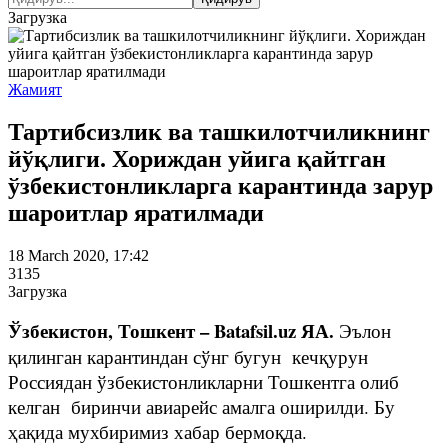
Загрузка
Жамият
Тартибсизлик ва ташкилотчиликнинг
йўқлиги. Хориждан уйига қайтган
ўзбекистонликларга карантинда зарур
шароитлар яратилмади
18 March 2020, 17:42
3135
Загрузка
Ўзбекистон, Тошкент – Batafsil.uz ЯА.
Эълон
қилинган карантиндан сўнг бугун кечқурун
Россиядан ўзбекистонликларни Тошкентга олиб
келган биринчи авиарейс амалга оширилди. Бу
ҳақида мухбиримиз хабар бермоқда.