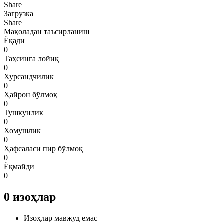
Share
Загрузка
Share
Мақоладан таъсирланиш
Ёқади
0
Таҳсинга лойиқ
0
Хурсандчилик
0
Ҳайрон бўлмоқ
0
Тушкунлик
0
Хомушлик
0
Ҳафсаласи пир бўлмоқ
0
Ёқмайди
0
0
изоҳлар
Изоҳлар мавжуд емас