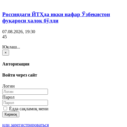
Россиядаги ЙТҲда икки нафар Ўзбекистон
фуқароси ҳалок бўлди
07.08.2026, 19:30
45
Юклаш...
×
Авторизация
Войти через сайт
Логин
Парол
Ёдда сақламоқ мени
или зарегистрироваться