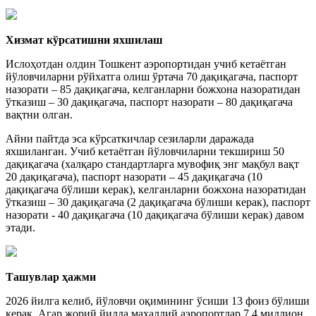
Хизмат кўрсатишни яхшилаш
Ислоҳотдан олдин Тошкент аэропортидан учиб кетаётган
йўловчиларни рўйхатга олиш ўртача 70 дақиқагача, паспорт
назорати – 85 дақиқагача, келганларни божхона назоратидан
ўтказиш – 30 дақиқагача, паспорт назорати – 80 дақиқагача
вақтни олган.
Айни пайтда эса кўрсаткичлар сезиларли даражада
яхшиланган. Учиб кетаётган йўловчиларни текшириш 50
дақиқагача (халқаро стандартларга мувофиқ энг мақбул вақт
20 дақиқагача), паспорт назорати – 45 дақиқагача (10
дақиқагача бўлиши керак), келганларни божхона назоратидан
ўтказиш – 30 дақиқагача (2 дақиқагача бўлиши керак), паспорт
назорати - 40 дақиқагача (10 дақиқагача бўлиши керак) давом
этади.
Ташувлар ҳажми
2026 йилга келиб, йўловчи оқимининг ўсиши 13 фоиз бўлиши
керак. Агар жорий йилда маҳаллий аэропортлар 7,4 миллион