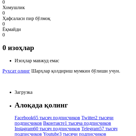
0
Хомушлик
0
Ҳафсаласи пир бўлмоқ
0
Ёқмайди
0
0
изоҳлар
Изоҳлар мавжуд емас
Рухсат олинг
Шарҳлар қолдириш мумкин бўлиши учун.
Загрузка
Алоқада қолинг
Facebook
65 тысяч подписчиков
Twitter
2 тысячи
подписчиков
Вконтакте
1 тысяча подписчиков
Instagram
60 тысяч подписчиков
Telegram
57 тысяч
подписчиков
Youtube
3 тысячи подписчиков