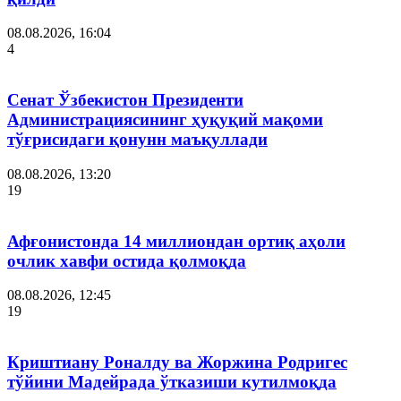
08.08.2026, 16:04
4
Сенат Ўзбекистон Президенти
Администрациясининг ҳуқуқий мақоми
тўғрисидаги қонунн маъқуллади
08.08.2026, 13:20
19
Афғонистонда 14 миллиондан ортиқ аҳоли
очлик хавфи остида қолмоқда
08.08.2026, 12:45
19
Криштиану Роналду ва Жоржина Родригес
тўйини Мадейрада ўтказиши кутилмоқда