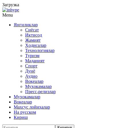
Загрузка
Menu
Янгиликлар
Сиёсат
Иқтисод
Жамият
Ҳодисалар
Технологиялар
Туризм
Маданият
Спорт
Дунё
Аудио
Воқеалар
Муҳокамалар
Пресс-релизлар
Муҳокамалар
Воқеалар
Махсус лойиҳалар
На русском
Кириш