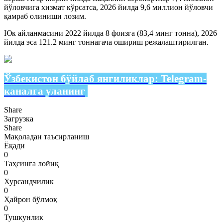
йўловчига хизмат кўрсатса, 2026 йилда 9,6 миллион йўловчи
қамраб олиниши лозим.
Юк айланмасини 2022 йилда 8 фоизга (83,4 минг тонна), 2026
йилда эса 121.2 минг тоннагача ошириш режалаштирилган.
Ўзбекистон бўйлаб янгиликлар:
Telegram-
каналга уланинг
Share
Загрузка
Share
Мақоладан таъсирланиш
Ёқади
0
Таҳсинга лойиқ
0
Хурсандчилик
0
Ҳайрон бўлмоқ
0
Тушкунлик