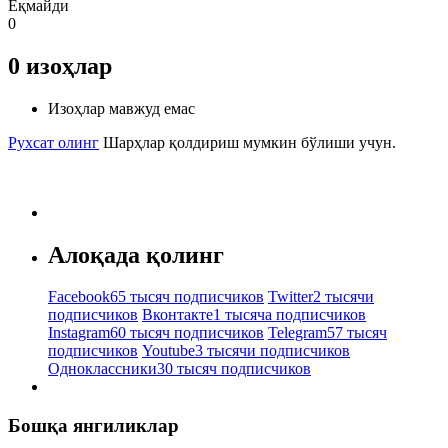
Ёқмайди
0
0
изоҳлар
Изоҳлар мавжуд емас
Рухсат олинг
Шарҳлар қолдириш мумкин бўлиши учун.
Алоқада қолинг
Facebook
65 тысяч подписчиков
Twitter
2 тысячи
подписчиков
Вконтакте
1 тысяча подписчиков
Instagram
60 тысяч подписчиков
Telegram
57 тысяч
подписчиков
Youtube
3 тысячи подписчиков
Одноклассники
30 тысяч подписчиков
Бошқа янгиликлар