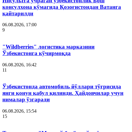
Инсультга учраган ўзбекистонлик Бош
консулхона кўмагида Қозоғистондан Ватанга
қайтарилди
06.08.2026, 17:00
9
"Wildberries" логистика марказини
Ўзбекистонга кўчирмоқда
06.08.2026, 16:42
11
Ўзбекистонда автомобиль йўллари тўғрисида
янги қонун қабул қилинди. Ҳайдовчилар учун
нималар ўзгаради
06.08.2026, 15:54
15