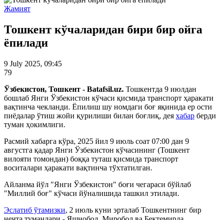
Жамият
Тошкент кўчаларидан бири бир ойга
ёпилади
9 July 2025, 09:45
79
Ўзбекистон, Тошкент - Batafsil.uz.
Тошкентда 9 июлдан
бошлаб Янги Ўзбекистон кўчаси қисмида транспорт ҳаракати
вақтинча чекланди. Ёпилиш шу номдаги боғ яқинида ер ости
пиёдалар ўтиш жойи қурилиши билан боғлиқ, дея
хабар
берди
туман ҳокимлиги.
Расмий хабарга кўра, 2025 йил 9 июль соат 07:00 дан 9
августга қадар Янги Ўзбекистон кўчасининг (Тошкент
вилояти томондан) боққа туташ қисмида транспорт
воситалари ҳаракати вақтинча тўхтатилган.
Айланма йўл "Янги Ўзбекистон" боғи чегараси бўйлаб
"Миллий боғ" кўчаси йўналишида ташкил этилади.
Эслатиб ўтамизки
, 2 июль куни эрталаб Тошкентнинг бир
нечта туманлари - Яшнобод, Миробод ва Бектемирда