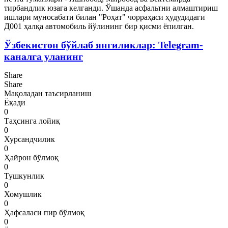
тирбандлик юзага келганди. Ўшанда асфальтни алмаштириш
ишлари муносабати билан "Роҳат" чорраҳаси ҳудудидаги
Д001 ҳалқа автомобиль йўлининг бир қисми ёпилган.
Ўзбекистон бўйлаб янгиликлар: Telegram-
каналга уланинг
Share
Share
Мақоладан таъсирланиш
Ёқади
0
Таҳсинга лойиқ
0
Хурсандчилик
0
Ҳайрон бўлмоқ
0
Тушкунлик
0
Хомушлик
0
Ҳафсаласи пир бўлмоқ
0