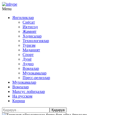
Menu
Янгиликлар
Сиёсат
Иқтисод
Жамият
Ҳодисалар
Технологиялар
Туризм
Маданият
Спорт
Дунё
Аудио
Воқеалар
Муҳокамалар
Пресс-релизлар
Муҳокамалар
Воқеалар
Махсус лойиҳалар
На русском
Кириш