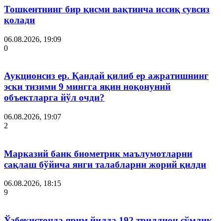
Тошкентнинг бир қисми вақтинча иссиқ сувсиз
қолади
06.08.2026, 19:09
0
Аукционсиз ер. Қандай қилиб ер ажратишнинг
эски тизими 9 мингга яқин ноқонуний
объектларга йўл очди?
06.08.2026, 19:07
2
Марказий банк биометрик маълумотларни
сақлаш бўйича янги талабларни жорий қилди
06.08.2026, 18:15
9
Ўзбекистонда ярим йилда 192 триллион сўмлик