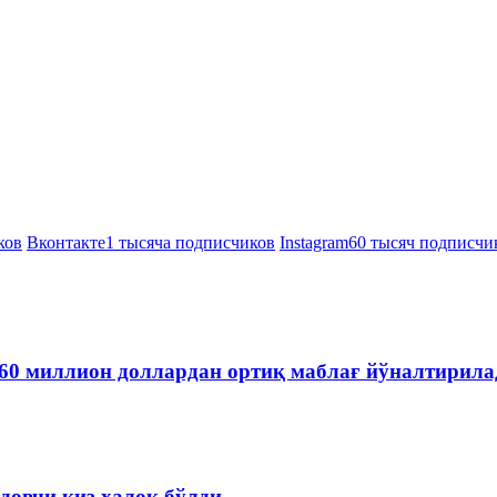
ков
Вконтакте
1 тысяча подписчиков
Instagram
60 тысяч подписчи
60 миллион доллардан ортиқ маблағ йўналтирила
довчи қиз ҳалок бўлди