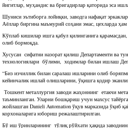
йигитлар, муҳандис ва бригадирлар қаторида эса иш
Шуниси эътиборга лойиқки, заводга нафақат эркаклар
Аёллар биргина маъмурий соҳани эмас, цехларда ҳа
Кўплаб кишилар ишга қабул қилинганига қарамасдан
олиб бормоқда.
Хусусан сифатни назорат қилиш Департаменти ва тун
технологиялари бўлими, ходимлар билан ишлаш Депа
“Биз изчиллик билан саралаш ишларини олиб боряпми
кейинчалик ишлай олишларини, ўқишга қодир эканлик
Тошкент металлургия заводи жаҳоннинг етакчи мета
таъминланган. Уларни бошқариш учун махсус тайёрг
жойлашган Danieli Automation ўқув марказида ўқиб 
корхоналарига юбориш режалаштирилган.
Бў иш ўринларининг тўлиқ рўйхати ҳақида заводни