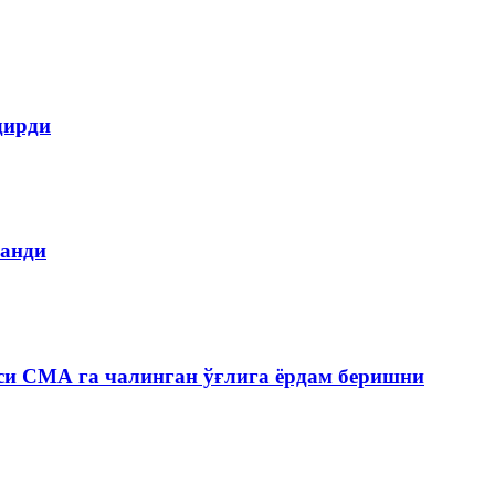
дирди
ланди
си СМА га чалинган ўғлига ёрдам беришни