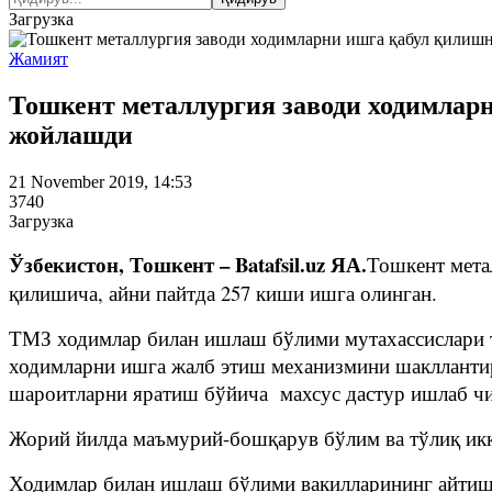
Загрузка
Жамият
Тошкент металлургия заводи ходимларн
жойлашди
21 November 2019, 14:53
3740
Загрузка
Ўзбекистон, Тошкент – Batafsil.uz ЯА.
Тошкент мета
қилишича, айни пайтда 257 киши ишга олинган.
ТМЗ ходимлар билан ишлаш бўлими мутахассислари т
ходимларни ишга жалб этиш механизмини шаклланти
шароитларни яратиш бўйича махсус дастур ишлаб ч
Жорий йилда маъмурий-бошқарув бўлим ва тўлиқ икк
Ходимлар билан ишлаш бўлими вакилларининг айтиши