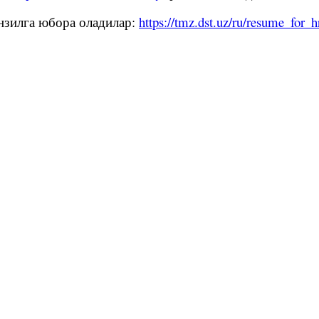
нзилга юбора оладилар:
https://tmz.dst.uz/ru/resume_for_h