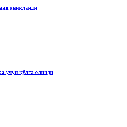
гани аниқланди
а учун қўлга олинди