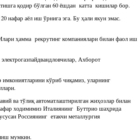
гатишга қодир бўлган 60 ёшдан катта кишилар бор.
0 нафар аёл иш ўрнига эга. Бу ҳали якун эмас.
ТМлари ҳамма рекрутинг компаниялари билан фаол иш
, электрогазпайдвандловчилар, Ахборот
р имкониятларини кўриб чиқамиз, уларнинг
ллари.
авий ва тўлиқ автоматлаштирилган жиҳозлар билан
8 нафар ходимимиз Италиянинг Буттрио шаҳрида
хусусан Россиянинг етакчи металлургия
лиш мумкин.