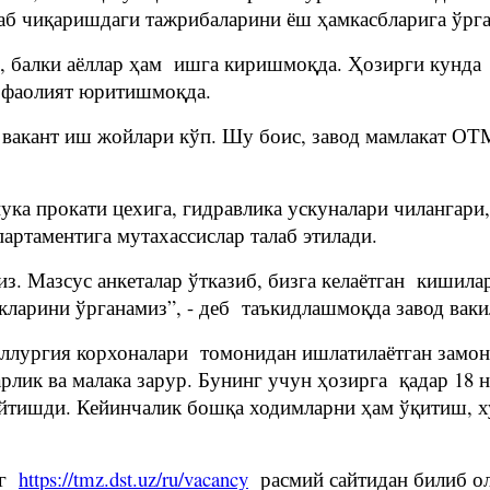
лаб чиқаришдаги тажрибаларини ёш ҳамкасбларига ўр
, балки аёллар ҳам ишга киришмоқда. Ҳозирги кунда 2
м фаолият юритишмоқда.
, вакант иш жойлари кўп. Шу боис, завод мамлакат О
ука прокати цехига, гидравлика ускуналари чилангари
ртаментига мутахассислар талаб этилади.
з. Мазсус анкеталар ўтказиб, бизга келаётган кишила
ларини ўрганамиз”, - деб таъкидлашмоқда завод ваки
ллургия корхоналари томонидан ишлатилаётган замон
арлик ва малака зарур. Бунинг учун ҳозирга қадар 1
қайтишди. Кейинчалик бошқа ходимларни ҳам ўқитиш, 
нг
https://tmz.dst.uz/ru/vacancy
расмий сайтидан билиб о