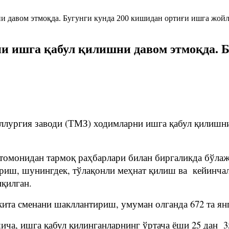
и ишга қабул қилишни давом этмоқда. Б
ллургия заводи (ТМЗ) ходимларни ишга қабул қилишни
омонидан тармоқ раҳбарлари билан биргаликда бўлажа
риш, шунингдек, тўлақонли меҳнат қилиш ва кейинч
иқилган.
ита сменани шакллантириш, умуман олганда 672 та я
ча, ишга қабул қилинганларнинг ўртача ёши 25 дан 3