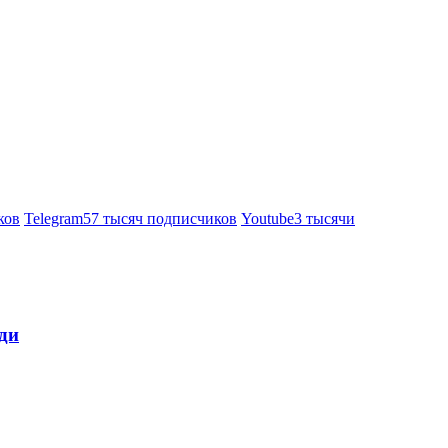
ков
Telegram
57 тысяч подписчиков
Youtube
3 тысячи
ди