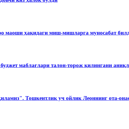
ро маоши ҳақидаги миш-мишларга муносабат бил
 буджет маблағлари талон-торож қилингани аниқ
қиламиз". Тошкентлик уч ойлик Леоннинг ота-она