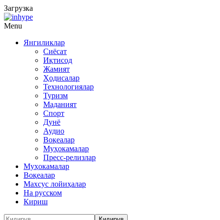
Загрузка
Menu
Янгиликлар
Сиёсат
Иқтисод
Жамият
Ҳодисалар
Технологиялар
Туризм
Маданият
Спорт
Дунё
Аудио
Воқеалар
Муҳокамалар
Пресс-релизлар
Муҳокамалар
Воқеалар
Махсус лойиҳалар
На русском
Кириш