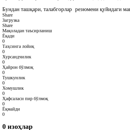
Бундан ташқари, талабгорлар резюмени қуйидаги ма
Share
Загрузка
Share
Мақоладан таъсирланиш
Ёқади
0
Таҳсинга лойиқ
0
Хурсандчилик
0
Ҳайрон бўлмоқ
0
Тушкунлик
0
Хомушлик
0
Ҳафсаласи пир бўлмоқ
0
Ёқмайди
0
0
изоҳлар