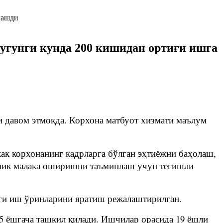
угунги кунда 200 кишидан ортиғи ишга
 давом этмоқда. Корхона матбуот хизмати маълум
к корхонанинг кадрларга бўлган эҳтиёжни баҳолаш,
алик малака оширишни таъминлаш учун тегишли
нги иш ўринларини яратиш режалаштирилган.
5 ёшгача ташкил қилади. Ишчилар орасида 19 ёшли