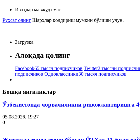
Изоҳлар мавжуд емас
Рухсат олинг
Шарҳлар қолдириш мумкин бўлиши учун.
Загрузка
Алоқада қолинг
Facebook
65 тысяч подписчиков
Twitter
2 тысячи подписчи
подписчиков
Одноклассники
30 тысяч подписчиков
Бошқа янгиликлар
Ўзбекистонда чорвачиликни ривожлантиришга 4
05.08.2026, 19:27
0
Жиззахда тунда содир бўлган ЙТҲда 21 ёшли ҳай