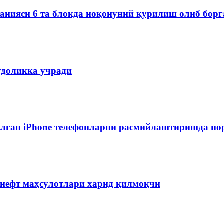
мпанияси 6 та блокда ноқонуний қурилиш олиб бор
удоликка учради
лган iPhone телефонларни расмийлаштиришда пор
 нефт маҳсулотлари харид қилмоқчи