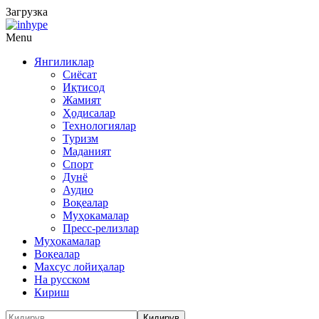
Загрузка
Menu
Янгиликлар
Сиёсат
Иқтисод
Жамият
Ҳодисалар
Технологиялар
Туризм
Маданият
Спорт
Дунё
Аудио
Воқеалар
Муҳокамалар
Пресс-релизлар
Муҳокамалар
Воқеалар
Махсус лойиҳалар
На русском
Кириш