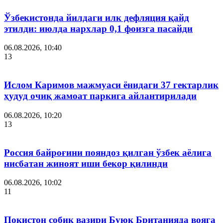
Ўзбекистонда йилдаги илк дефляция қайд
этилди: июлда нархлар 0,1 фоизга пасайди
06.08.2026, 10:40
13
Ислом Каримов мажмуаси ёнидаги 37 гектарлик
ҳудуд очиқ жамоат паркига айлантирилади
06.08.2026, 10:20
13
Россия байроғини пояндоз қилган ўзбек аёлига
нисбатан жиноят иши бекор қилинди
06.08.2026, 10:02
11
Покистон собиқ вазири Буюк Британияда вояга