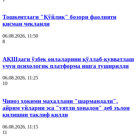
Тошкентдаги "Қўйлиқ" бозори фаолияти
қисман чекланди
06.08.2026, 11:50
8
АҚШдаги ўзбек оилаларини қўллаб-қувватлаш
учун психологик платформа ишга туширилди
06.08.2026, 11:25
10
Чиноз ҳокими маҳаллани "шармандали",
айрим уйларни эса "уятли хонадон" деб эълон
қилишни таклиф қилди
06.08.2026, 11:15
11