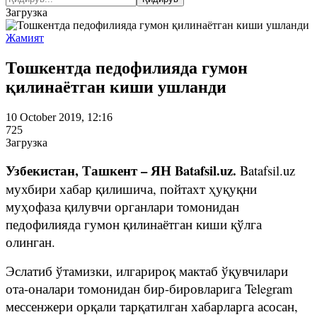
Загрузка
Жамият
Тошкентда педофилияда гумон
қилинаётган киши ушланди
10 October 2019, 12:16
725
Загрузка
Узбекистан, Ташкент – ЯН Batafsil.uz.
Batafsil.uz
мухбири хабар қилишича, пойтахт ҳуқуқни
муҳофаза қилувчи органлари томонидан
педофилияда гумон қилинаётган киши қўлга
олинган.
Эслатиб ўтамизки, илгарироқ мактаб ўқувчилари
ота-оналари томонидан бир-бировларига Telegram
мессенжери орқали тарқатилган хабарларга асосан,