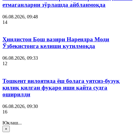
етмаганларни зўрлашда айбланмоқда
06.08.2026, 09:48
14
Ҳиндистон Бош вазири Нарендра Моди
Ўзбекистонга келиши кутилмоқда
06.08.2026, 09:33
12
Тошкент вилоятида ёш болага уятсиз-бузуқ
қилиқ қилган фуқаро иши қайта судга
оширилди
06.08.2026, 09:30
16
Юклаш...
×