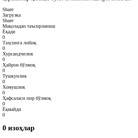
Share
Загрузка
Share
Мақоладан таъсирланиш
Ёқади
0
Таҳсинга лойиқ
0
Хурсандчилик
0
Ҳайрон бўлмоқ
0
Тушкунлик
0
Хомушлик
0
Ҳафсаласи пир бўлмоқ
0
Ёқмайди
0
0
изоҳлар