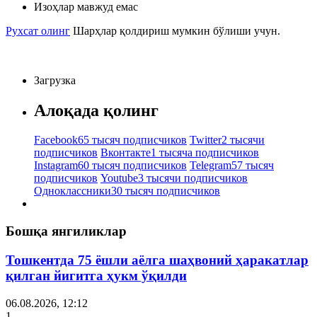
Изоҳлар мавжуд емас
Рухсат олинг
Шарҳлар қолдириш мумкин бўлиши учун.
Загрузка
Алоқада қолинг
Facebook
65 тысяч подписчиков
Twitter
2 тысячи
подписчиков
Вконтакте
1 тысяча подписчиков
Instagram
60 тысяч подписчиков
Telegram
57 тысяч
подписчиков
Youtube
3 тысячи подписчиков
Одноклассники
30 тысяч подписчиков
Бошқа янгиликлар
Тошкентда 75 ёшли аёлга шаҳвоний ҳаракатлар
қилган йигитга ҳукм ўқилди
06.08.2026, 12:12
1