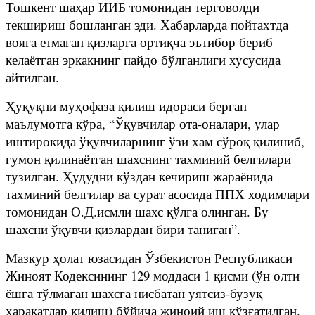
Тошкент шаҳар ИИБ томонидан терговолди
текшириш бошланган эди. Хабарларда пойтахтда
вояга етмаган қизларга ортиқча эътибор бериб
келаётган эркакнинг пайдо бўлганлиги хусусида
айтилган.
Ҳуқуқни муҳофаза қилиш идораси берган
маълумотга кўра, “Ўқувчилар ота-оналари, улар
иштирокида ўқувчиларнинг ўзи хам сўроқ қилиниб,
гумон қилинаётган шахснинг тахминий белгилари
тузилган. Ҳудудни кўздан кечириш жараёнида
тахминий белгилар ва сурат асосида ППХ ходимлари
томонидан О.Д.исмли шахс қўлга олинган. Бу
шахсни ўқувчи қизлардан бири таниган”.
Мазкур ҳолат юзасидан Ўзбекистон Республикаси
Жиноят Кодексининг 129 моддаси 1 қисми (ўн олти
ёшга тўлмаган шахсга нисбатан уятсиз-бузуқ
ҳаракатлар қилиш) бўйича жиноий иш қўзғатилган.