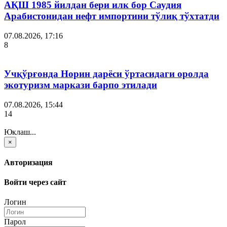
АҚШ 1985 йилдан бери илк бор Саудия
Арабистонидан нефт импортини тўлиқ тўхтатди
07.08.2026, 17:16
8
Учқўрғонда Норин дарёси ўртасидаги оролда
экотуризм маркази барпо этилади
07.08.2026, 15:44
14
Юклаш...
×
Авторизация
Войти через сайт
Логин
Парол