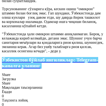
билан суҳбатлашдик.
Турсунованинг сўзларига кўра, кескин ошиш “омикрон”
штамми билан боғлиқ эмас. Гап шундаки, Ўзбекистонда дам
олиш кунлари узоқ давом этди, шу даврда йирик ташкилот
ва корхоналар ишламади. Одамлар ишга чиқиши биланоқ,
касалланиш кўпайиб кетди.
"Ўзбекистонда ҳали омикрон штамми аниқланмаган. Бироқ, у
келажакда кириб келмайди, дегани эмас. Шунинг учун барча
санитария меъёрлари ва қоидаларига риоя қилиш, шунингдек,
эмланиш керак. Агар биз ушбу талабларга риоя қилсак,
касаллик осонгина кечади", - деди у.
Ўзбекистон бўйлаб янгиликлар:
Telegram-
каналга уланинг
Share
Загрузка
Share
Мақоладан таъсирланиш
Ёқади
0
Таҳсинга лойиқ
0