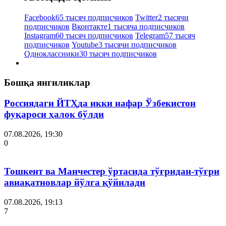
Facebook
65 тысяч подписчиков
Twitter
2 тысячи
подписчиков
Вконтакте
1 тысяча подписчиков
Instagram
60 тысяч подписчиков
Telegram
57 тысяч
подписчиков
Youtube
3 тысячи подписчиков
Одноклассники
30 тысяч подписчиков
Бошқа янгиликлар
Россиядаги ЙТҲда икки нафар Ўзбекистон
фуқароси ҳалок бўлди
07.08.2026, 19:30
0
Тошкент ва Манчестер ўртасида тўғридан-тўғри
авиақатновлар йўлга қўйилади
07.08.2026, 19:13
7