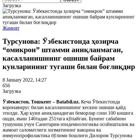
Загрузка
Жамият
Турсунова: Ўзбекистонда ҳозирча
“омикрон” штамми аниқланмаган,
касалланишнинг ошиши байрам
кунларининг тугаши билан боғлиқдир
8 January 2022, 14:27
656
Загрузка
Ўзбекистон, Тошкент – Batafsil.uz.
Кеча Ўбекистонда
коронавирус билан касалланишнинг кескин ошиши қайд
этилди. Ҳар куни аниқланадиган беморлар сони 100 кишига
ошди, яъни 146тадан 251тага кўпайган. Бунинг сабабини
тушуниш учун Санитария-эпидемиологиква осойишталик ва
жамоат саломатлиги хизматининг вакцина ва
иммунопрофилактика бўлими бошлиғи Дилором Турсунова