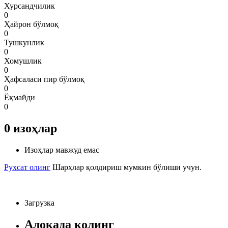
Хурсандчилик
0
Ҳайрон бўлмоқ
0
Тушкунлик
0
Хомушлик
0
Ҳафсаласи пир бўлмоқ
0
Ёқмайди
0
0
изоҳлар
Изоҳлар мавжуд емас
Рухсат олинг
Шарҳлар қолдириш мумкин бўлиши учун.
Загрузка
Алоқада қолинг