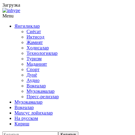
Загрузка
Menu
Янгиликлар
Сиёсат
Иқтисод
Жамият
Ҳодисалар
Технологиялар
Туризм
Маданият
Спорт
Дунё
Аудио
Воқеалар
Муҳокамалар
Пресс-релизлар
Муҳокамалар
Воқеалар
Махсус лойиҳалар
На русском
Кириш