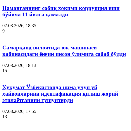
Наманганнинг собиқ ҳокими коррупция иши
бўйича 11 йилга қамалди
07.08.2026, 18:35
9
Самарқанд вилоятида юк машинаси
кабинасидаги ёнғин инсон ўлимига сабаб бўлди
07.08.2026, 18:13
15
Ҳукумат Ўзбекистонда нима учун уй
ҳайвонларини идентификация қилиш жорий
этилаётганини тушунтирди
07.08.2026, 17:55
13