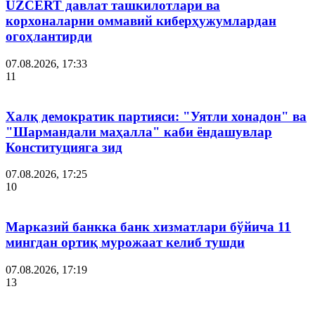
UZCERT давлат ташкилотлари ва
корхоналарни оммавий киберҳужумлардан
огоҳлантирди
07.08.2026, 17:33
11
Халқ демократик партияси: "Уятли хонадон" ва
"Шармандали маҳалла" каби ёндашувлар
Конституцияга зид
07.08.2026, 17:25
10
Марказий банкка банк хизматлари бўйича 11
мингдан ортиқ мурожаат келиб тушди
07.08.2026, 17:19
13