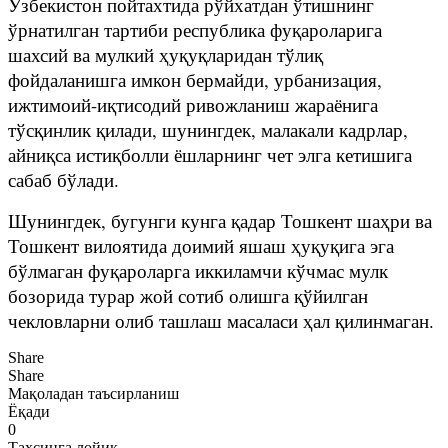
Ўзбекистон пойтахтида рўйхатдан ўтишнинг
ўрнатилган тартиби республика фуқароларига
шахсий ва мулкий ҳуқуқларидан тўлиқ
фойдаланишга имкон бермайди, урбанизация,
ижтимоий-иқтисодий ривожланиш жараёнига
тўсқинлик қилади, шунингдек, малакали кадрлар,
айниқса истиқболли ёшларнинг чет элга кетишига
сабаб бўлади.
Шунингдек, бугунги кунга қадар Тошкент шаҳри ва
Тошкент вилоятида доимий яшаш ҳуқуқига эга
бўлмаган фуқароларга иккиламчи кўчмас мулк
бозорида турар жой сотиб олишга қўйилган
чекловларни олиб ташлаш масаласи ҳал қилинмаган.
Share
Share
Мақоладан таъсирланиш
Ёқади
0
Таҳсинга лойиқ