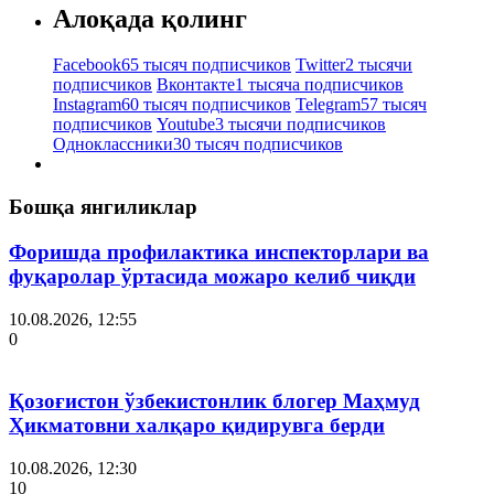
Алоқада қолинг
Facebook
65 тысяч подписчиков
Twitter
2 тысячи
подписчиков
Вконтакте
1 тысяча подписчиков
Instagram
60 тысяч подписчиков
Telegram
57 тысяч
подписчиков
Youtube
3 тысячи подписчиков
Одноклассники
30 тысяч подписчиков
Бошқа янгиликлар
Форишда профилактика инспекторлари ва
фуқаролар ўртасида можаро келиб чиқди
10.08.2026, 12:55
0
Қозоғистон ўзбекистонлик блогер Маҳмуд
Ҳикматовни халқаро қидирувга берди
10.08.2026, 12:30
10