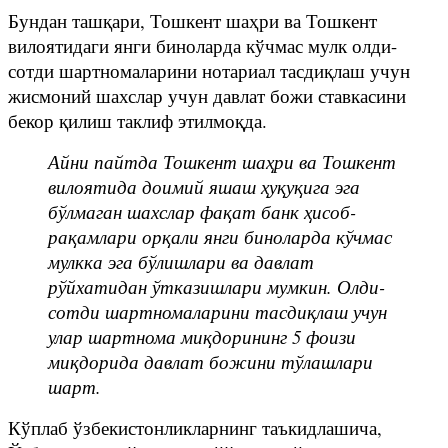
Бундан ташқари, Тошкент шаҳри ва Тошкент
вилоятидаги янги биноларда кўчмас мулк олди-
сотди шартномаларини нотариал тасдиқлаш учун
жисмоний шахслар учун давлат божи ставкасини
бекор қилиш таклиф этилмоқда.
Айни пайтда Тошкент шаҳри ва Тошкент
вилоятида доимий яшаш ҳуқуқига эга
бўлмаган шахслар фақат банк ҳисоб-
рақамлари орқали янги биноларда кўчмас
мулкка эга бўлишлари ва давлат
рўйхатидан ўтказишлари мумкин. Олди-
сотди шартномаларини тасдиқлаш учун
улар шартнома миқдорининг 5 фоизи
миқдорида давлат божини тўлашлари
шарт.
Кўплаб ўзбекистонликларнинг таъкидлашича,