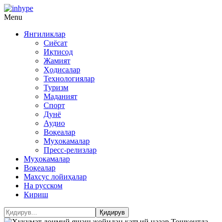
Menu
Янгиликлар
Сиёсат
Иқтисод
Жамият
Ҳодисалар
Технологиялар
Туризм
Маданият
Спорт
Дунё
Аудио
Воқеалар
Муҳокамалар
Пресс-релизлар
Муҳокамалар
Воқеалар
Махсус лойиҳалар
На русском
Кириш