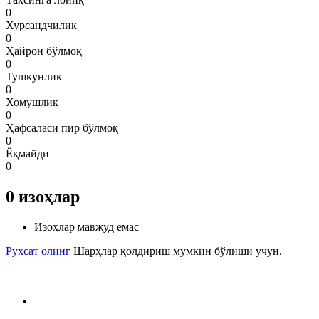
0
Хурсандчилик
0
Ҳайрон бўлмоқ
0
Тушкунлик
0
Хомушлик
0
Ҳафсаласи пир бўлмоқ
0
Ёқмайди
0
0
изоҳлар
Изоҳлар мавжуд емас
Рухсат олинг
Шарҳлар қолдириш мумкин бўлиши учун.