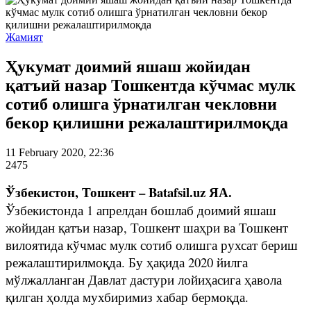
Жамият
Ҳукумат доимий яшаш жойидан
қатъий назар Тошкентда кўчмас мулк
сотиб олишга ўрнатилган чекловни
бекор қилишни режалаштирилмоқда
11 February 2020, 22:36
2475
Ўзбекистон, Тошкент – Batafsil.uz ЯА.
Ўзбекистонда 1 апрелдан бошлаб доимий яшаш
жойидан қатъи назар, Тошкент шаҳри ва Тошкент
вилоятида кўчмас мулк сотиб олишга рухсат бериш
режалаштирилмоқда. Бу ҳақида 2020 йилга
мўлжалланган Давлат дастури лойиҳасига ҳавола
қилган ҳолда мухбиримиз хабар бермоқда.