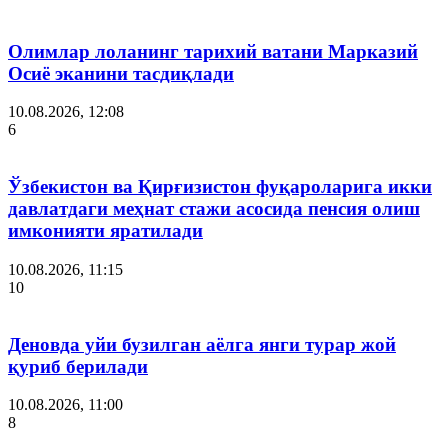
Олимлар лоланинг тарихий ватани Марказий
Осиё эканини тасдиқлади
10.08.2026, 12:08
6
Ўзбекистон ва Қирғизистон фуқароларига икки
давлатдаги меҳнат стажи асосида пенсия олиш
имконияти яратилади
10.08.2026, 11:15
10
Деновда уйи бузилган аёлга янги турар жой
қуриб берилади
10.08.2026, 11:00
8