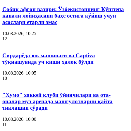
Собиқ афғон вазири: Ўзбекистоннинг Қўштепа
канали лойиҳасини баҳс остига қўйиш учун
асослари етарли эмас
10.08.2026, 10:25
12
Сирдарёда юк машинаси ва Captiva
тўқнашувида уч киши ҳалок бўлди
10.08.2026, 10:05
10
"Ҳумо" хоккей клуби ўйинчилари ва ота-
оналар муз аренада машғулотларни қайта
тиклашни сўради
10.08.2026, 10:00
11