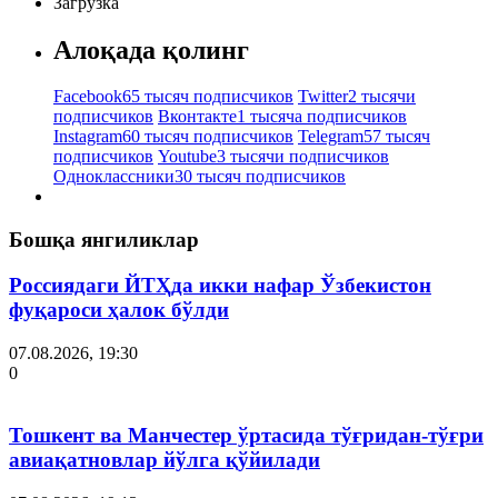
Загрузка
Алоқада қолинг
Facebook
65 тысяч подписчиков
Twitter
2 тысячи
подписчиков
Вконтакте
1 тысяча подписчиков
Instagram
60 тысяч подписчиков
Telegram
57 тысяч
подписчиков
Youtube
3 тысячи подписчиков
Одноклассники
30 тысяч подписчиков
Бошқа янгиликлар
Россиядаги ЙТҲда икки нафар Ўзбекистон
фуқароси ҳалок бўлди
07.08.2026, 19:30
0
Тошкент ва Манчестер ўртасида тўғридан-тўғри
авиақатновлар йўлга қўйилади