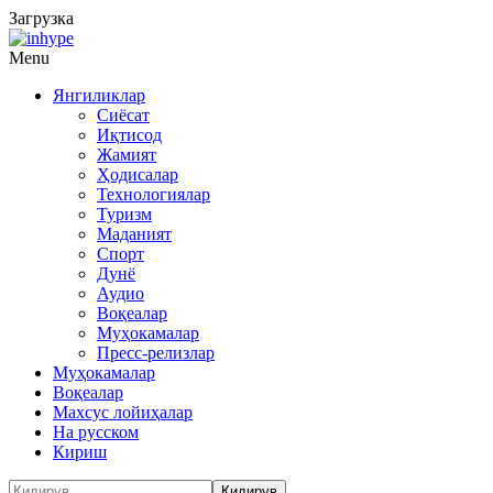
Загрузка
Menu
Янгиликлар
Сиёсат
Иқтисод
Жамият
Ҳодисалар
Технологиялар
Туризм
Маданият
Спорт
Дунё
Аудио
Воқеалар
Муҳокамалар
Пресс-релизлар
Муҳокамалар
Воқеалар
Махсус лойиҳалар
На русском
Кириш