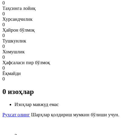
0
Таҳсинга лойиқ
0
Хурсандчилик
0
Ҳайрон бўлмоқ
0
Тушкунлик
0
Хомушлик
0
Ҳафсаласи пир бўлмоқ
0
Ёқмайди
0
0
изоҳлар
Изоҳлар мавжуд емас
Рухсат олинг
Шарҳлар қолдириш мумкин бўлиши учун.