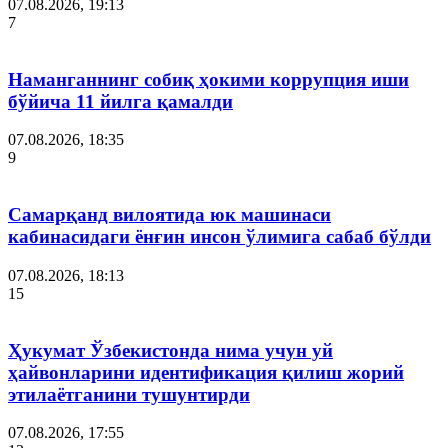
07.08.2026, 19:13
7
Наманганнинг собиқ ҳокими коррупция иши
бўйича 11 йилга қамалди
07.08.2026, 18:35
9
Самарқанд вилоятида юк машинаси
кабинасидаги ёнғин инсон ўлимига сабаб бўлди
07.08.2026, 18:13
15
Ҳукумат Ўзбекистонда нима учун уй
ҳайвонларини идентификация қилиш жорий
этилаётганини тушунтирди
07.08.2026, 17:55