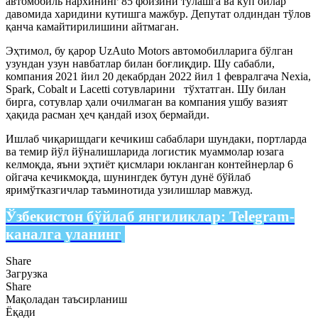
автомобиль нархининг 85 фоизини тўлашга ва кўп ойлар
давомида харидини кутишга мажбур. Депутат олдиндан тўлов
қанча камайтирилишини айтмаган.
Эҳтимол, бу қарор UzAuto Motors автомобилларига бўлган
узундан узун навбатлар билан боғлиқдир. Шу сабабли,
компания 2021 йил 20 декабрдан 2022 йил 1 февралгача Nexia,
Spark, Cobalt и Lacetti сотувларини тўхтатган. Шу билан
бирга, сотувлар ҳали очилмаган ва компания ушбу вазият
ҳақида расман ҳеч қандай изоҳ бермайди.
Ишлаб чиқаришдаги кечикиш сабаблари шундаки, портларда
ва темир йўл йўналишларида логистик муаммолар юзага
келмоқда, яъни эҳтиёт қисмлари юкланган контейнерлар 6
ойгача кечикмоқда, шунингдек бутун дунё бўйлаб
яримўтказгичлар таъминотида узилишлар мавжуд.
Ўзбекистон бўйлаб янгиликлар:
Telegram-
каналга уланинг
Share
Загрузка
Share
Мақоладан таъсирланиш
Ёқади