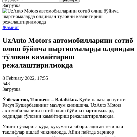
Загрузка
Жамият
UzAuto Motors автомобилларини сотиб
олиш бўйича шартномаларда олдиндан
тўловни камайтириш
режалаштирилмоқда
8 February 2022, 17:55
548
Загрузка
Ўзбекистон, Тошкент – Batafsil.uz.
Қуйи палата депутати
Расул Кушербаевнинг маълум қилишича, UzAuto Motors
автомобилларини сотиб олиш бўйича шартномаларда
олдиндан тўловни камайтириш режалаштирилмоқда.
Унинг сўзларига кўра, ҳукуматга юбориладиган тегишли
таклифлар ишлаб чиқилмоқда. Айни пайтда харидор