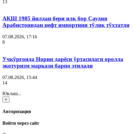
13
АҚШ 1985 йилдан бери илк бор Саудия
Арабистонидан нефт импортини тўлиқ тўхтатди
07.08.2026, 17:16
8
Учқўрғонда Норин дарёси ўртасидаги оролда
экотуризм маркази барпо этилади
07.08.2026, 15:44
14
Юклаш...
×
Авторизация
Войти через сайт