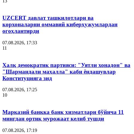
13
UZCERT давлат ташкилотлари ва
корхоналарни оммавий киберҳужумлардан
огоҳлантирди
07.08.2026, 17:33
11
Халқ демократик партияси: "Уятли хонадон" ва
"Шармандали маҳалла" каби ёндашувлар
Конституцияга зид
07.08.2026, 17:25
10
Марказий банкка банк хизматлари бўйича 11
мингдан ортиқ мурожаат келиб тушди
07.08.2026, 17:19