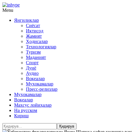
Menu
Янгиликлар
Сиёсат
Иқтисод
Жамият
Ҳодисалар
Технологиялар
Туризм
Маданият
Спорт
Дунё
Аудио
Воқеалар
Муҳокамалар
Пресс-релизлар
Муҳокамалар
Воқеалар
Махсус лойиҳалар
На русском
Кириш