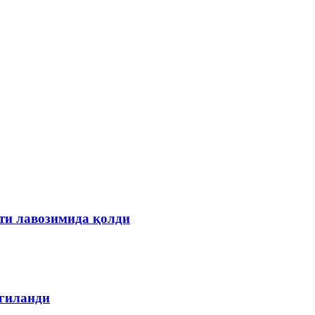
ти лавозимида қолди
лгиланди