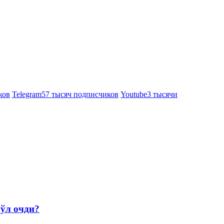
ков
Telegram
57 тысяч подписчиков
Youtube
3 тысячи
йўл очди?