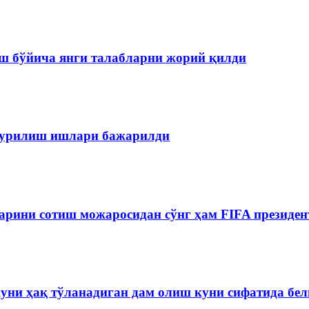
ш бўйича янги талабларни жорий қилди
 қурилиш ишлари бажарилди
рини сотиш можаросидан сўнг ҳам FIFA президен
куни ҳақ тўланадиган дам олиш куни сифатида бе