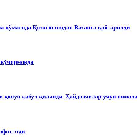
на кўмагида Қозоғистондан Ватанга қайтарилди
а кўчирмоқда
и қонун қабул қилинди. Ҳайдовчилар учун нимала
афот этди