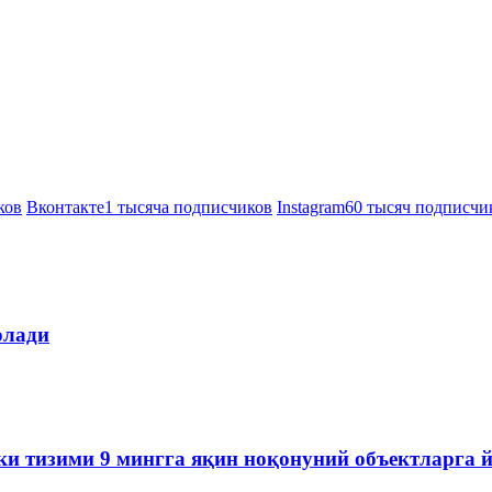
ков
Вконтакте
1 тысяча подписчиков
Instagram
60 тысяч подписчи
олади
ки тизими 9 мингга яқин ноқонуний объектларга 