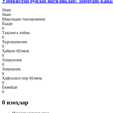
Ўзбекистон бўйлаб янгиликлар: Telegram-кана
Share
Share
Мақоладан таъсирланиш
Ёқади
0
Таҳсинга лойиқ
0
Хурсандчилик
0
Ҳайрон бўлмоқ
0
Тушкунлик
0
Хомушлик
0
Ҳафсаласи пир бўлмоқ
0
Ёқмайди
0
0
изоҳлар