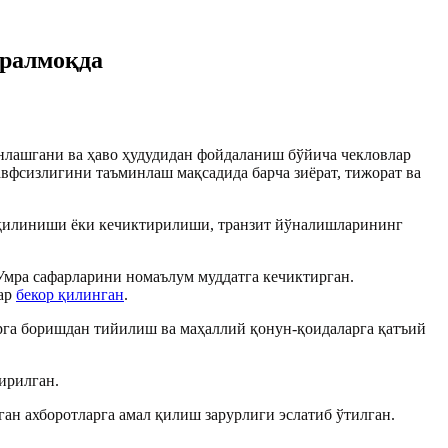
ўралмоқда
нлашгани ва ҳаво ҳудудидан фойдаланиш бўйича чекловлар
вфсизлигини таъминлаш мақсадида барча зиёрат, тижорат ва
ор қилиниши ёки кечиктирилиши, транзит йўналишларининг
Умра сафарларини номаълум муддатга кечиктирган.
лар
бекор қилинган
.
рга боришдан тийилиш ва маҳаллий қонун-қоидаларга қатъий
ирилган.
ан ахборотларга амал қилиш зарурлиги эслатиб ўтилган.