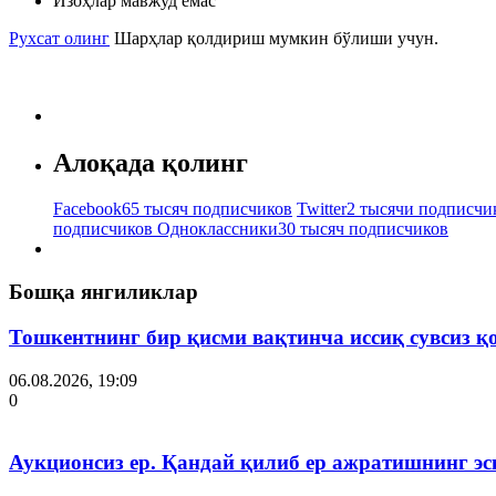
Изоҳлар мавжуд емас
Рухсат олинг
Шарҳлар қолдириш мумкин бўлиши учун.
Алоқада қолинг
Facebook
65 тысяч подписчиков
Twitter
2 тысячи подписчи
подписчиков
Одноклассники
30 тысяч подписчиков
Бошқа янгиликлар
Тошкентнинг бир қисми вақтинча иссиқ сувсиз қ
06.08.2026, 19:09
0
Аукционсиз ер. Қандай қилиб ер ажратишнинг эс