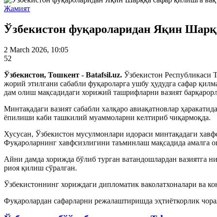
Жамият
Ўзбекистон фуқароларидан Яқин Шарқ
2 March 2026, 10:05
52
Ўзбекистон, Тошкент - Batafsil.uz.
Ўзбекистон Республикаси 
жорий этилгани сабабли фуқароларга ушбу ҳудудга сафар қилм
дам олиш мақсадидаги хорижий ташрифларни вазият барқарор
Минтақадаги вазият сабабли халқаро авиақатновлар ҳаракати
ёпилиши каби ташкилий муаммоларни келтириб чиқармоқда.
Хусусан, Ўзбекистон мусулмонлари идораси минтақадаги хавфс
Фуқароларнинг хавфсизлигини таъминлаш мақсадида амалга о
Айни дамда хорижда бўлиб турган ватандошлардан вазиятга н
риоя қилиш сўралган.
Ўзбекистоннинг хориждаги дипломатик ваколатхоналари ва ко
Фуқаролардан сафарларни режалаштиришда эҳтиёткорлик чорал