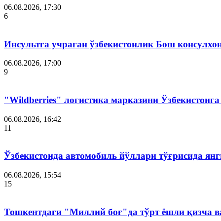
06.08.2026, 17:30
6
Инсультга учраган ўзбекистонлик Бош консулхо
06.08.2026, 17:00
9
"Wildberries" логистика марказини Ўзбекистонг
06.08.2026, 16:42
11
Ўзбекистонда автомобиль йўллари тўғрисида янг
06.08.2026, 15:54
15
Тошкентдаги "Миллий боғ"да тўрт ёшли қизча в