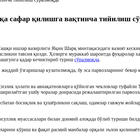
қа сафар қилишга вақтинча тийилиш с
Ташқи ишлар вазирлиги Яқин Шарқ минтақасидаги вазият кески
асликни тавсия қилди. Ҳозирги мураккаб шароитда фуқаролар ха
лашгунга қадар кечиктириб туриш
сўралмоқда
.
да жиддий ўзгаришлар кузатилмоқда, бу эса парвозларнинг бек
излик ҳолати ва авиақатновларга қўйилган чекловлар туфайли 
ширилаётган ушбу чоралар доирасида режалаштирилган парвоз
исбатан босиқлик ва ҳушёрликни сақлаш, одамлар гавжум жойла
нсуллик муассасалари билан доимий алоқада бўлиб туриши билд
арини кўриш ва фақат расмий манбалар орқали эълон қилинаётг