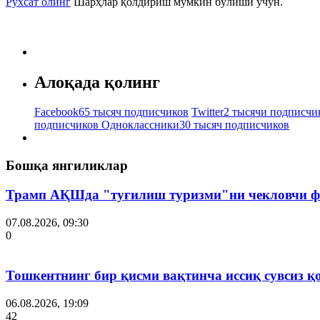
Рухсат олинг
Шарҳлар қолдириш мумкин бўлиши учун.
Алоқада қолинг
Facebook
65 тысяч подписчиков
Twitter
2 тысячи подписчи
подписчиков
Одноклассники
30 тысяч подписчиков
Бошқа янгиликлар
Трамп АҚШда "туғилиш туризми"ни чекловчи ф
07.08.2026, 09:30
0
Тошкентнинг бир қисми вақтинча иссиқ сувсиз қ
06.08.2026, 19:09
42