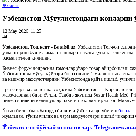
Жамият
Ўзбекистон Мўғулистондаги конларни
12 May 2026, 11:25
44
Ўзбекистон, Тошкент - Batafsil.uz.
Ўзбекистон Тоғ-кон саноат
ўзлаштириш бўйича амалий ишларни йўлга қўйди. Тошкентда и
расман эълон қилинди.
Бизнес-форум доирасида томонлар ўзаро товар айирбошлаш ҳа
Ўзбекистонда мўғул қўйлари бош сонини 1 миллионтага етка
ва кашмир маҳсулотларини Ўзбекистонда қайта ишлаб, учинчи
Транспорт ва логистика соҳасида Ўзбекистон — Қирғизистон
мавзуларидан бири бўлди. Тадбир якунида Suzur Health Med, Pr
инвестициявий келишувлар пакети шакллантирилган. Маълумот
Ўтган йили Улан-Баторда биринчи ўзбек савдо уйи иш
бошлаг
жумладан, тўқимачилик ва чарм маҳсулотлари ишлаб чиқариш 
Ўзбекистон бўйлаб янгиликлар: Telegram-кана