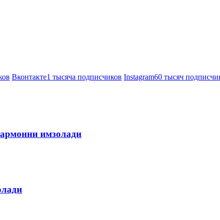
ков
Вконтакте
1 тысяча подписчиков
Instagram
60 тысяч подписчи
армонни имзолади
олади