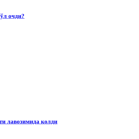
йўл очди?
ти лавозимида қолди