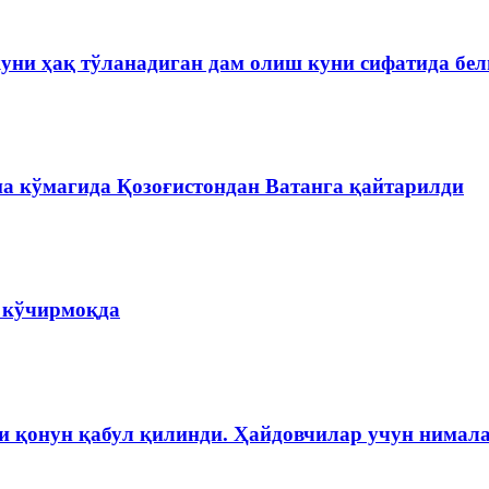
куни ҳақ тўланадиган дам олиш куни сифатида бе
на кўмагида Қозоғистондан Ватанга қайтарилди
а кўчирмоқда
и қонун қабул қилинди. Ҳайдовчилар учун нимала