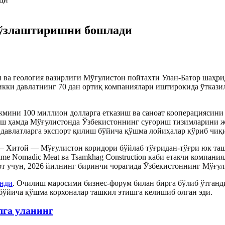
 ўзлаштиришни бошлади
и ва геология вазирлиги Мўғулистон пойтахти Улан-Батор шаҳри
кки давлатнинг 70 дан ортиқ компаниялари иштирокида ўткази
жмини 100 миллион долларга етказиш ва саноат кооперациясин
зиш ҳамда Мўғулистонда Ўзбекистоннинг суғориш тизимларини
 давлатларга экспорт қилиш бўйича қўшма лойиҳалар кўриб чиқ
 — Хитой — Мўғулистон коридори бўйлаб тўғридан-тўғри юк та
ime Nomadic Meat ва Tsamkhag Construction каби етакчи компани
 учун, 2026 йилнинг биринчи чорагида Ўзбекистоннинг Мўғули
анди
. Очилиш маросими бизнес-форум билан бирга бўлиб ўтганд
бўйича қўшма корхоналар ташкил этишга келишиб олган эди.
лга уланинг