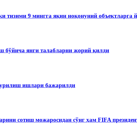
ки тизими 9 мингга яқин ноқонуний объектларга 
ш бўйича янги талабларни жорий қилди
 қурилиш ишлари бажарилди
рини сотиш можаросидан сўнг ҳам FIFA президен