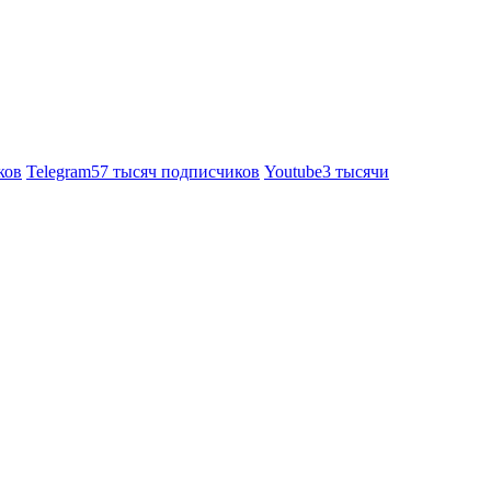
ков
Telegram
57 тысяч подписчиков
Youtube
3 тысячи