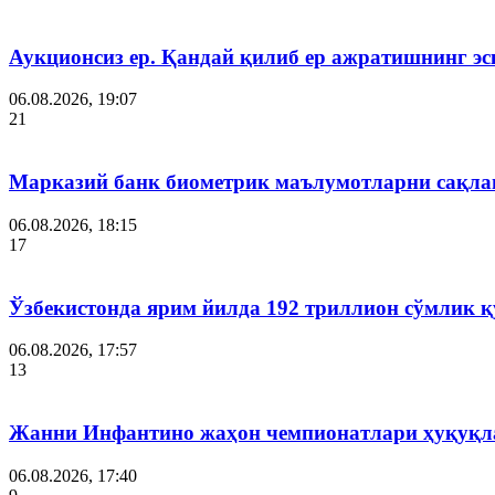
Аукционсиз ер. Қандай қилиб ер ажратишнинг эс
06.08.2026, 19:07
21
Марказий банк биометрик маълумотларни сақла
06.08.2026, 18:15
17
Ўзбекистонда ярим йилда 192 триллион сўмлик
06.08.2026, 17:57
13
Жанни Инфантино жаҳон чемпионатлари ҳуқуқла
06.08.2026, 17:40