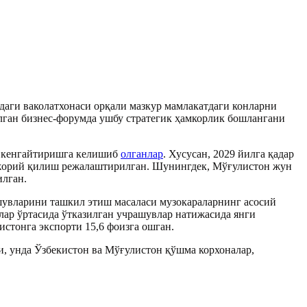
даги ваколатхонаси орқали мазкур мамлакатдаги конларни
лган бизнес-форумда ушбу стратегик ҳамкорлик бошлангани
и кенгайтиришга келишиб
олганлар
. Хусусан, 2029 йилга қадар
 жорий қилиш режалаштирилган. Шунингдек, Мўғулистон жун
илган.
шувларини ташкил этиш масаласи музокараларнинг асосий
ялар ўртасида ўтказилган учрашувлар натижасида янги
стонга экспорти 15,6 фоизга ошган.
и, унда Ўзбекистон ва Мўғулистон қўшма корхоналар,