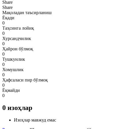
Share
Share
Мақоладан таъсирланиш
Ёқади
0
Таҳсинга лойиқ
0
Хурсандчилик
0
Ҳайрон бўлмоқ
0
Тушкунлик
0
Хомушлик
0
Ҳафсаласи пир бўлмоқ
0
Ёқмайди
0
0
изоҳлар
Изоҳлар мавжуд емас