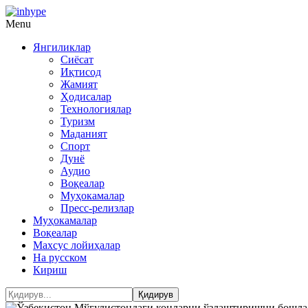
Menu
Янгиликлар
Сиёсат
Иқтисод
Жамият
Ҳодисалар
Технологиялар
Туризм
Маданият
Спорт
Дунё
Аудио
Воқеалар
Муҳокамалар
Пресс-релизлар
Муҳокамалар
Воқеалар
Махсус лойиҳалар
На русском
Кириш