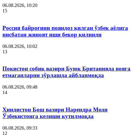
06.08.2026, 10:20
15
Россия байроғини пояндоз қилган ўзбек аёлига
нисбатан жиноят иши бекор қилинди
06.08.2026, 10:02
13
Покистон собиқ вазири Буюк Британияда вояга
етмаганларни зўрлашда айбланмоқда
06.08.2026, 09:48
14
Ҳиндистон Бош вазири Нарендра Моди
Ўзбекистонга келиши кутилмоқда
06.08.2026, 09:33
12