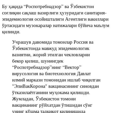
Бу ҳақида “Роспотребнадзор” ва Ўзбекистон
соғлиқни сақлаш вазирлиги ҳузуридаги санитария-
эпидемиология осойишталиги Агентлиги вакиллари
ўртасидаги музокаралар натижалари бўйича маълум
қилинди.
Учрашув давомида томонлар Россия ва
Ўзбекистонда мавжуд эпидемиологик
вазиятни, жорий этилган чекловларни
бекор қилиш, шунингдек
“Роспотребнадзор”нинг “Вектор”
вирусология ва биотехнология Давлат
илмий маркази томонидан ишлаб чиқилган
"ЭпиВакКорона" вакцинасининг синовдан
ўтказилаётганини муҳокама қилишди.
Жумладан, Ўзбекистон томони
вакцинанинг рўйхатдан ўтишидан сўнг
унинг қўшма тадқиқот қилинишида