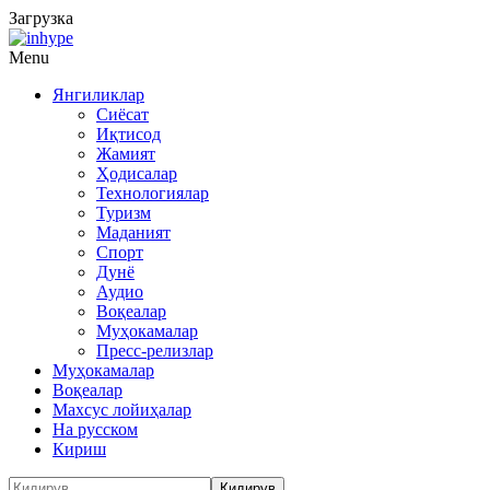
Загрузка
Menu
Янгиликлар
Сиёсат
Иқтисод
Жамият
Ҳодисалар
Технологиялар
Туризм
Маданият
Спорт
Дунё
Аудио
Воқеалар
Муҳокамалар
Пресс-релизлар
Муҳокамалар
Воқеалар
Махсус лойиҳалар
На русском
Кириш