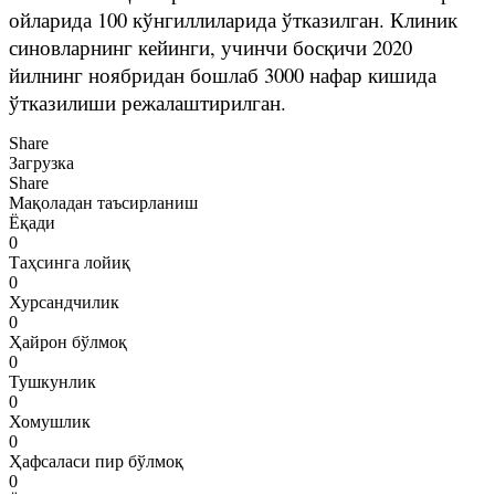
ойларида 100 кўнгиллиларида ўтказилган. Клиник
синовларнинг кейинги, учинчи босқичи 2020
йилнинг ноябридан бошлаб 3000 нафар кишида
ўтказилиши режалаштирилган.
Share
Загрузка
Share
Мақоладан таъсирланиш
Ёқади
0
Таҳсинга лойиқ
0
Хурсандчилик
0
Ҳайрон бўлмоқ
0
Тушкунлик
0
Хомушлик
0
Ҳафсаласи пир бўлмоқ
0