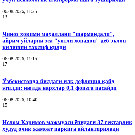
06.08.2026, 11:25
13
Чиноз ҳокими маҳаллани "шармандали",
айрим уйларни эса "уятли хонадон" деб эълон
қилишни таклиф қилди
06.08.2026, 11:15
17
Ўзбекистонда йилдаги илк дефляция қайд
этилди: июлда нархлар 0,1 фоизга пасайди
06.08.2026, 10:40
15
Ислом Каримов мажмуаси ёнидаги 37 гектарлик
ҳудуд очиқ жамоат паркига айлантирилади