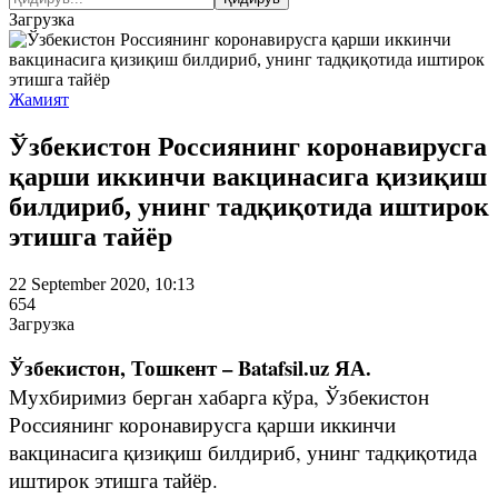
Загрузка
Жамият
Ўзбекистон Россиянинг коронавирусга
қарши иккинчи вакцинасига қизиқиш
билдириб, унинг тадқиқотида иштирок
этишга тайёр
22 September 2020, 10:13
654
Загрузка
Ўзбекистон, Тошкент – Batafsil.uz ЯА.
Мухбиримиз берган хабарга кўра, Ўзбекистон
Россиянинг коронавирусга қарши иккинчи
вакцинасига қизиқиш билдириб, унинг тадқиқотида
иштирок этишга тайёр.