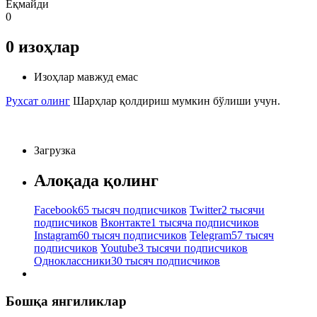
Ёқмайди
0
0
изоҳлар
Изоҳлар мавжуд емас
Рухсат олинг
Шарҳлар қолдириш мумкин бўлиши учун.
Загрузка
Алоқада қолинг
Facebook
65 тысяч подписчиков
Twitter
2 тысячи
подписчиков
Вконтакте
1 тысяча подписчиков
Instagram
60 тысяч подписчиков
Telegram
57 тысяч
подписчиков
Youtube
3 тысячи подписчиков
Одноклассники
30 тысяч подписчиков
Бошқа янгиликлар