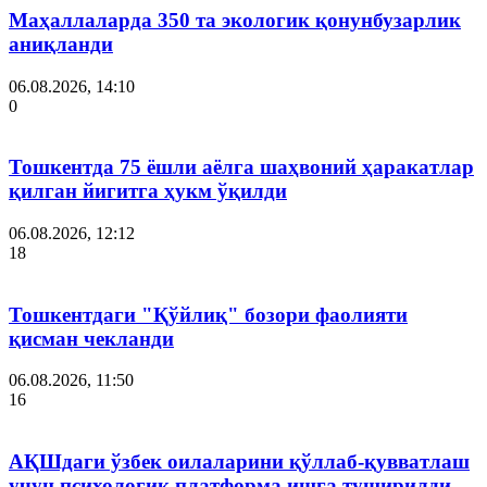
Маҳаллаларда 350 та экологик қонунбузарлик
аниқланди
06.08.2026, 14:10
0
Тошкентда 75 ёшли аёлга шаҳвоний ҳаракатлар
қилган йигитга ҳукм ўқилди
06.08.2026, 12:12
18
Тошкентдаги "Қўйлиқ" бозори фаолияти
қисман чекланди
06.08.2026, 11:50
16
АҚШдаги ўзбек оилаларини қўллаб-қувватлаш
учун психологик платформа ишга туширилди