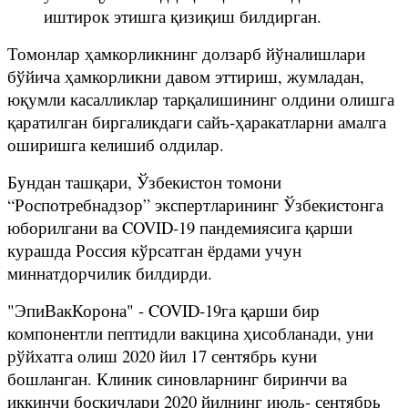
иштирок этишга қизиқиш билдирган.
Томонлар ҳамкорликнинг долзарб йўналишлари
бўйича ҳамкорликни давом эттириш, жумладан,
юқумли касалликлар тарқалишининг олдини олишга
қаратилган биргаликдаги сайъ-ҳаракатларни амалга
оширишга келишиб олдилар.
Бундан ташқари, Ўзбекистон томони
“Роспотребнадзор” экспертларининг Ўзбекистонга
юборилгани ва COVID-19 пандемиясига қарши
курашда Россия кўрсатган ёрдами учун
миннатдорчилик билдирди.
"ЭпиВакКорона" - COVID-19га қарши бир
компонентли пептидли вакцина ҳисобланади, уни
рўйхатга олиш 2020 йил 17 сентябрь куни
бошланган. Клиник синовларнинг биринчи ва
иккинчи босқичлари 2020 йилнинг июль- сентябрь