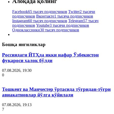
Алоқада қолинг
Facebook
65 тысяч подписчиков
Twitter
2 тысячи
подписчиков
Вконтакте
1 тысяча подписчиков
Instagram
60 тысяч подписчиков
Telegram
57 тысяч
подписчиков
Youtube
3 тысячи подписчиков
Одноклассники
30 тысяч подписчиков
Бошқа янгиликлар
Россиядаги ЙТҲда икки нафар Ўзбекистон
фуқароси ҳалок бўлди
07.08.2026, 19:30
0
Тошкент ва Манчестер ўртасида тўғридан-тўғри
авиақатновлар йўлга қўйилади
07.08.2026, 19:13
7