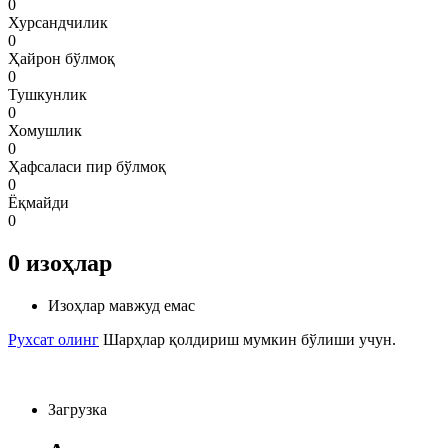
0
Хурсандчилик
0
Ҳайрон бўлмоқ
0
Тушкунлик
0
Хомушлик
0
Ҳафсаласи пир бўлмоқ
0
Ёқмайди
0
0
изоҳлар
Изоҳлар мавжуд емас
Рухсат олинг
Шарҳлар қолдириш мумкин бўлиши учун.
Загрузка