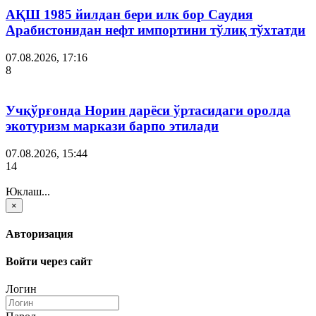
АҚШ 1985 йилдан бери илк бор Саудия
Арабистонидан нефт импортини тўлиқ тўхтатди
07.08.2026, 17:16
8
Учқўрғонда Норин дарёси ўртасидаги оролда
экотуризм маркази барпо этилади
07.08.2026, 15:44
14
Юклаш...
×
Авторизация
Войти через сайт
Логин