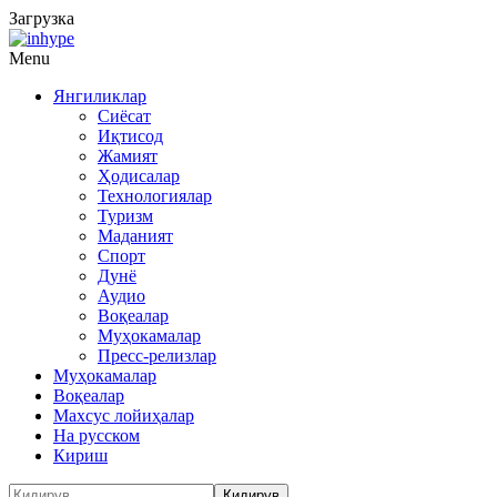
Загрузка
Menu
Янгиликлар
Сиёсат
Иқтисод
Жамият
Ҳодисалар
Технологиялар
Туризм
Маданият
Спорт
Дунё
Аудио
Воқеалар
Муҳокамалар
Пресс-релизлар
Муҳокамалар
Воқеалар
Махсус лойиҳалар
На русском
Кириш