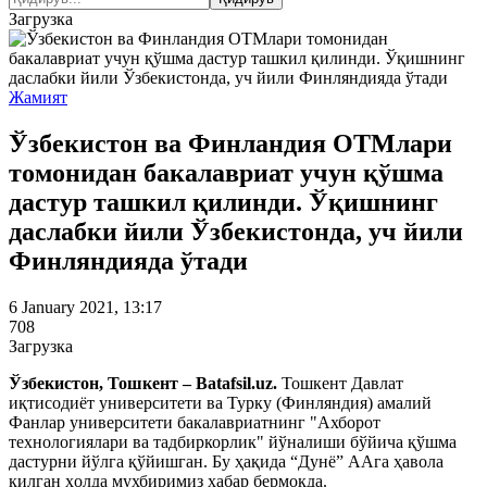
Загрузка
Жамият
Ўзбекистон ва Финландия ОТМлари
томонидан бакалавриат учун қўшма
дастур ташкил қилинди. Ўқишнинг
даслабки йили Ўзбекистонда, уч йили
Финляндияда ўтади
6 January 2021, 13:17
708
Загрузка
Ўзбекистон, Тошкент – Batafsil.uz.
Тошкент Давлат
иқтисодиёт университети ва Турку (Финляндия) амалий
Фанлар университети бакалавриатнинг "Ахборот
технологиялари ва тадбиркорлик" йўналиши бўйича қўшма
дастурни йўлга қўйишган. Бу ҳақида “Дунё” ААга ҳавола
қилган ҳолда мухбиримиз хабар бермоқда.