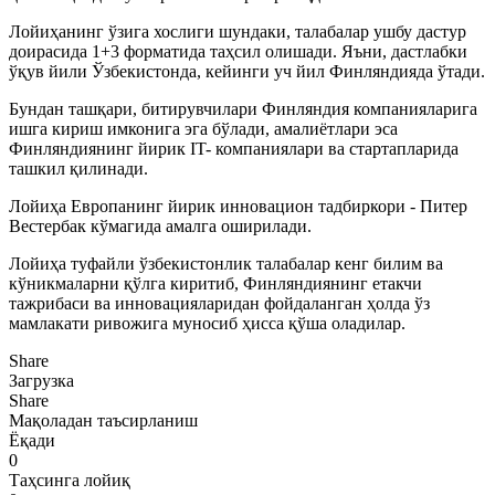
Лойиҳанинг ўзига хослиги шундаки, талабалар ушбу дастур
доирасида 1+3 форматида таҳсил олишади. Яъни, дастлабки
ўқув йили Ўзбекистонда, кейинги уч йил Финляндияда ўтади.
Бундан ташқари, битирувчилари Финляндия компанияларига
ишга кириш имконига эга бўлади, амалиётлари эса
Финляндиянинг йирик IT- компаниялари ва стартапларида
ташкил қилинади.
Лойиҳа Европанинг йирик инновацион тадбиркори - Питер
Вестербак кўмагида амалга оширилади.
Лойиҳа туфайли ўзбекистонлик талабалар кенг билим ва
кўникмаларни қўлга киритиб, Финляндиянинг етакчи
тажрибаси ва инновацияларидан фойдаланган ҳолда ўз
мамлакати ривожига муносиб ҳисса қўша оладилар.
Share
Загрузка
Share
Мақоладан таъсирланиш
Ёқади
0
Таҳсинга лойиқ