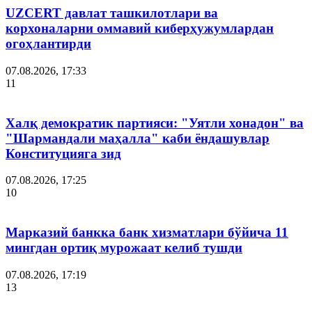
UZCERT давлат ташкилотлари ва
корхоналарни оммавий киберҳужумлардан
огоҳлантирди
07.08.2026, 17:33
11
Халқ демократик партияси: "Уятли хонадон" ва
"Шармандали маҳалла" каби ёндашувлар
Конституцияга зид
07.08.2026, 17:25
10
Марказий банкка банк хизматлари бўйича 11
мингдан ортиқ мурожаат келиб тушди
07.08.2026, 17:19
13