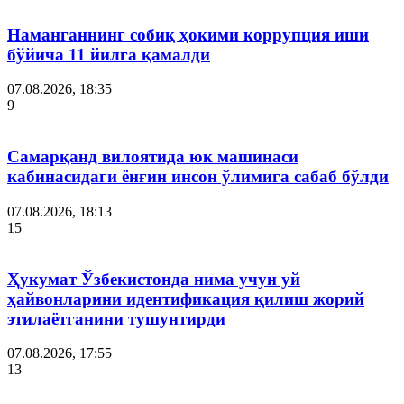
Наманганнинг собиқ ҳокими коррупция иши
бўйича 11 йилга қамалди
07.08.2026, 18:35
9
Самарқанд вилоятида юк машинаси
кабинасидаги ёнғин инсон ўлимига сабаб бўлди
07.08.2026, 18:13
15
Ҳукумат Ўзбекистонда нима учун уй
ҳайвонларини идентификация қилиш жорий
этилаётганини тушунтирди
07.08.2026, 17:55
13