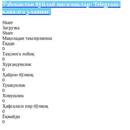
Ўзбекистон бўйлаб янгиликлар:
Telegram-
каналга уланинг
Share
Загрузка
Share
Мақоладан таъсирланиш
Ёқади
0
Таҳсинга лойиқ
0
Хурсандчилик
0
Ҳайрон бўлмоқ
0
Тушкунлик
0
Хомушлик
0
Ҳафсаласи пир бўлмоқ
0
Ёқмайди
0