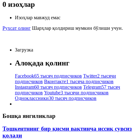
0
изоҳлар
Изоҳлар мавжуд емас
Рухсат олинг
Шарҳлар қолдириш мумкин бўлиши учун.
Загрузка
Алоқада қолинг
Facebook
65 тысяч подписчиков
Twitter
2 тысячи
подписчиков
Вконтакте
1 тысяча подписчиков
Instagram
60 тысяч подписчиков
Telegram
57 тысяч
подписчиков
Youtube
3 тысячи подписчиков
Одноклассники
30 тысяч подписчиков
Бошқа янгиликлар
Тошкентнинг бир қисми вақтинча иссиқ сувсиз
қолади