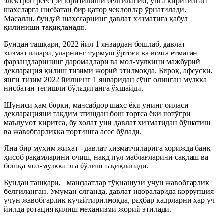
электрон реестри юритилиши белгиланиб, унга киритилган
шахсларга нисбатан бир қатор чекловлар ўрнатилади.
Масалан, бундай шахсларнинг давлат хизматига қабул
қилиниши тақиқланади.
Бундан ташқари, 2022 йил 1 январдан бошлаб, давлат
хизматчилари, уларнинг турмуш ўртоғи ва вояга етмаган
фарзандларининг даромадлари ва мол-мулкини мажбурий
декларация қилиш тизими жорий этилмоқда. Бироқ, афсуски,
янги тизим 2022 йилнинг 1 январидан сўнг олинган мулкка
нисбатан тегишли бўладиганга ўхшайди.
Шуниси ҳам борки, мансабдор шахс ёки унинг оиласи
декларацияни тақдим этишдан бош тортса ёки нотўғри
маълумот киритса, бу ҳолат уни давлат хизматидан бўшатиш
ва жавобгарликка тортишга асос бўлади.
Яна бир муҳим жиҳат - давлат хизматчиларига хорижда банк
ҳисоб рақамларини очиш, нақд пул маблағларини сақлаш ва
бошқа мол-мулкка эга бўлиш тақиқланади.
Бундан ташқари, манфаатлар тўқнашуви учун жавобгарлик
белгиланган. Умуман олганда, давлат идораларида коррупция
учун жавобгарлик кучайтирилмоқда, раҳбар кадрларни ҳар уч
йилда ротация қилиш механизми жорий этилади.