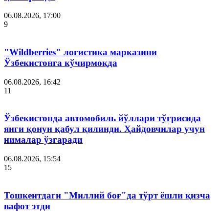
06.08.2026, 17:00
9
"Wildberries" логистика марказини
Ўзбекистонга кўчирмоқда
06.08.2026, 16:42
11
Ўзбекистонда автомобиль йўллари тўғрисида
янги қонун қабул қилинди. Ҳайдовчилар учун
нималар ўзгаради
06.08.2026, 15:54
15
Тошкентдаги "Миллий боғ"да тўрт ёшли қизча
вафот этди