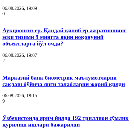
06.08.2026, 19:09
0
Аукционсиз ер. Қандай қилиб ер ажратишнинг
эски тизими 9 мингга яқин ноқонуний
объектларга йўл очди?
06.08.2026, 19:07
2
Марказий банк биометрик маълумотларни
сақлаш бўйича янги талабларни жорий қилди
06.08.2026, 18:15
9
Ўзбекистонда ярим йилда 192 триллион сўмлик
қурилиш ишлари бажарилди