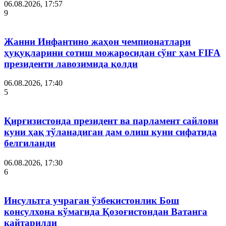
06.08.2026, 17:57
9
Жанни Инфантино жаҳон чемпионатлари
ҳуқуқларини сотиш можаросидан сўнг ҳам FIFA
президенти лавозимида қолди
06.08.2026, 17:40
5
Қирғизистонда президент ва парламент сайлови
куни ҳақ тўланадиган дам олиш куни сифатида
белгиланди
06.08.2026, 17:30
6
Инсультга учраган ўзбекистонлик Бош
консулхона кўмагида Қозоғистондан Ватанга
қайтарилди