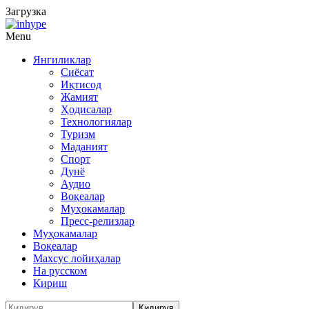
Загрузка
Menu
Янгиликлар
Сиёсат
Иқтисод
Жамият
Ҳодисалар
Технологиялар
Туризм
Маданият
Спорт
Дунё
Аудио
Воқеалар
Муҳокамалар
Пресс-релизлар
Муҳокамалар
Воқеалар
Махсус лойиҳалар
На русском
Кириш