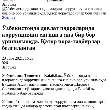
Загрузка
Жамият
Ўзбекистонда давлат идораларида
коррупцияни енгишга яна бир бор
уринилмоқда. Қатор чора-тадбирлар
белгиланган
23 June 2021, 16:23
926
Загрузка
Ўзбекистон, Тошкент – Batafsil.uz.
Ўзбекистонда давлат
идораларида коррупцияни енгишга яна бир бор уринилмоқда.
Бу ҳақда Адлия вазирининг маслаҳатчиси Шахноза
Соатованинг сўзларига ҳавола қилган ҳолда Batafsil.uz.
мухбири хабар бермоқда.
Унинг айтишича, мамалакатда коррупцияга оид жиноятларни
содир этишда айбдор деб топилган шахсларнинг очиқ