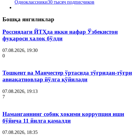
Одноклассники
30 тысяч подписчиков
Бошқа янгиликлар
Россиядаги ЙТҲда икки нафар Ўзбекистон
фуқароси ҳалок бўлди
07.08.2026, 19:30
0
Тошкент ва Манчестер ўртасида тўғридан-тўғри
авиақатновлар йўлга қўйилади
07.08.2026, 19:13
7
Наманганнинг собиқ ҳокими коррупция иши
бўйича 11 йилга қамалди
07.08.2026, 18:35