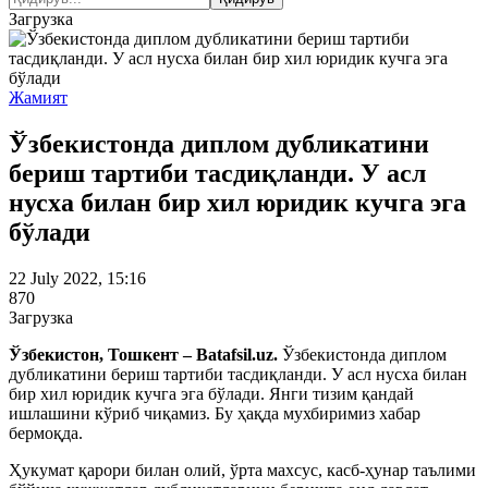
Загрузка
Жамият
Ўзбекистонда диплом дубликатини
бериш тартиби тасдиқланди. У асл
нусха билан бир хил юридик кучга эга
бўлади
22 July 2022, 15:16
870
Загрузка
Ўзбекистон, Тошкент – Batafsil.uz.
Ўзбекистонда диплом
дубликатини бериш тартиби тасдиқланди. У асл нусха билан
бир хил юридик кучга эга бўлади. Янги тизим қандай
ишлашини кўриб чиқамиз. Бу ҳақда мухбиримиз хабар
бермоқда.
Ҳукумат қарори билан олий, ўрта махсус, касб-ҳунар таълими