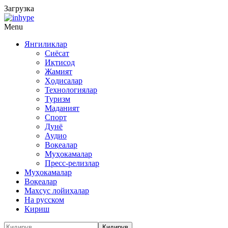
Загрузка
Menu
Янгиликлар
Сиёсат
Иқтисод
Жамият
Ҳодисалар
Технологиялар
Туризм
Маданият
Спорт
Дунё
Аудио
Воқеалар
Муҳокамалар
Пресс-релизлар
Муҳокамалар
Воқеалар
Махсус лойиҳалар
На русском
Кириш