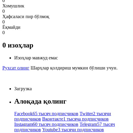
0
Хомушлик
0
Ҳафсаласи пир бўлмоқ
0
Ёқмайди
0
0
изоҳлар
Изоҳлар мавжуд емас
Рухсат олинг
Шарҳлар қолдириш мумкин бўлиши учун.
Загрузка
Алоқада қолинг
Facebook
65 тысяч подписчиков
Twitter
2 тысячи
подписчиков
Вконтакте
1 тысяча подписчиков
Instagram
60 тысяч подписчиков
Telegram
57 тысяч
подписчиков
Youtube
3 тысячи подписчиков