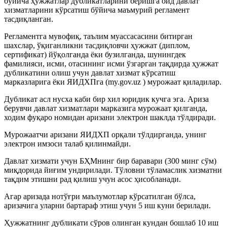
бўйича ҳужжатлар дубликатларини беришга оид давлат
хизматларини кўрсатиш бўйича маъмурий регламент
тасдиқланган.
Регламентга мувофиқ, таълим муассасасини битирган
шахслар, ўқиганликни тасдиқловчи ҳужжат (диплом,
сертификат) йўқолганда ёки бузилганда, шунингдек
фамилияси, исми, отасининг исми ўзгарган тақдирда ҳужжат
дубликатини олиш учун давлат хизмат кўрсатиш
марказларига ёки ЯИДХПга (my.gov.uz ) мурожаат қиладилар.
Дубликат асл нусха каби бир хил юридик кучга эга. Ариза
берувчи давлат хизматлари марказига мурожаат қилганда,
ходим фуқаро номидан аризани электрон шаклда тўлдиради.
Мурожаатчи аризани ЯИДХП орқали тўлдирганда, унинг
электрон имзоси талаб қилинмайди.
Давлат хизмати учун БҲМнинг бир баравари (300 минг сўм)
миқдорида йиғим ундирилади. Тўловни тўламаслик хизматни
тақдим этишни рад қилиш учун асос ҳисобланади.
Агар аризада нотўғри маълумотлар кўрсатилган бўлса,
аризачига уларни бартараф этиш учун 5 иш куни берилади.
Ҳужжатнинг дубликати сўров олинган кундан бошлаб 10 иш