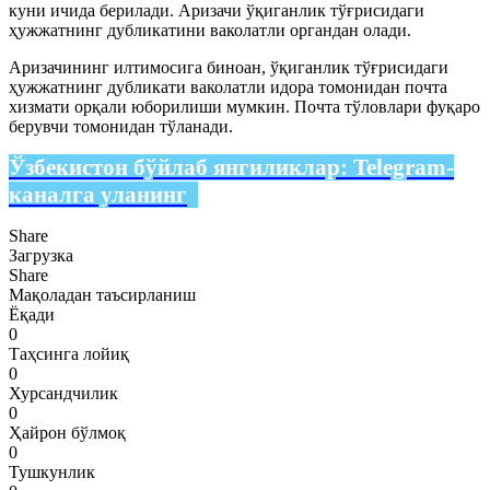
куни ичида берилади. Аризачи ўқиганлик тўғрисидаги
ҳужжатнинг дубликатини ваколатли органдан олади.
Аризачининг илтимосига биноан, ўқиганлик тўғрисидаги
ҳужжатнинг дубликати ваколатли идора томонидан почта
хизмати орқали юборилиши мумкин. Почта тўловлари фуқаро
берувчи томонидан тўланади.
Ўзбекистон бўйлаб янгиликлар:
Telegram-
каналга уланинг
Share
Загрузка
Share
Мақоладан таъсирланиш
Ёқади
0
Таҳсинга лойиқ
0
Хурсандчилик
0
Ҳайрон бўлмоқ
0
Тушкунлик