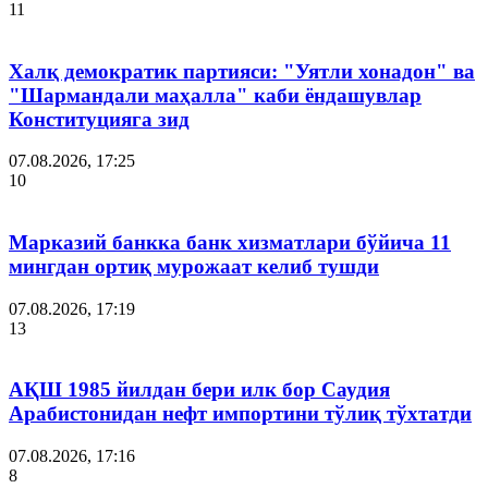
11
Халқ демократик партияси: "Уятли хонадон" ва
"Шармандали маҳалла" каби ёндашувлар
Конституцияга зид
07.08.2026, 17:25
10
Марказий банкка банк хизматлари бўйича 11
мингдан ортиқ мурожаат келиб тушди
07.08.2026, 17:19
13
АҚШ 1985 йилдан бери илк бор Саудия
Арабистонидан нефт импортини тўлиқ тўхтатди
07.08.2026, 17:16
8