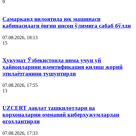
9
Самарқанд вилоятида юк машинаси
кабинасидаги ёнғин инсон ўлимига сабаб бўлди
07.08.2026, 18:13
15
Ҳукумат Ўзбекистонда нима учун уй
ҳайвонларини идентификация қилиш жорий
этилаётганини тушунтирди
07.08.2026, 17:55
13
UZCERT давлат ташкилотлари ва
корхоналарни оммавий киберҳужумлардан
огоҳлантирди
07.08.2026, 17:33