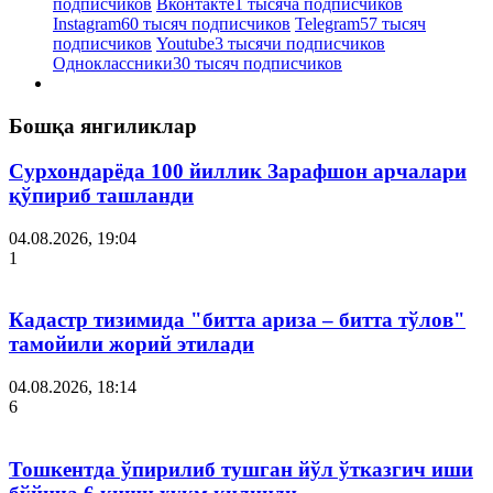
подписчиков
Вконтакте
1 тысяча подписчиков
Instagram
60 тысяч подписчиков
Telegram
57 тысяч
подписчиков
Youtube
3 тысячи подписчиков
Одноклассники
30 тысяч подписчиков
Бошқа янгиликлар
Сурхондарёда 100 йиллик Зарафшон арчалари
қўпириб ташланди
04.08.2026, 19:04
1
Кадастр тизимида "битта ариза – битта тўлов"
тамойили жорий этилади
04.08.2026, 18:14
6
Тошкентда ўпирилиб тушган йўл ўтказгич иши