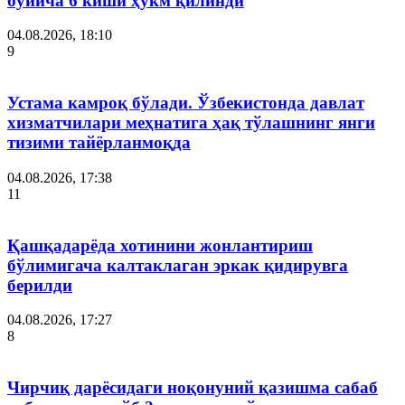
бўйича 6 киши ҳукм қилинди
04.08.2026, 18:10
9
Устама камроқ бўлади. Ўзбекистонда давлат
хизматчилари меҳнатига ҳақ тўлашнинг янги
тизими тайёрланмоқда
04.08.2026, 17:38
11
Қашқадарёда хотинини жонлантириш
бўлимигача калтаклаган эркак қидирувга
берилди
04.08.2026, 17:27
8
Чирчиқ дарёсидаги ноқонуний қазишма сабаб