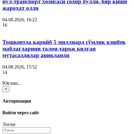
йўл-транспорт ҳодисаси содир бўлди, бир киши
жароҳат олди
04.08.2026, 16:22
16
Тошкентда қарийб 5 миллиард сўмлик кэшбек
маблағларини талон-тарож қилган
мутасаддилар аниқланди
04.08.2026, 15:52
14
Юклаш...
×
Авторизация
Войти через сайт
Логин