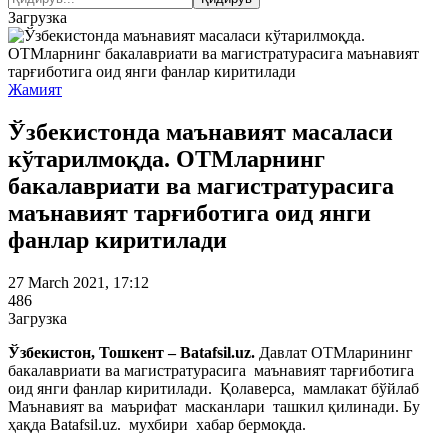
Загрузка
Жамият
Ўзбекистонда маънавият масаласи
кўтарилмоқда. ОТМларнинг
бакалавриати ва магистратурасига
маънавият тарғиботига оид янги
фанлар киритилади
27 March 2021, 17:12
486
Загрузка
Ўзбекистон, Тошкент – Batafsil.uz.
Давлат ОТМларининг
бакалавриати ва магистратурасига маънавият тарғиботига
оид янги фанлар киритилади. Қолаверса, мамлакат бўйлаб
Маънавият ва маърифат масканлари ташкил қилинади. Бу
ҳақда Batafsil.uz. мухбири хабар бермоқда.