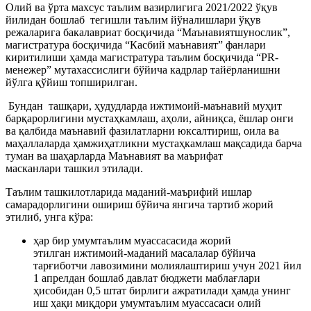
Олий ва ўрта махсус таълим вазирлигига 2021/2022 ўқув
йилидан бошлаб тегишли таълим йўналишлари ўқув
режаларига бакалавриат босқичида “Маънавиятшунослик”,
магистратура босқичида “Касбий маънавият” фанлари
киритилиши ҳамда магистратура таълим босқичида “PR-
менежер” мутахассислиги бўйича кадрлар тайёрланишни
йўлга қўйиш топширилган.
Бундан ташқари, ҳудудларда ижтимоий-маънавий муҳит
барқарорлигини мустаҳкамлаш, аҳоли, айниқса, ёшлар онги
ва қалбида маънавий фазилатларни юксалтириш, оила ва
маҳаллаларда ҳамжиҳатликни мустаҳкамлаш мақсадида барча
туман ва шаҳарларда Маънавият ва маърифат
масканлари ташкил этилади.
Таълим ташкилотларида маданий-маърифий ишлар
самарадорлигини ошириш бўйича янгича тартиб жорий
этилиб, унга кўра:
ҳар бир умумтаълим муассасасида жорий
этилган ижтимоий-маданий масалалар бўйича
тарғиботчи лавозимини молиялаштириш учун 2021 йил
1 апрелдан бошлаб давлат бюджети маблағлари
ҳисобидан 0,5 штат бирлиги ажратилади ҳамда унинг
иш ҳақи миқдори умумтаълим муассасаси олий