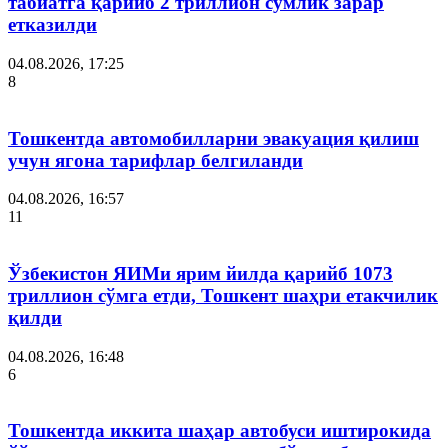
табиатга қарийб 2 триллион сўмлик зарар
етказилди
04.08.2026, 17:25
8
Тошкентда автомобилларни эвакуация қилиш
учун ягона тарифлар белгиланди
04.08.2026, 16:57
11
Ўзбекистон ЯИМи ярим йилда қарийб 1073
триллион сўмга етди, Тошкент шаҳри етакчилик
қилди
04.08.2026, 16:48
6
Тошкентда иккита шаҳар автобуси иштирокида