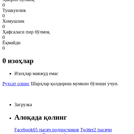
0
Тушкунлик
0
Хомушлик
0
Ҳафсаласи пир бўлмоқ
0
Ёқмайди
0
0
изоҳлар
Изоҳлар мавжуд емас
Рухсат олинг
Шарҳлар қолдириш мумкин бўлиши учун.
Загрузка
Алоқада қолинг
Facebook
65 тысяч подписчиков
Twitter
2 тысячи