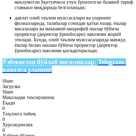
маълумотли ўқитувчиси учун ўрнатилган базавий тариф
ставкаси миқдорида белгиланади;
давлат олий таълим муассасалари ва уларнинг
филиалларида, талабалар сонидан қатъи назар, ёшлар
масалалари ва маънавий-маърифий ишлар бўйича
проректор (директор ўринбосари) лавозими жорий
этилади. Бунда, олий таълим муассасаларида мавжуд
ёшлар билан ишлаш бўйича проректор (директор
ўринбосари) лавозими қисқартирилади.
Ўзбекистон бўйлаб янгиликлар:
Telegram-
каналга уланинг
Share
Загрузка
Share
Мақоладан таъсирланиш
Ёқади
0
Таҳсинга лойиқ
0
Хурсандчилик
0
Ҳайрон бўлмоқ