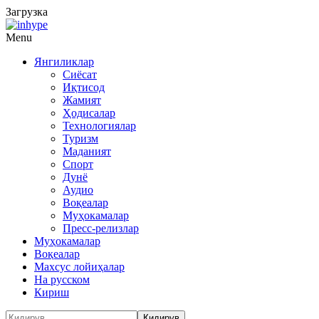
Загрузка
Menu
Янгиликлар
Сиёсат
Иқтисод
Жамият
Ҳодисалар
Технологиялар
Туризм
Маданият
Спорт
Дунё
Аудио
Воқеалар
Муҳокамалар
Пресс-релизлар
Муҳокамалар
Воқеалар
Махсус лойиҳалар
На русском
Кириш