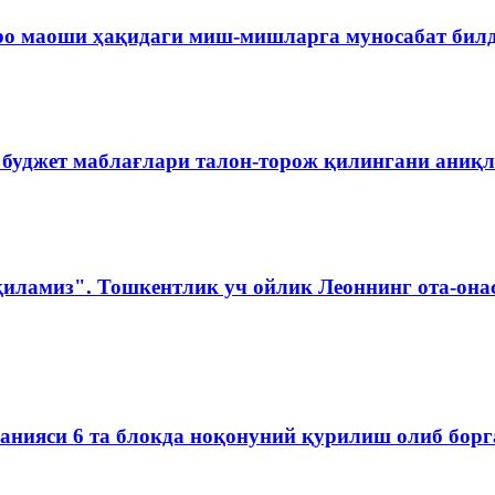
ро маоши ҳақидаги миш-мишларга муносабат бил
 буджет маблағлари талон-торож қилингани аниқ
қиламиз". Тошкентлик уч ойлик Леоннинг ота-она
мпанияси 6 та блокда ноқонуний қурилиш олиб бор