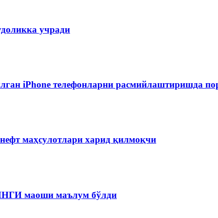
удоликка учради
лган iPhone телефонларни расмийлаштиришда пор
 нефт маҳсулотлари харид қилмоқчи
 ЯНГИ маоши маълум бўлди