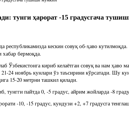
ади: тунги ҳарорат -15 градусгача туши
а республикамизда кескин совуқ об-ҳаво кутилмоқда.
и хабар бермоқда.
аб Ўзбекистонга кириб келаётган совуқ ва нам ҳаво ма
а 21-24 ноябрь кунлари ўз таъсирини кўрсатади. Шу к
дига 15-20 метрни ташкил қилади.
б, тунгги пайтда 0, -5 градус, айрим жойларда -8 град
рати -10, -15 градус, кундузи +2, +7 градусга тенгла