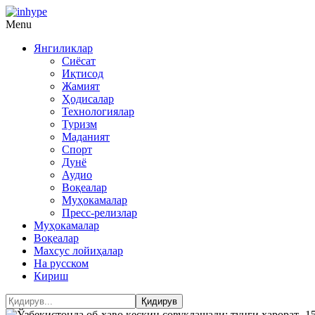
Menu
Янгиликлар
Сиёсат
Иқтисод
Жамият
Ҳодисалар
Технологиялар
Туризм
Маданият
Спорт
Дунё
Аудио
Воқеалар
Муҳокамалар
Пресс-релизлар
Муҳокамалар
Воқеалар
Махсус лойиҳалар
На русском
Кириш