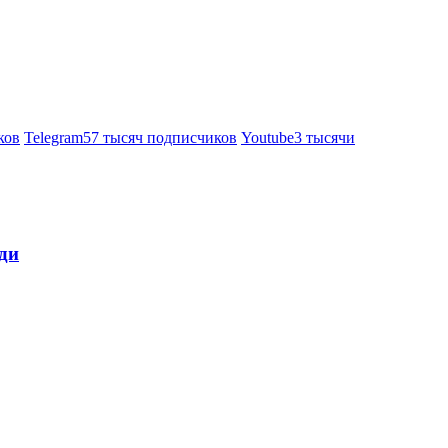
ков
Telegram
57 тысяч подписчиков
Youtube
3 тысячи
ди