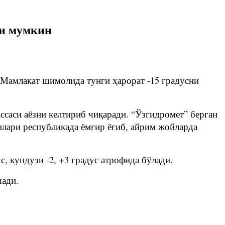
ши мумкин
 Мамлакат шимолида тунги ҳарорат -15 градусни
ссаси аёзни келтириб чиқаради. “Ўзгидромет” берган
унлари республикада ёмғир ёғиб, айрим жойларда
ус, кундузи -2, +3 градус атрофида бўлади.
шади.