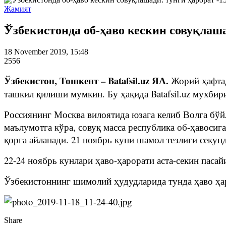
Жамият
Ўзбекистонда об-ҳаво кескин совуқлаш
18 November 2019, 15:48
2556
Ўзбекистон, Тошкент – Batafsil.uz ЯА.
Жорий ҳафтад
ташкил қилиши мумкин. Бу ҳақида Batafsil.uz мухбир
Россиянинг Москва вилоятида юзага келиб Волга бўйл
маълумотга кўра, совуқ масса республика об-ҳавосиг
қорга айланади. 21 ноябрь куни шамол тезлиги секун
22-24 ноябрь кунлари ҳаво-ҳарорати аста-секин пасайи
Ўзбекистоннинг шимолий ҳудудларида тунда ҳаво ҳаро
Share