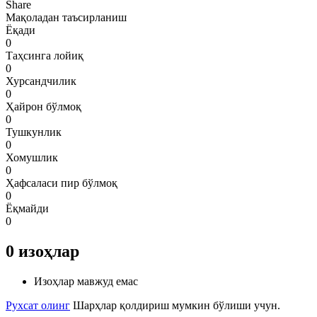
Share
Мақоладан таъсирланиш
Ёқади
0
Таҳсинга лойиқ
0
Хурсандчилик
0
Ҳайрон бўлмоқ
0
Тушкунлик
0
Хомушлик
0
Ҳафсаласи пир бўлмоқ
0
Ёқмайди
0
0
изоҳлар
Изоҳлар мавжуд емас
Рухсат олинг
Шарҳлар қолдириш мумкин бўлиши учун.