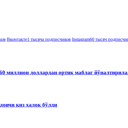
ков
Вконтакте
1 тысяча подписчиков
Instagram
60 тысяч подписчи
60 миллион доллардан ортиқ маблағ йўналтирила
довчи қиз ҳалок бўлди