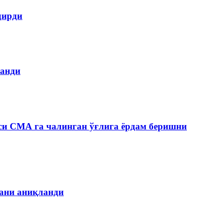
дирди
ланди
си СМА га чалинган ўғлига ёрдам беришни
гани аниқланди