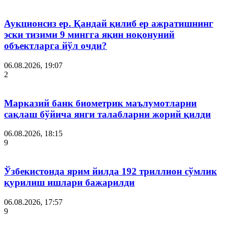
Аукционсиз ер. Қандай қилиб ер ажратишнинг
эски тизими 9 мингга яқин ноқонуний
объектларга йўл очди?
06.08.2026, 19:07
2
Марказий банк биометрик маълумотларни
сақлаш бўйича янги талабларни жорий қилди
06.08.2026, 18:15
9
Ўзбекистонда ярим йилда 192 триллион сўмлик
қурилиш ишлари бажарилди
06.08.2026, 17:57
9