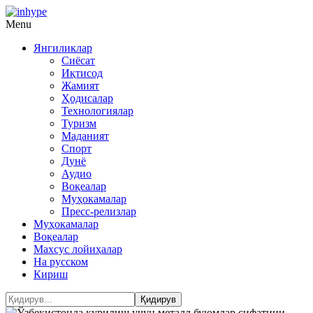
Menu
Янгиликлар
Сиёсат
Иқтисод
Жамият
Ҳодисалар
Технологиялар
Туризм
Маданият
Спорт
Дунё
Аудио
Воқеалар
Муҳокамалар
Пресс-релизлар
Муҳокамалар
Воқеалар
Махсус лойиҳалар
На русском
Кириш