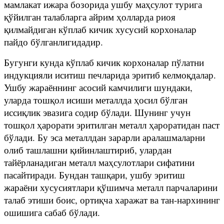
мамлакат ижара бозорида ушбу маҳсулот турига
қўйилган талабларга айрим ҳолларда риоя
қилмайдиган кўплаб кичик хусусий корхоналар
пайдо бўлганлигидадир.
Бугунги кунда кўплаб кичик корхоналар пўлатни
индукцияли иситиш печларида эритиб келмоқдалар.
Ушбу жараённинг асосий камчилиги шундаки,
уларда тошқол исиши металлда ҳосил бўлган
иссиқлик эвазига содир бўлади. Шунинг учун
тошқол ҳарорати эритилган металл ҳароратидан паст
бўлади. Бу эса металлдан зарарли аралашмаларни
олиб ташлашни қийинлаштириб, улардан
тайёрланадиган металл маҳсулотлари сифатини
пасайтиради. Бундан ташқари, ушбу эритиш
жараёни хусусиятлари қўшимча металл парчаларини
талаб этиши боис, ортиқча харажат ва тан-нархининг
ошишига сабаб бўлади.