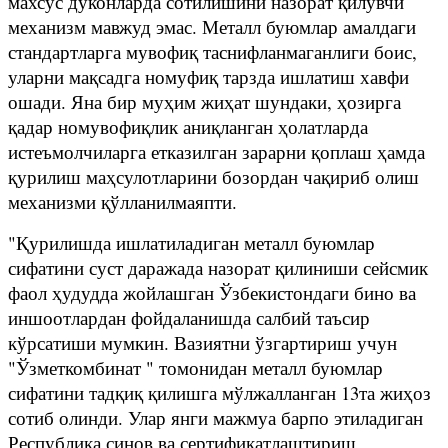
махсус дўконларда сотилишини назорат қилувчи
механизм мавжуд эмас. Металл буюмлар амалдаги
стандартларга мувофиқ таснифланмаганлиги боис,
уларни мақсадга номуфиқ тарзда ишлатиш хавфи
ошади. Яна бир муҳим жиҳат шундаки, ҳозирга
қадар номувофиқлик аниқланган ҳолатларда
истеъмолчиларга етказилган зарарни қоплаш ҳамда
қурилиш маҳсулотларини бозордан чақириб олиш
механизми қўлланилмаяпти.
"Қурилишда ишлатиладиган металл буюмлар
сифатини суст даражада назорат қилиниши сейсмик
фаол ҳудудда жойлашган Ўзбекистондаги бино ва
иншоотлардан фойдаланишда салбий таъсир
кўрсатиши мумкин. Вазиятни ўзгартириш учун
"Ўзметкомбинат " томонидан металл буюмлар
сифатини тадқиқ қилишга мўлжалланган 13та жиҳоз
сотиб олинди. Улар янги мажмуа барпо этиладиган
Республика синов ва сертификатлаштириш