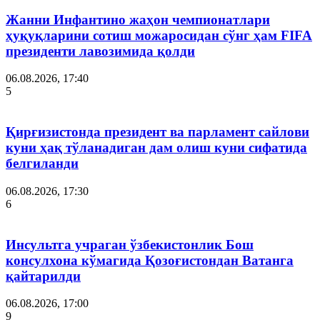
Жанни Инфантино жаҳон чемпионатлари
ҳуқуқларини сотиш можаросидан сўнг ҳам FIFA
президенти лавозимида қолди
06.08.2026, 17:40
5
Қирғизистонда президент ва парламент сайлови
куни ҳақ тўланадиган дам олиш куни сифатида
белгиланди
06.08.2026, 17:30
6
Инсультга учраган ўзбекистонлик Бош
консулхона кўмагида Қозоғистондан Ватанга
қайтарилди
06.08.2026, 17:00
9