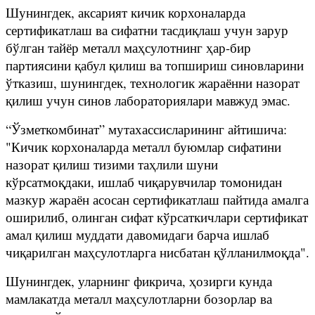
Шунингдек, аксарият кичик корхоналарда
сертификатлаш ва сифатни тасдиқлаш учун зарур
бўлган тайёр металл маҳсулотнинг ҳар-бир
партиясини қабул қилиш ва топшириш синовларини
ўтказиш, шунингдек, технологик жараённи назорат
қилиш учун синов лабораториялари мавжуд эмас.
“Ўзметкомбинат” мутахассисларининг айтишича:
"Кичик корхоналарда металл буюмлар сифатини
назорат қилиш тизими таҳлили шуни
кўрсатмоқдаки, ишлаб чиқарувчилар томонидан
мазкур жараён асосан сертификатлаш пайтида амалга
оширилиб, олинган сифат кўрсаткичлари сертификат
амал қилиш муддати давомидаги барча ишлаб
чиқарилган маҳсулотларга нисбатан қўлланилмоқда".
Шунингдек, уларнинг фикрича, ҳозирги кунда
мамлакатда металл маҳсулотларни бозорлар ва