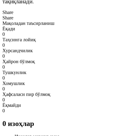
тақиқланади.
Share
Share
Мақоладан таъсирланиш
Ёқади
0
Таҳсинга лойиқ
0
Хурсандчилик
0
Ҳайрон бўлмоқ
0
Тушкунлик
0
Хомушлик
0
Ҳафсаласи пир бўлмоқ
0
Ёқмайди
0
0
изоҳлар