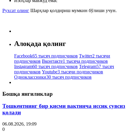
Изоҳлар мавжуд емас
Рухсат олинг
Шарҳлар қолдириш мумкин бўлиши учун.
Алоқада қолинг
Facebook
65 тысяч подписчиков
Twitter
2 тысячи
подписчиков
Вконтакте
1 тысяча подписчиков
Instagram
60 тысяч подписчиков
Telegram
57 тысяч
подписчиков
Youtube
3 тысячи подписчиков
Одноклассники
30 тысяч подписчиков
Бошқа янгиликлар
Тошкентнинг бир қисми вақтинча иссиқ сувсиз
қолади
06.08.2026, 19:09
0