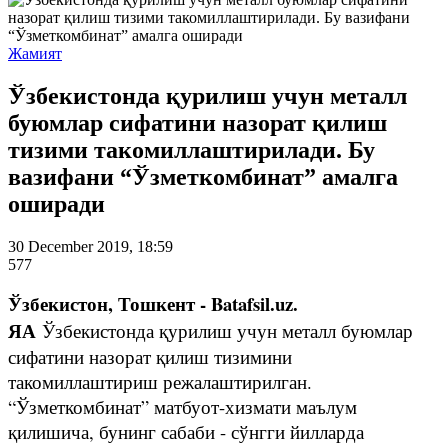
Жамият
Ўзбекистонда қурилиш учун металл
буюмлар сифатини назорат қилиш
тизими такомиллаштирилади. Бу
вазифани “Ўзметкомбинат” амалга
оширади
30 December 2019, 18:59
577
Ўзбекистон, Тошкент - Batafsil.uz.
ЯА
Ўзбекистонда қурилиш учун металл буюмлар
сифатини назорат қилиш тизимини
такомиллаштириш режалаштирилган.
“Ўзметкомбинат” матбуот-хизмати маълум
қилишича, бунинг сабаби - сўнгги йилларда