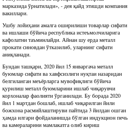
марказида ўрнатилади», - дея қайд этишди компания
вакиллари.
Ушбу лойиҳани амалга оширилиши товарлар сифати
ва ишлаши бўйича республика истеъмолчиларига
кафолатни таъминлайди. Айнан шу ерда металл
прокати синовдан ўтказилиб, уларнинг сифати
аниқланади.
Бундан ташқари, 2020 йил 15 январгача металл
буюмлар сифати ва хавфсизлиги нуқтаи назаридан
белгиланган меъёрларга мувофиқлиги бўйича
қурилиш металл буюмларини ишлаб чиқарувчи
корхоналар фаолияти ўрганилади. Бу борада 2020
йил 1 мартдан бошлаб, ишлаб чиқарилган йили
божхона расмийлаштируви пайтида 3 йилдан ошган
ҳамда илгари фойдаланишда бўлган индукцион печь
ва камераларини мамлакатга олиб кириш