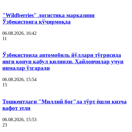
"Wildberries" логистика марказини
Ўзбекистонга кўчирмоқда
06.08.2026, 16:42
11
Ўзбекистонда автомобиль йўллари тўғрисида
янги қонун қабул қилинди. Ҳайдовчилар учун
нималар ўзгаради
06.08.2026, 15:54
15
Тошкентдаги "Миллий боғ"да тўрт ёшли қизча
вафот этди
06.08.2026, 15:53
23