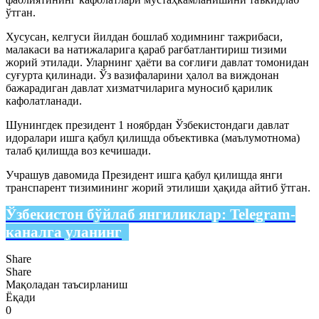
ўтган.
Хусусан, келгуси йилдан бошлаб ходимнинг тажрибаси,
малакаси ва натижаларига қараб рағбатлантириш тизими
жорий этилади. Уларнинг ҳаёти ва соғлиғи давлат томонидан
суғурта қилинади. Ўз вазифаларини ҳалол ва виждонан
бажарадиган давлат хизматчиларига муносиб қарилик
кафолатланади.
Шунингдек президент 1 ноябрдан Ўзбекистондаги давлат
идоралари ишга қабул қилишда объективка (маълумотнома)
талаб қилишда воз кечишади.
Учрашув давомида Президент ишга қабул қилишда янги
транспарент тизимининг жорий этилиши ҳақида айтиб ўтган.
Ўзбекистон бўйлаб янгиликлар:
Telegram-
каналга уланинг
Share
Share
Мақоладан таъсирланиш
Ёқади
0