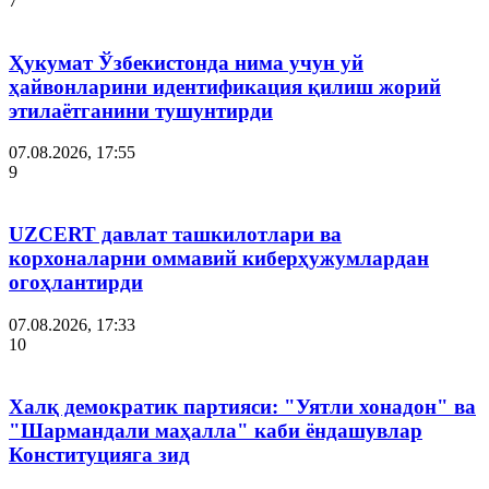
7
Ҳукумат Ўзбекистонда нима учун уй
ҳайвонларини идентификация қилиш жорий
этилаётганини тушунтирди
07.08.2026, 17:55
9
UZCERT давлат ташкилотлари ва
корхоналарни оммавий киберҳужумлардан
огоҳлантирди
07.08.2026, 17:33
10
Халқ демократик партияси: "Уятли хонадон" ва
"Шармандали маҳалла" каби ёндашувлар
Конституцияга зид