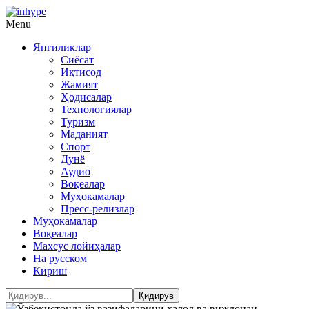
Menu
Янгиликлар
Сиёсат
Иқтисод
Жамият
Ҳодисалар
Технологиялар
Туризм
Маданият
Спорт
Дунё
Аудио
Воқеалар
Муҳокамалар
Пресс-релизлар
Муҳокамалар
Воқеалар
Махсус лойиҳалар
На русском
Кириш