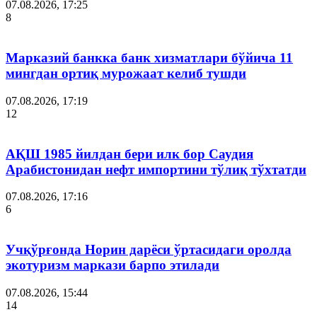
07.08.2026, 17:25
8
Марказий банкка банк хизматлари бўйича 11
мингдан ортиқ мурожаат келиб тушди
07.08.2026, 17:19
12
АҚШ 1985 йилдан бери илк бор Саудия
Арабистонидан нефт импортини тўлиқ тўхтатди
07.08.2026, 17:16
6
Учқўрғонда Норин дарёси ўртасидаги оролда
экотуризм маркази барпо этилади
07.08.2026, 15:44
14