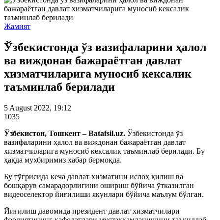
Жамият
Ўзбекистонда ўз вазифаларини ҳалол
ва виждонан бажараётган давлат
хизматчиларига муносиб кексалик
таъминлаб берилади
5 August 2022, 19:12
1035
Ўзбекистон, Тошкент – Batafsil.uz.
Ўзбекистонда ўз
вазифаларини ҳалол ва виждонан бажараётган давлат
хизматчиларига муносиб кексалик таъминлаб берилади. Бу
ҳақда мухбиримиз хабар бермоқда.
Бу тўғрисида кеча давлат хизматини ислоҳ қилиш ва
бошқарув самарадорлигини ошириш бўйича ўтказилган
видеоселектор йиғилиши якунлари бўйича маълум бўлган.
Йиғилиш давомида президент давлат хизматчилари
фаолиятининг кафолатлари мустаҳкамланишини таъкидлаб