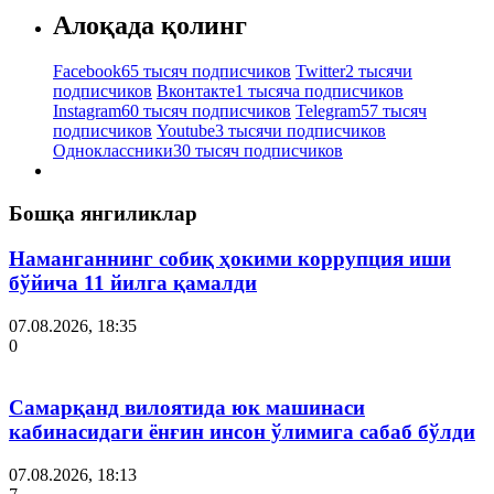
Алоқада қолинг
Facebook
65 тысяч подписчиков
Twitter
2 тысячи
подписчиков
Вконтакте
1 тысяча подписчиков
Instagram
60 тысяч подписчиков
Telegram
57 тысяч
подписчиков
Youtube
3 тысячи подписчиков
Одноклассники
30 тысяч подписчиков
Бошқа янгиликлар
Наманганнинг собиқ ҳокими коррупция иши
бўйича 11 йилга қамалди
07.08.2026, 18:35
0
Самарқанд вилоятида юк машинаси
кабинасидаги ёнғин инсон ўлимига сабаб бўлди
07.08.2026, 18:13