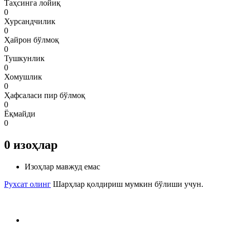
Таҳсинга лойиқ
0
Хурсандчилик
0
Ҳайрон бўлмоқ
0
Тушкунлик
0
Хомушлик
0
Ҳафсаласи пир бўлмоқ
0
Ёқмайди
0
0
изоҳлар
Изоҳлар мавжуд емас
Рухсат олинг
Шарҳлар қолдириш мумкин бўлиши учун.