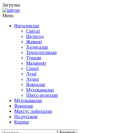
Загрузка
Menu
Янгиликлар
Сиёсат
Иқтисод
Жамият
Ҳодисалар
Технологиялар
Туризм
Маданият
Спорт
Дунё
Аудио
Воқеалар
Муҳокамалар
Пресс-релизлар
Муҳокамалар
Воқеалар
Махсус лойиҳалар
На русском
Кириш