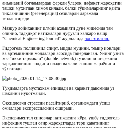
анъанавий боғламлардан фарқли ўлароқ, нафақат жароҳатни
ташқи муҳитдан ҳимоя қилади, балки тўқималарнинг қайта
тикланишини (регенерация) сезиларли даражада
тезлаштиради.
Мазкур лойиҳанинг илмий аҳамияти дунё миқёсида тан
олиниб, тадқиқот натижалари нуфузли халқаро нашр —
"Chemical Engineering Journal" журналида
чоп этилган.
Гидрoгель поливинил спирт, мидия муцини, темир ионлари
ва артемизинин моддалари асосида тайёрланган. Унинг ўзига
хос "икки тармоқли" (double-network) тузилиши инфекция
тарқалишининг олдини олади ва яллиғланиш жараёнини
тўхтатади.
Тўқималарга мустаҳкам ёпишади ва ҳаракат давомида ўз
шаклини йўқотмайди.
Оксидловчи стрессни пасайтириб, организмдаги ўсиш
омиллари экспрессиясини оширади.
Экспериментал синовлар натижасига кўра, ушбу гидрогель
инфекция тушган оғир жароҳатларда тери қаватининг