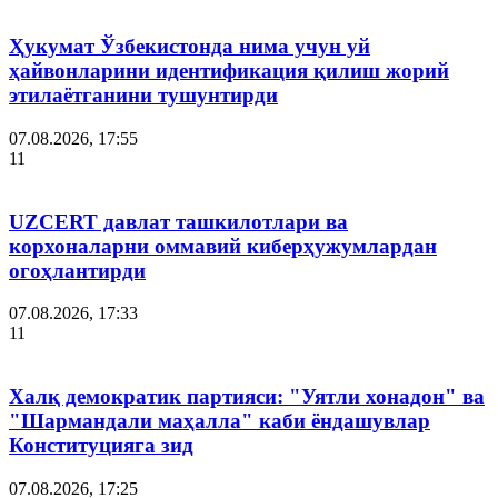
Ҳукумат Ўзбекистонда нима учун уй
ҳайвонларини идентификация қилиш жорий
этилаётганини тушунтирди
07.08.2026, 17:55
11
UZCERT давлат ташкилотлари ва
корхоналарни оммавий киберҳужумлардан
огоҳлантирди
07.08.2026, 17:33
11
Халқ демократик партияси: "Уятли хонадон" ва
"Шармандали маҳалла" каби ёндашувлар
Конституцияга зид
07.08.2026, 17:25