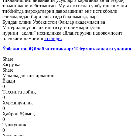
тикланишини анъанавий усулларга қараганда анча тезроқ
таъминлаши исботланган. Мутахассислар ушбу ишланмани
тиббиётда жароҳатларни даволашнинг энг истиқболли
ечимларидан бири сифатида баҳоламоқдалар.
Бундан олдин Ўзбекистон Фанлар академияси ва
Материалшунослик институти олимлари қуёш
нурини
"ақлли" иссиқликка айлантирувчи нанокомпозит
плёнкани намойиш
этганди.
Ўзбекистон бўйлаб янгиликлар: Telegram-каналга уланинг
Share
Загрузка
Share
Мақоладан таъсирланиш
Ёқади
0
Таҳсинга лойиқ
0
Хурсандчилик
0
Ҳайрон бўлмоқ
0
Тушкунлик
0
Хомушлик