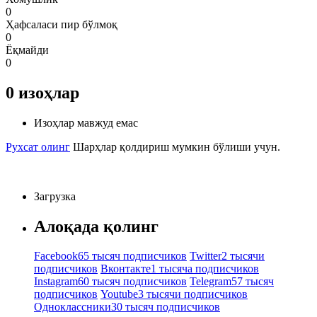
0
Ҳафсаласи пир бўлмоқ
0
Ёқмайди
0
0
изоҳлар
Изоҳлар мавжуд емас
Рухсат олинг
Шарҳлар қолдириш мумкин бўлиши учун.
Загрузка
Алоқада қолинг
Facebook
65 тысяч подписчиков
Twitter
2 тысячи
подписчиков
Вконтакте
1 тысяча подписчиков
Instagram
60 тысяч подписчиков
Telegram
57 тысяч
подписчиков
Youtube
3 тысячи подписчиков
Одноклассники
30 тысяч подписчиков