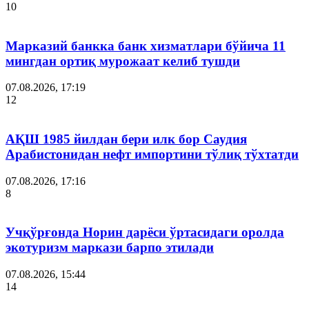
10
Марказий банкка банк хизматлари бўйича 11
мингдан ортиқ мурожаат келиб тушди
07.08.2026, 17:19
12
АҚШ 1985 йилдан бери илк бор Саудия
Арабистонидан нефт импортини тўлиқ тўхтатди
07.08.2026, 17:16
8
Учқўрғонда Норин дарёси ўртасидаги оролда
экотуризм маркази барпо этилади
07.08.2026, 15:44
14