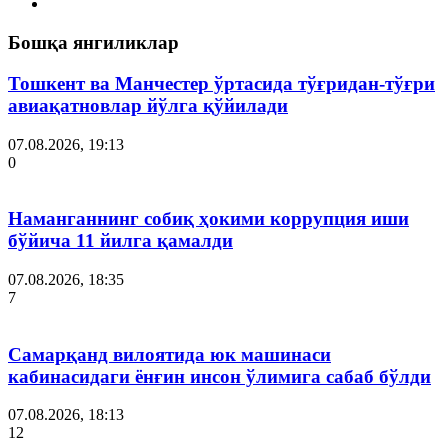
Бошқа янгиликлар
Тошкент ва Манчестер ўртасида тўғридан-тўғри
авиақатновлар йўлга қўйилади
07.08.2026, 19:13
0
Наманганнинг собиқ ҳокими коррупция иши
бўйича 11 йилга қамалди
07.08.2026, 18:35
7
Самарқанд вилоятида юк машинаси
кабинасидаги ёнғин инсон ўлимига сабаб бўлди
07.08.2026, 18:13
12