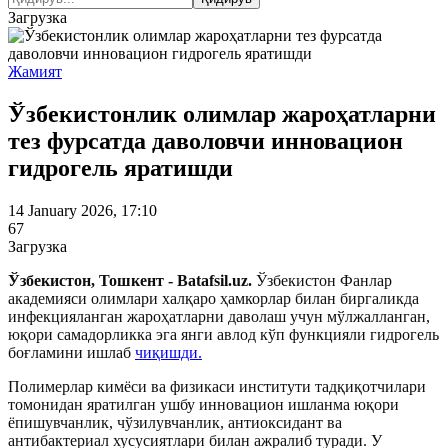
Загрузка
Жамият
Ўзбекистонлик олимлар жароҳатларни
тез фурсатда даволовчи инновацион
гидрогель яратишди
14 January 2026, 17:10
67
Загрузка
Ўзбекистон, Тошкент - Batafsil.uz.
Ўзбекистон Фанлар
академияси олимлари халқаро ҳамкорлар билан биргаликда
инфекцияланган жароҳатларни даволаш учун мўлжалланган,
юқори самадорликка эга янги авлод кўп функцияли гидрогель
боғламини ишлаб
чиқишди.
Полимерлар кимёси ва физикаси институти тадқиқотчилари
томонидан яратилган ушбу инновацион ишланма юқори
ёпишувчанлик, чўзилувчанлик, антиоксидант ва
антибактериал хусусиятлари билан ажралиб туради. У