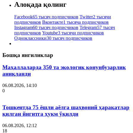
Алоқада қолинг
Facebook
65 тысяч подписчиков
Twitter
2 тысячи
подписчиков
Вконтакте
1 тысяча подписчиков
Instagram
60 тысяч подписчиков
Telegram
57 тысяч
подписчиков
Youtube
3 тысячи подписчиков
Одноклассники
30 тысяч подписчиков
Бошқа янгиликлар
Маҳаллаларда 350 та экологик қонунбузарлик
аниқланди
06.08.2026, 14:10
0
Тошкентда 75 ёшли аёлга шаҳвоний ҳаракатлар
қилган йигитга ҳукм ўқилди
06.08.2026, 12:12
18