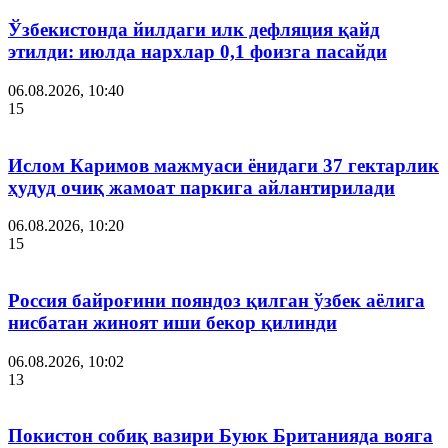
Ўзбекистонда йилдаги илк дефляция қайд
этилди: июлда нархлар 0,1 фоизга пасайди
06.08.2026, 10:40
15
Ислом Каримов мажмуаси ёнидаги 37 гектарлик
ҳудуд очиқ жамоат паркига айлантирилади
06.08.2026, 10:20
15
Россия байроғини пояндоз қилган ўзбек аёлига
нисбатан жиноят иши бекор қилинди
06.08.2026, 10:02
13
Покистон собиқ вазири Буюк Британияда вояга