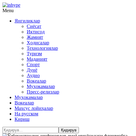
Menu
Янгиликлар
Сиёсат
Иқтисод
Жамият
Ҳодисалар
Технологиялар
Туризм
Маданият
Спорт
Дунё
Аудио
Воқеалар
Муҳокамалар
Пресс-релизлар
Муҳокамалар
Воқеалар
Махсус лойиҳалар
На русском
Кириш