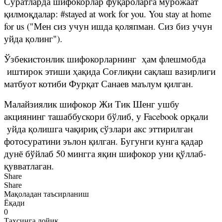
Суратларда шифокорлар фуқароларга мурожаат
қилмоқдалар: #stayed at work for you. You stay at home
for us ("Мен сиз учун ишда қоляпман. Сиз биз учун
уйда қолинг").
Ўзбекистонлик шифокорларнинг ҳам флешмобда
иштирок этиши ҳақида Соғлиқни сақлаш вазирлиги
матбуот котиби Фурқат Санаев маълум қилган.
Малайзиялик шифокор Жи Тик Шенг ушбу
акциянинг ташаббускори бўлиб, у Facebook орқали
уйда қолишга чақириқ сўзлари акс эттирилган
фотосуратини эълон қилган. Бугунги кунга қадар
дунё бўйлаб 50 мингга яқин шифокор уни қўллаб-
қувватлаган.
Share
Share
Мақоладан таъсирланиш
Ёқади
0
Таҳсинга лойиқ