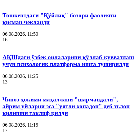
Тошкентдаги "Қўйлиқ" бозори фаолияти
қисман чекланди
06.08.2026, 11:50
16
АҚШдаги ўзбек оилаларини қўллаб-қувватлаш
учун психологик платформа ишга туширилди
06.08.2026, 11:25
13
Чиноз ҳокими маҳаллани "шармандали",
айрим уйларни эса "уятли хонадон" деб эълон
қилишни таклиф қилди
06.08.2026, 11:15
17