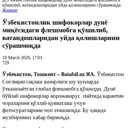
Жамият
Ўзбекистонлик шифокорлар дунё
миқёсидаги флешмобга қўшилиб,
ватандошларидан уйда қолишларини
сўрашмоқда
19 March 2020, 17:01
729
Ўзбекистон, Тошкент – Batafsil.uz ЯА.
Ўзбекистон
Соғлиқни сақлаш вазирлиги шу кунларда
ўтказилаётган глобал флешмобга қўшилди. Дунё
бўйлаб шифокорлар коронавирус пайтида карантин
чораларини қўллаб-қувватлаш учун
фотосуратларини чоп этишмоқда. Бу ҳақида
мухбиримиз хабар бермоқда.