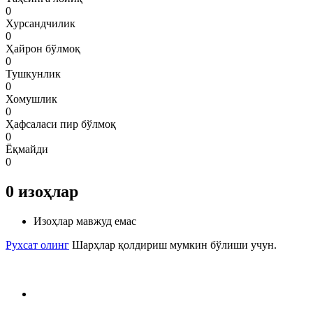
0
Хурсандчилик
0
Ҳайрон бўлмоқ
0
Тушкунлик
0
Хомушлик
0
Ҳафсаласи пир бўлмоқ
0
Ёқмайди
0
0
изоҳлар
Изоҳлар мавжуд емас
Рухсат олинг
Шарҳлар қолдириш мумкин бўлиши учун.