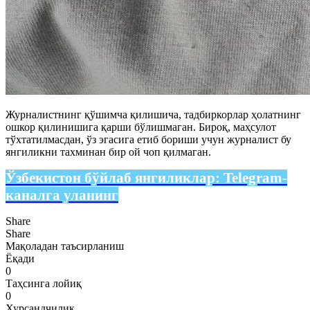
Журналистнинг қўшимча қилишича, тадбиркорлар ҳолатнинг
ошкор қилинишига қарши бўлишмаган. Бироқ, маҳсулот
тўхтатилмасдан, ўз эгасига етиб бориши учун журналист бу
янгиликни тахминан бир ой чоп қилмаган.
Ўзбекистон бўйлаб янгиликлар:
Telegram-
каналга уланинг
Share
Share
Мақоладан таъсирланиш
Ёқади
0
Таҳсинга лойиқ
0
Хурсандчилик