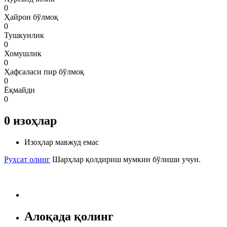
0
Ҳайрон бўлмоқ
0
Тушкунлик
0
Хомушлик
0
Ҳафсаласи пир бўлмоқ
0
Ёқмайди
0
0
изоҳлар
Изоҳлар мавжуд емас
Рухсат олинг
Шарҳлар қолдириш мумкин бўлиши учун.
Алоқада қолинг