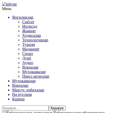
Menu
Янгиликлар
Сиёсат
Иқтисод
Жамият
Ҳодисалар
Технологиялар
Туризм
Маданият
Спорт
Дунё
Аудио
Воқеалар
Муҳокамалар
Пресс-релизлар
Муҳокамалар
Воқеалар
Махсус лойиҳалар
На русском
Кириш