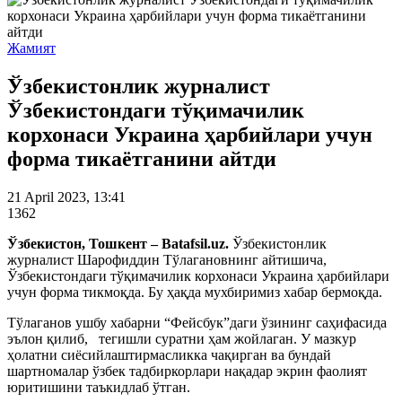
Жамият
Ўзбекистонлик журналист
Ўзбекистондаги тўқимачилик
корхонаси Украина ҳарбийлари учун
форма тикаётганини айтди
21 April 2023, 13:41
1362
Ўзбекистон, Тошкент – Batafsil.uz.
Ўзбекистонлик
журналист Шарофиддин Тўлагановнинг айтишича,
Ўзбекистондаги тўқимачилик корхонаси Украина ҳарбийлари
учун форма тикмоқда. Бу ҳақда мухбиримиз хабар бермоқда.
Тўлаганов ушбу хабарни “Фейсбук”даги ўзининг саҳифасида
эълон қилиб, тегишли суратни ҳам жойлаган. У мазкур
ҳолатни сиёсийлаштирмасликка чақирган ва бундай
шартномалар ўзбек тадбиркорлари нақадар экрин фаолият
юритишини таъкидлаб ўтган.