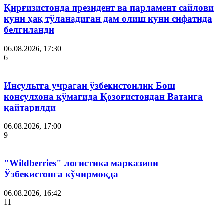
Қирғизистонда президент ва парламент сайлови
куни ҳақ тўланадиган дам олиш куни сифатида
белгиланди
06.08.2026, 17:30
6
Инсультга учраган ўзбекистонлик Бош
консулхона кўмагида Қозоғистондан Ватанга
қайтарилди
06.08.2026, 17:00
9
"Wildberries" логистика марказини
Ўзбекистонга кўчирмоқда
06.08.2026, 16:42
11