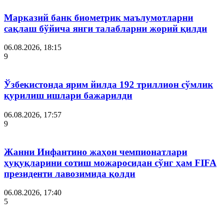
Марказий банк биометрик маълумотларни
сақлаш бўйича янги талабларни жорий қилди
06.08.2026, 18:15
9
Ўзбекистонда ярим йилда 192 триллион сўмлик
қурилиш ишлари бажарилди
06.08.2026, 17:57
9
Жанни Инфантино жаҳон чемпионатлари
ҳуқуқларини сотиш можаросидан сўнг ҳам FIFA
президенти лавозимида қолди
06.08.2026, 17:40
5