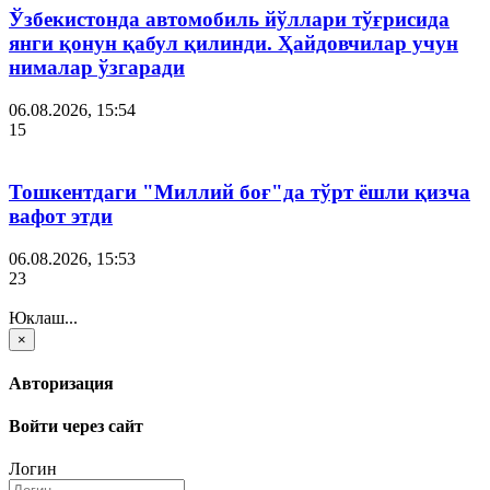
Ўзбекистонда автомобиль йўллари тўғрисида
янги қонун қабул қилинди. Ҳайдовчилар учун
нималар ўзгаради
06.08.2026, 15:54
15
Тошкентдаги "Миллий боғ"да тўрт ёшли қизча
вафот этди
06.08.2026, 15:53
23
Юклаш...
×
Авторизация
Войти через сайт
Логин