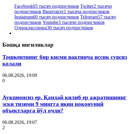
Facebook
65 тысяч подписчиков
Twitter
2 тысячи
подписчиков
Вконтакте
1 тысяча подписчиков
Instagram
60 тысяч подписчиков
Telegram
57 тысяч
подписчиков
Youtube
3 тысячи подписчиков
Одноклассники
30 тысяч подписчиков
Бошқа янгиликлар
Тошкентнинг бир қисми вақтинча иссиқ сувсиз
қолади
06.08.2026, 19:09
0
Аукционсиз ер. Қандай қилиб ер ажратишнинг
эски тизими 9 мингга яқин ноқонуний
объектларга йўл очди?
06.08.2026, 19:07
2