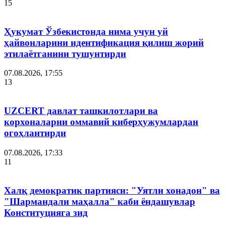
15
Ҳукумат Ўзбекистонда нима учун уй
ҳайвонларини идентификация қилиш жорий
этилаётганини тушунтирди
07.08.2026, 17:55
13
UZCERT давлат ташкилотлари ва
корхоналарни оммавий киберҳужумлардан
огоҳлантирди
07.08.2026, 17:33
11
Халқ демократик партияси: "Уятли хонадон" ва
"Шармандали маҳалла" каби ёндашувлар
Конституцияга зид