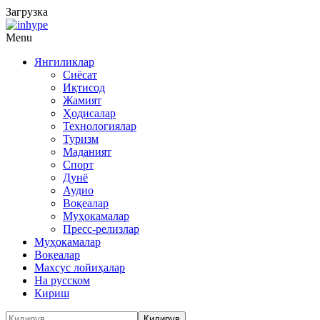
Загрузка
Menu
Янгиликлар
Сиёсат
Иқтисод
Жамият
Ҳодисалар
Технологиялар
Туризм
Маданият
Спорт
Дунё
Аудио
Воқеалар
Муҳокамалар
Пресс-релизлар
Муҳокамалар
Воқеалар
Махсус лойиҳалар
На русском
Кириш