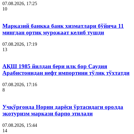
07.08.2026, 17:25
10
Марказий банкка банк хизматлари бўйича 11
мингдан ортиқ мурожаат келиб тушди
07.08.2026, 17:19
13
АҚШ 1985 йилдан бери илк бор Саудия
Арабистонидан нефт импортини тўлиқ тўхтатди
07.08.2026, 17:16
8
Учқўрғонда Норин дарёси ўртасидаги оролда
экотуризм маркази барпо этилади
07.08.2026, 15:44
14