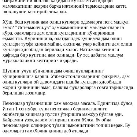
байрамини нишонлаш ҳақидаги кутилаётган қарори
мамлакатнинг деярли барча ижтмиоий тармоқларида катта
шов-шувни келтириб чиқарди.
Хўш, беш кунлик дам олиш кунлари одамларга нега маъқул
эмас? “Истеъмолчи.уз” ҳамжамиятининг маълумотларига
кўра, одамларга дам олиш кунларининг кўчирилиши
ёқмаяпти. Кўринишича, одатдагидек қўшимча дам олиш
кунлари туҳфа қилинмайди, аксинча, улар кейинги дам олиш
кунлари ҳисобидан берилади холос. Натижада кейинги
ҳафтада бир кунгина дам олинади. Бу эса албатта маълум
мураккабликни келтириб чиқаради.
Шунинг учун кўпчилик дам олиш кунларининг
кўчирилишига қарши. Ўзбекистонликларнинг фикрича, дам
олиш кунлари ой давомидаги шанба кунлари ҳисобидан
жорий қилиниши эмас, балким фуқароларга совға тарикасида
берилиши лозимдир.
Пенсиялар тўланилиши ҳам алоҳида масала. Ёдингизда бўлса,
ўтган 1 сентябрь куни пенсиялар берилмаганлиги
оқибатида кишилар пулсиз ўтиришга мажбур бўлган эди.
Байрамни узоқ давом эттириш нияти бўлса, бу ойда
пенсияларни олдинроқ тўлаш имкониятини топиш керак. Бу
одамларга ғамхўрлик қилиш деб аталади.