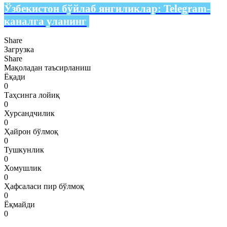
Ўзбекистон бўйлаб янгиликлар:
Telegram-
каналга уланинг
Share
Загрузка
Share
Мақоладан таъсирланиш
Ёқади
0
Таҳсинга лойиқ
0
Хурсандчилик
0
Ҳайрон бўлмоқ
0
Тушкунлик
0
Хомушлик
0
Ҳафсаласи пир бўлмоқ
0
Ёқмайди
0