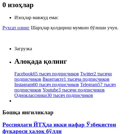
0
изоҳлар
Изоҳлар мавжуд емас
Рухсат олинг
Шарҳлар қолдириш мумкин бўлиши учун.
Загрузка
Алоқада қолинг
Facebook
65 тысяч подписчиков
Twitter
2 тысячи
подписчиков
Вконтакте
1 тысяча подписчиков
Instagram
60 тысяч подписчиков
Telegram
57 тысяч
подписчиков
Youtube
3 тысячи подписчиков
Одноклассники
30 тысяч подписчиков
Бошқа янгиликлар
Россиядаги ЙТҲда икки нафар Ўзбекистон
фуқароси ҳалок бўлди