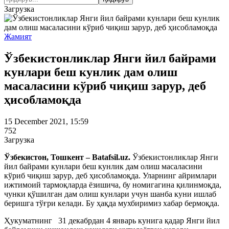
Загрузка
Жамият
Ўзбекистонликлар Янги йил байрами
кунлари беш кунлик дам олиш
масаласини кўриб чиқиш зарур, деб
ҳисобламоқда
15 December 2021, 15:59
752
Загрузка
Ўзбекистон, Тошкент – Batafsil.uz.
Ўзбекистонликлар Янги
йил байрами кунлари беш кунлик дам олиш масаласини
кўриб чиқиш зарур, деб ҳисобламоқда. Уларнинг айримлари
ижтимоий тармоқларда ёзишича, бу номигагина қилинмоқда,
чунки қўшилган дам олиш кунлари учун шанба куни ишлаб
беришга тўғри келади. Бу ҳақда мухбиримиз хабар бермоқда.
Ҳукуматнинг 31 декабрдан 4 январь кунига қадар Янги йил