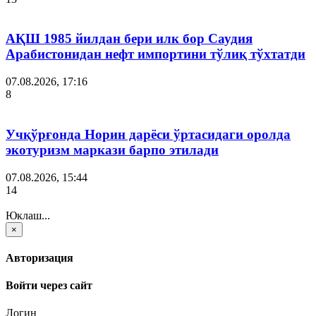
АҚШ 1985 йилдан бери илк бор Саудия
Арабистонидан нефт импортини тўлиқ тўхтатди
07.08.2026, 17:16
8
Учқўрғонда Норин дарёси ўртасидаги оролда
экотуризм маркази барпо этилади
07.08.2026, 15:44
14
Юклаш...
×
Авторизация
Войти через сайт
Логин