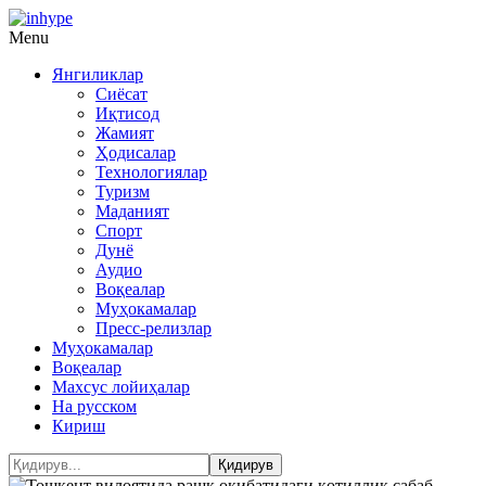
Menu
Янгиликлар
Сиёсат
Иқтисод
Жамият
Ҳодисалар
Технологиялар
Туризм
Маданият
Спорт
Дунё
Аудио
Воқеалар
Муҳокамалар
Пресс-релизлар
Муҳокамалар
Воқеалар
Махсус лойиҳалар
На русском
Кириш