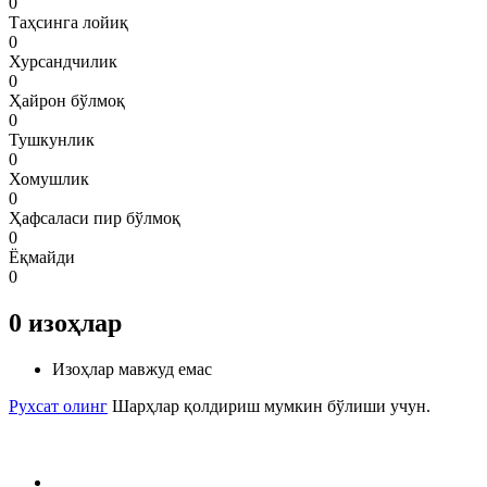
0
Таҳсинга лойиқ
0
Хурсандчилик
0
Ҳайрон бўлмоқ
0
Тушкунлик
0
Хомушлик
0
Ҳафсаласи пир бўлмоқ
0
Ёқмайди
0
0
изоҳлар
Изоҳлар мавжуд емас
Рухсат олинг
Шарҳлар қолдириш мумкин бўлиши учун.