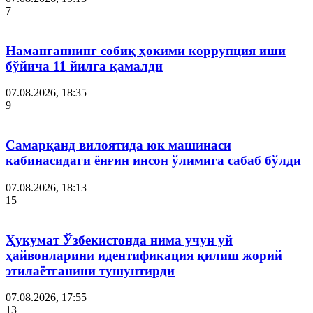
7
Наманганнинг собиқ ҳокими коррупция иши
бўйича 11 йилга қамалди
07.08.2026, 18:35
9
Самарқанд вилоятида юк машинаси
кабинасидаги ёнғин инсон ўлимига сабаб бўлди
07.08.2026, 18:13
15
Ҳукумат Ўзбекистонда нима учун уй
ҳайвонларини идентификация қилиш жорий
этилаётганини тушунтирди
07.08.2026, 17:55
13