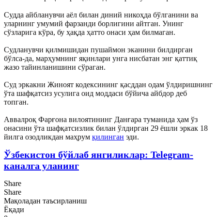
Судда айбланувчи аёл билан диний никоҳда бўлганини ва
уларнинг умумий фарзанди борлигини айтган. Унинг
сўзларига кўра, бу ҳақда ҳатто онаси ҳам билмаган.
Судланувчи қилмишидан пушаймон эканини билдирган
бўлса-да, марҳумнинг яқинлари унга нисбатан энг қаттиқ
жазо тайинланишини сўраган.
Суд эркакни Жиноят кодексининг қасддан одам ўлдиришнинг
ўта шафқатсиз усулига оид моддаси бўйича айбдор деб
топган.
Аввалроқ Фарғона вилоятининг Данғара туманида ҳам ўз
онасини ўта шафқатсизлик билан ўлдирган 29 ёшли эркак 18
йилга озодликдан маҳрум
қилинган
эди.
Ўзбекистон бўйлаб янгиликлар: Telegram-
каналга уланинг
Share
Share
Мақоладан таъсирланиш
Ёқади