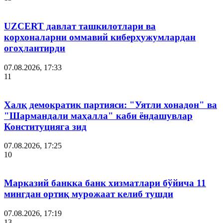
UZCERT давлат ташкилотлари ва
корхоналарни оммавий киберҳужумлардан
огоҳлантирди
07.08.2026, 17:33
11
Халқ демократик партияси: "Уятли хонадон" ва
"Шармандали маҳалла" каби ёндашувлар
Конституцияга зид
07.08.2026, 17:25
10
Марказий банкка банк хизматлари бўйича 11
мингдан ортиқ мурожаат келиб тушди
07.08.2026, 17:19
13