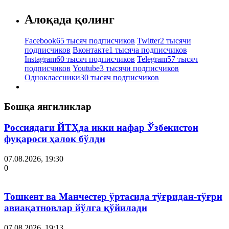
Алоқада қолинг
Facebook
65 тысяч подписчиков
Twitter
2 тысячи
подписчиков
Вконтакте
1 тысяча подписчиков
Instagram
60 тысяч подписчиков
Telegram
57 тысяч
подписчиков
Youtube
3 тысячи подписчиков
Одноклассники
30 тысяч подписчиков
Бошқа янгиликлар
Россиядаги ЙТҲда икки нафар Ўзбекистон
фуқароси ҳалок бўлди
07.08.2026, 19:30
0
Тошкент ва Манчестер ўртасида тўғридан-тўғри
авиақатновлар йўлга қўйилади
07.08.2026, 19:13