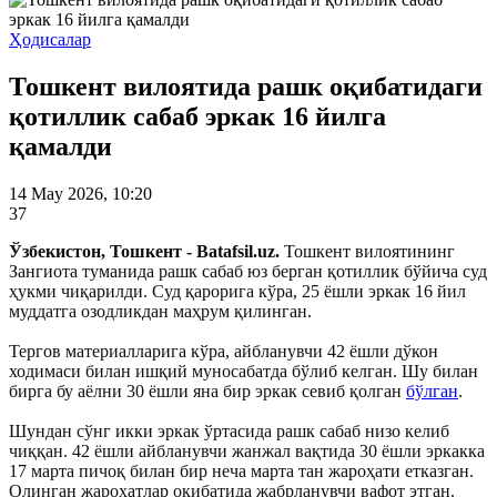
Ҳодисалар
Тошкент вилоятида рашк оқибатидаги
қотиллик сабаб эркак 16 йилга
қамалди
14 May 2026, 10:20
37
Ўзбекистон, Тошкент - Batafsil.uz.
Тошкент вилоятининг
Зангиота туманида рашк сабаб юз берган қотиллик бўйича суд
ҳукми чиқарилди. Суд қарорига кўра, 25 ёшли эркак 16 йил
муддатга озодликдан маҳрум қилинган.
Тергов материалларига кўра, айбланувчи 42 ёшли дўкон
ходимаси билан ишқий муносабатда бўлиб келган. Шу билан
бирга бу аёлни 30 ёшли яна бир эркак севиб қолган
бўлган
.
Шундан сўнг икки эркак ўртасида рашк сабаб низо келиб
чиққан. 42 ёшли айбланувчи жанжал вақтида 30 ёшли эркакка
17 марта пичоқ билан бир неча марта тан жароҳати етказган.
Олинган жароҳатлар оқибатида жабрланувчи вафот этган.