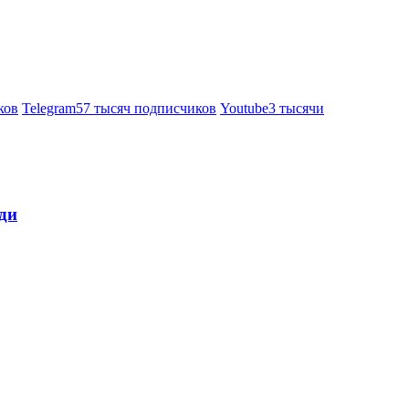
ков
Telegram
57 тысяч подписчиков
Youtube
3 тысячи
ди