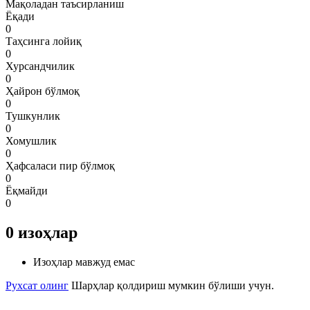
Мақоладан таъсирланиш
Ёқади
0
Таҳсинга лойиқ
0
Хурсандчилик
0
Ҳайрон бўлмоқ
0
Тушкунлик
0
Хомушлик
0
Ҳафсаласи пир бўлмоқ
0
Ёқмайди
0
0
изоҳлар
Изоҳлар мавжуд емас
Рухсат олинг
Шарҳлар қолдириш мумкин бўлиши учун.