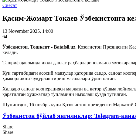
Сиёсат
Қасим-Жомарт Токаев Ўзбекистонга ке
13 November 2025, 14:00
64
Ўзбекистон, Тошкент - Batafsil.uz.
Козоғистон Президенти Қа
келади.
Ташриф давомида икки давлат раҳбарлари юзма-юз музокарала
Кун тартибидаги асосий мавзулар қаторида савдо, саноат кооп
ҳамкорликни чуқурлаштириш масалалари ўрин олган.
Халқаро саноат кооперацияси маркази ва қатор қўшма лойиҳа
қаратилган ҳужжатлар тўпламини имзолаш кўзда тутилган.
Шунингдек, 16 ноябрь куни Қозоғистон президенти Марказий 
Ўзбекистон бўйлаб янгиликлар: Telegram-кана
Share
Share