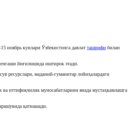
15 ноябрь кунлари Ўзбекистонга давлат
ташрифи
билан
 кенгаши йиғилишида иштирок этади.
, сув ресурслари, маданий-гуманитар лойиҳалардаги
к ва иттифоқчилик муносабатларини янада мустаҳкамлашга
чрашувида қатнашади.