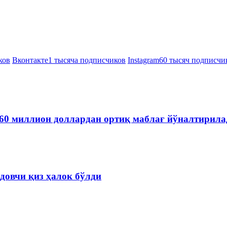
ков
Вконтакте
1 тысяча подписчиков
Instagram
60 тысяч подписчи
60 миллион доллардан ортиқ маблағ йўналтирила
довчи қиз ҳалок бўлди