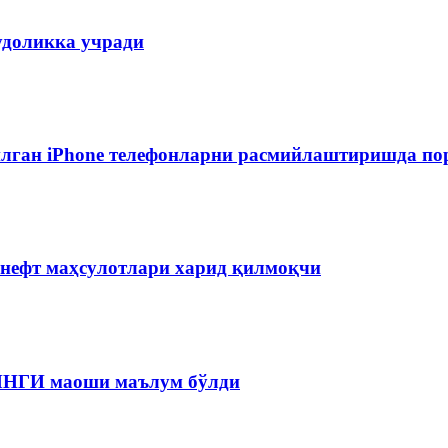
удоликка учради
лган iPhone телефонларни расмийлаштиришда пор
 нефт маҳсулотлари харид қилмоқчи
 ЯНГИ маоши маълум бўлди