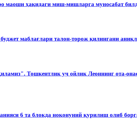
ро маоши ҳақидаги миш-мишларга муносабат бил
 буджет маблағлари талон-торож қилингани аниқ
қиламиз". Тошкентлик уч ойлик Леоннинг ота-она
мпанияси 6 та блокда ноқонуний қурилиш олиб бор