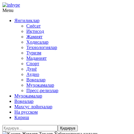
Menu
Янгиликлар
Сиёсат
Иқтисод
Жамият
Ҳодисалар
Технологиялар
Туризм
Маданият
Спорт
Дунё
Аудио
Воқеалар
Муҳокамалар
Пресс-релизлар
Муҳокамалар
Воқеалар
Махсус лойиҳалар
На русском
Кириш