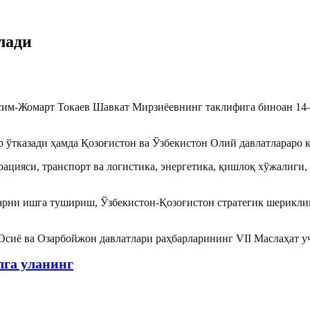
лади
сим-Жомарт Токаев Шавкат Мирзиёевнинг таклифига биноан 14–
р ўтказади ҳамда Қозоғистон ва Ўзбекистон Олий давлатлараро
ерацияси, транспорт ва логистика, энергетика, қишлоқ хўжалиги
ларни ишга тушириш, Ўзбекистон-Қозоғистон стратегик шерикли
Осиё ва Озарбойжон давлатлари раҳбарларининг VII Маслаҳат у
лга уланинг