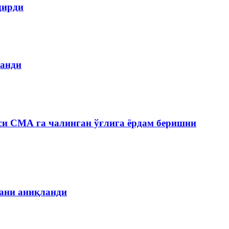
дирди
ланди
си СМА га чалинган ўғлига ёрдам беришни
гани аниқланди