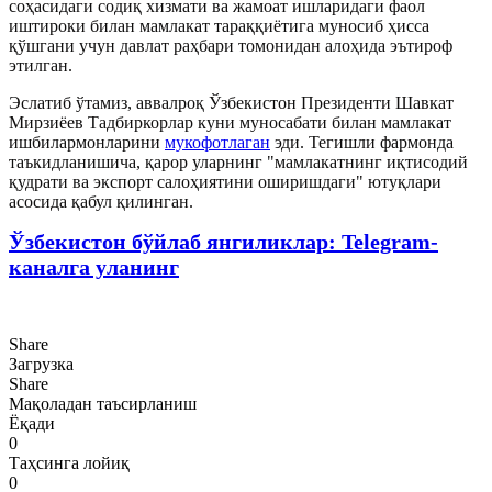
соҳасидаги содиқ хизмати ва жамоат ишларидаги фаол
иштироки билан мамлакат тараққиётига муносиб ҳисса
қўшгани учун давлат раҳбари томонидан алоҳида эътироф
этилган.
Эслатиб ўтамиз, аввалроқ Ўзбекистон Президенти Шавкат
Мирзиёев Тадбиркорлар куни муносабати билан мамлакат
ишбилармонларини
мукофотлаган
эди. Тегишли фармонда
таъкидланишича, қарор уларнинг "мамлакатнинг иқтисодий
қудрати ва экспорт салоҳиятини оширишдаги" ютуқлари
асосида қабул қилинган.
Ўзбекистон бўйлаб янгиликлар: Telegram-
каналга уланинг
Share
Загрузка
Share
Мақоладан таъсирланиш
Ёқади
0
Таҳсинга лойиқ
0