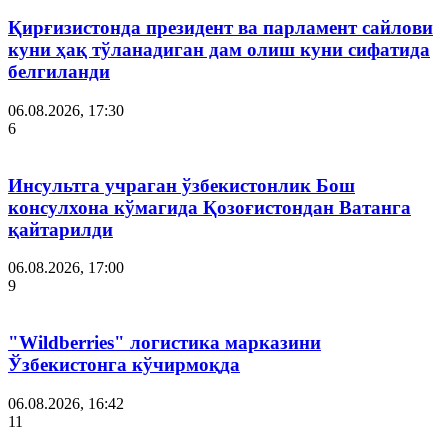
Қирғизистонда президент ва парламент сайлови
куни ҳақ тўланадиган дам олиш куни сифатида
белгиланди
06.08.2026, 17:30
6
Инсультга учраган ўзбекистонлик Бош
консулхона кўмагида Қозоғистондан Ватанга
қайтарилди
06.08.2026, 17:00
9
"Wildberries" логистика марказини
Ўзбекистонга кўчирмоқда
06.08.2026, 16:42
11