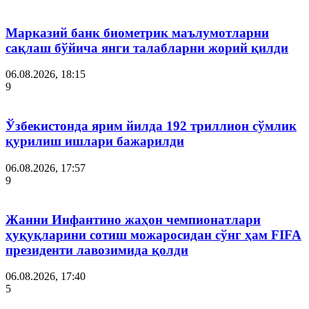
Марказий банк биометрик маълумотларни
сақлаш бўйича янги талабларни жорий қилди
06.08.2026, 18:15
9
Ўзбекистонда ярим йилда 192 триллион сўмлик
қурилиш ишлари бажарилди
06.08.2026, 17:57
9
Жанни Инфантино жаҳон чемпионатлари
ҳуқуқларини сотиш можаросидан сўнг ҳам FIFA
президенти лавозимида қолди
06.08.2026, 17:40
5