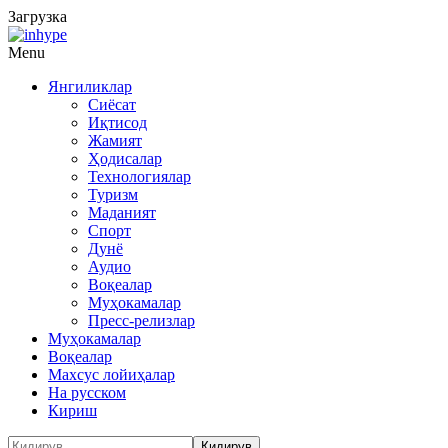
Загрузка
Menu
Янгиликлар
Сиёсат
Иқтисод
Жамият
Ҳодисалар
Технологиялар
Туризм
Маданият
Спорт
Дунё
Аудио
Воқеалар
Муҳокамалар
Пресс-релизлар
Муҳокамалар
Воқеалар
Махсус лойиҳалар
На русском
Кириш