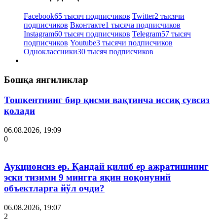
Facebook
65 тысяч подписчиков
Twitter
2 тысячи
подписчиков
Вконтакте
1 тысяча подписчиков
Instagram
60 тысяч подписчиков
Telegram
57 тысяч
подписчиков
Youtube
3 тысячи подписчиков
Одноклассники
30 тысяч подписчиков
Бошқа янгиликлар
Тошкентнинг бир қисми вақтинча иссиқ сувсиз
қолади
06.08.2026, 19:09
0
Аукционсиз ер. Қандай қилиб ер ажратишнинг
эски тизими 9 мингга яқин ноқонуний
объектларга йўл очди?
06.08.2026, 19:07
2