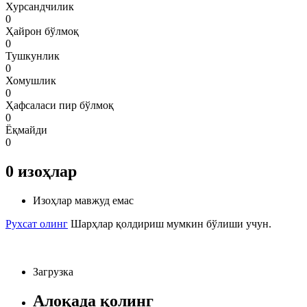
Хурсандчилик
0
Ҳайрон бўлмоқ
0
Тушкунлик
0
Хомушлик
0
Ҳафсаласи пир бўлмоқ
0
Ёқмайди
0
0
изоҳлар
Изоҳлар мавжуд емас
Рухсат олинг
Шарҳлар қолдириш мумкин бўлиши учун.
Загрузка
Алоқада қолинг