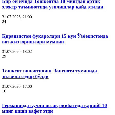
Бир ой ичида Тошкентда 18 мингдан ортиқ
электр таъминотида узилишлар қайд этилди
31.07.2026, 21:00
24
Қирғизистон фуқаролари 15 кун Ўзбекистонда
визасиз юришлари мумкин
31.07.2026, 18:02
29
Тошкент вилоятининг Зангиота туманида
зилзила содир бўлди
31.07.2026, 17:00
16
Германияда кучли иссиқ оқибатида қарийб 10
минг киши вафот этди