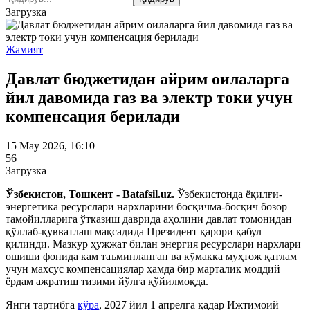
Загрузка
Жамият
Давлат бюджетидан айрим оилаларга
йил давомида газ ва электр токи учун
компенсация берилади
15 May 2026, 16:10
56
Загрузка
Ўзбекистон, Тошкент - Batafsil.uz.
Ўзбекистонда ёқилғи-
энергетика ресурслари нархларини босқичма-босқич бозор
тамойилларига ўтказиш даврида аҳолини давлат томонидан
қўллаб-қувватлаш мақсадида Президент қарори қабул
қилинди. Мазкур ҳужжат билан энергия ресурслари нархлари
ошиши фонида кам таъминланган ва кўмакка муҳтож қатлам
учун махсус компенсациялар ҳамда бир марталик моддий
ёрдам ажратиш тизими йўлга қўйилмоқда.
Янги тартибга
кўра
, 2027 йил 1 апрелга қадар Ижтимоий