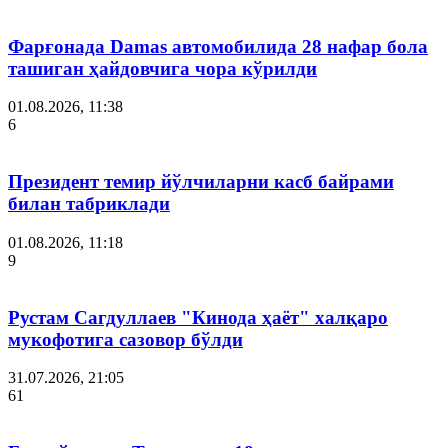
Фарғонада Damas автомобилида 28 нафар бола
ташиган ҳайдовчига чора кўрилди
01.08.2026, 11:38
6
Президент темир йўлчиларни касб байрами
билан табриклади
01.08.2026, 11:18
9
Рустам Сагдуллаев "Кинода ҳаёт" халқаро
мукофотига сазовор бўлди
31.07.2026, 21:05
61