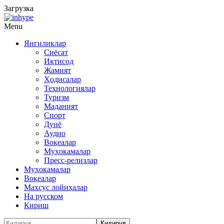
Загрузка
Menu
Янгиликлар
Сиёсат
Иқтисод
Жамият
Ҳодисалар
Технологиялар
Туризм
Маданият
Спорт
Дунё
Аудио
Воқеалар
Муҳокамалар
Пресс-релизлар
Муҳокамалар
Воқеалар
Махсус лойиҳалар
На русском
Кириш