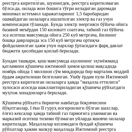
реестрга киритилган, шунингдек, реестрга киритилмаган
бўлса-да, оилада жон бошига тўғри келадиган даромади
минимал истеъмол харажатлариниг 1,5 баробаридан
ошмайдиган оилаларга ишлатилган электр ва газ учун
компенсация тўланади. Бунда электр энергияси бўйича ойига
базавий меъёрдан 150 киловатт соатгача, табиий газ бўйича
эса иситиш мавсумида ойига 250 куб метргача, йилнинг
бошқа даврларида эса 150 куб метргача ортиқча
фойдаланилган ҳажм учун нархлар ўртасидаги фарқ давлат
бюджети ҳисобидан қоплаб берилади.
Бундан ташқари, қиш мавсумида аҳолининг эҳтиёжманд
қатламини қўшимча ижтимоий ҳимоя қилиш мақсадида
ноябрь ойида 1 миллион сўм миқдорида бир марталик моддий
ёрдам ажратилиши белгиланган. Ушбу ёрдам пули Ижтимоий
реестрга киритилган оилаларга ҳамда "маҳалла еттилиги"
хулосаси асосида шакллантириладиган қўшимча рўйхатдаги
муҳтож хонадонларга берилади.
Қўшимча рўйхатга биринчи навбатда боқувчисини
йўқотганлар, I ёки II гуруҳ ногиронлиги бўлган шахслар,
ёлғиз кексалар ҳамда табиий газ тармоғига уланмаган ва
марказий иситиш тизими бўлмаган уйларда яшовчи оилалар
киритилади. Маҳаллалар кесимидаги бундай қўшимча
рўйхатлар ҳажми мазкур маҳаллада Ижтимоий реестрга