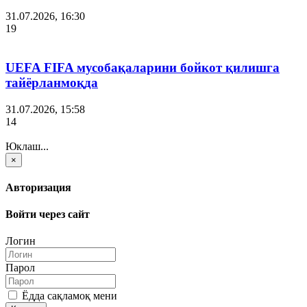
31.07.2026, 16:30
19
UEFA FIFA мусобақаларини бойкот қилишга
тайёрланмоқда
31.07.2026, 15:58
14
Юклаш...
×
Авторизация
Войти через сайт
Логин
Парол
Ёдда сақламоқ мени