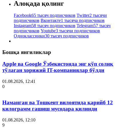
Алоқада қолинг
Facebook
65 тысяч подписчиков
Twitter
2 тысячи
подписчиков
Вконтакте
1 тысяча подписчиков
Instagram
58 тысяч подписчиков
Telegram
57 тысяч
подписчиков
Youtube
3 тысячи подписчиков
Одноклассники
30 тысяч подписчиков
Бошқа янгиликлар
Apple ва Google Ўзбекистонда энг кўп солиқ
тўлаган хорижий IT-компаниялар бўлди
01.08.2026, 12:41
0
Наманган ва Тошкент вилоятида қарийб 12
килограмм гашиш мусодара қилинди
01.08.2026, 12:10
9