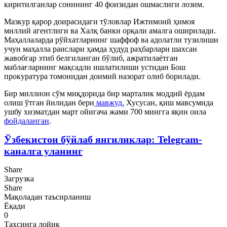
киритилганлар сонининг 40 фоизидан ошмаслиги лозим.
Мазкур қарор доирасидаги тўловлар Ижтимоий ҳимоя
миллий агентлиги ва Халқ банки орқали амалга оширилади.
Маҳаллаларда рўйхатларнинг шаффоф ва адолатли тузилиши
учун маҳалла раислари ҳамда ҳудуд раҳбарлари шахсан
жавобгар этиб белгиланган бўлиб, ажратилаётган
маблағларнинг мақсадли ишлатилиши устидан Бош
прокуратура томонидан доимий назорат олиб борилади.
Бир миллион сўм миқдорида бир марталик моддий ёрдам
олиш ўтган йилидан бери
мавжуд.
Хусусан, қиш мавсумида
ушбу хизматдан март ойигача жами 700 мингга яқин оила
фойдаланган
.
Ўзбекистон бўйлаб янгиликлар: Telegram-
каналга уланинг
Share
Загрузка
Share
Мақоладан таъсирланиш
Ёқади
0
Таҳсинга лойиқ