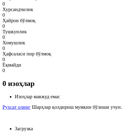
0
Хурсандчилик
0
Ҳайрон бўлмоқ
0
Тушкунлик
0
Хомушлик
0
Ҳафсаласи пир бўлмоқ
0
Ёқмайди
0
0
изоҳлар
Изоҳлар мавжуд емас
Рухсат олинг
Шарҳлар қолдириш мумкин бўлиши учун.
Загрузка