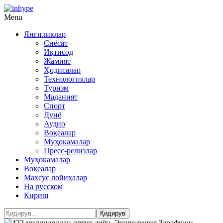
Menu
Янгиликлар
Сиёсат
Иқтисод
Жамият
Ҳодисалар
Технологиялар
Туризм
Маданият
Спорт
Дунё
Аудио
Воқеалар
Муҳокамалар
Пресс-релизлар
Муҳокамалар
Воқеалар
Махсус лойиҳалар
На русском
Кириш