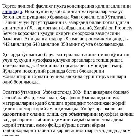
Тергов жиноий фаолият пухта конспирация қилинганлигини
аниқлади
. Ноқонуний қазиб олинган материаллар махсус
бетон конструкциялар ёрдамида ўзан орқали олиб ўтилган.
Ташиш учун Ургут туманини Самарқанд билан боғлайдиган
янги темир йўл тармоғидан фойдаланилиб, Zarafshon Propriety
Service корхонаси ҳудуди охирги омборхона вазифасини
бажарган. Аниқланган зарар кўлами астрономик миқдорда -
442 миллиард 648 миллион 358 минг сўмга баҳоланмоқда.
Ҳозирда тўпланган барча материаллар жиноят иши қўзғатиш
учун ҳуқуқни муҳофаза қилувчи органларга топширишга
тайёрланмоқда. Ички ишлар органлари томонидан темир
йўлларга ноқонуний равишда бетон блокларини
жойлаштириш ҳолати бўйича алоҳида суриштирув ишлари
олиб борилмоқда.
Эслатиб ўтамизки, Ўзбекистонда 2024 йил январдан бошлаб
асосий дарёлар, жумладан, Зарафшон ўзанларида норуда
материалларни қазиб олишга президент томонижан жорий
қилинган мораторий амал қилмоқда. Ушбу чора экологик
ҳалокатнинг олдини олиш, сув объектларини муҳофаза қилиш
ва дарёларнинг табиий оқимини сақлаб қолиш мақсадида
жорий этилган, аммо фойда кўриш истаги айрим
тадбиркорларни табиатга қарши жиноятларга ундашда давом
этмоқда.