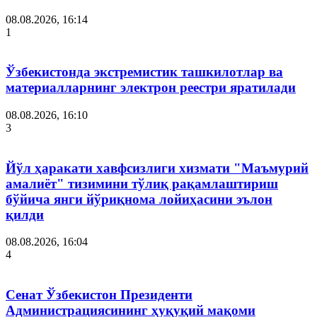
08.08.2026, 16:14
1
Ўзбекистонда экстремистик ташкилотлар ва
материалларнинг электрон реестри яратилади
08.08.2026, 16:10
3
Йўл ҳаракати хавфсизлиги хизмати "Маъмурий
амалиёт" тизимини тўлиқ рақамлаштириш
бўйича янги йўриқнома лойиҳасини эълон
қилди
08.08.2026, 16:04
4
Сенат Ўзбекистон Президенти
Администрациясининг ҳуқуқий мақоми