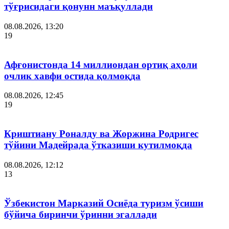
тўғрисидаги қонунн маъқуллади
08.08.2026, 13:20
19
Афғонистонда 14 миллиондан ортиқ аҳоли
очлик хавфи остида қолмоқда
08.08.2026, 12:45
19
Криштиану Роналду ва Жоржина Родригес
тўйини Мадейрада ўтказиши кутилмоқда
08.08.2026, 12:12
13
Ўзбекистон Марказий Осиёда туризм ўсиши
бўйича биринчи ўринни эгаллади