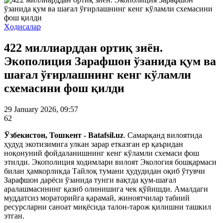
Ҳодисалар
422 миллиарддан ортиқ зиён.
Экополиция Зарафшон ўзанида қум ва
шағал ўғирлашнинг кенг кўламли
схемасини фош қилди
29 January 2026, 09:57
62
Ўзбекистон, Тошкент - Batafsil.uz
. Самарқанд вилоятида
ҳудуд экотизимига улкан зарар етказган ер қаъридан
ноқонуний фойдаланишнинг кенг кўламли схемаси фош
этилди. Экополиция ходимлари вилоят Экология бошқармаси
билан ҳамкорликда Тайлоқ тумани ҳудудидан оқиб ўтувчи
Зарафшон дарёси ўзанида тунги вақтда қум-шағал
аралашмасининг қазиб олинишига чек қўйишди. Амалдаги
муддатсиз мораторийга қарамай, жиноятчилар табиий
ресурсларни саноат миқёсида талон-тарож қилишни ташкил
этган.