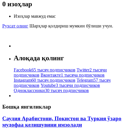
0
изоҳлар
Изоҳлар мавжуд емас
Рухсат олинг
Шарҳлар қолдириш мумкин бўлиши учун.
Алоқада қолинг
Facebook
65 тысяч подписчиков
Twitter
2 тысячи
подписчиков
Вконтакте
1 тысяча подписчиков
Instagram
60 тысяч подписчиков
Telegram
57 тысяч
подписчиков
Youtube
3 тысячи подписчиков
Одноклассники
30 тысяч подписчиков
Бошқа янгиликлар
Саудия Арабистони, Покистон ва Туркия ўзаро
мудофаа келишувини имзолади