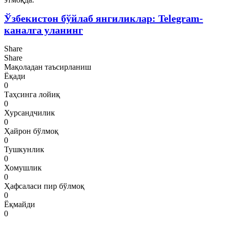
Ўзбекистон бўйлаб янгиликлар: Telegram-
каналга уланинг
Share
Share
Мақоладан таъсирланиш
Ёқади
0
Таҳсинга лойиқ
0
Хурсандчилик
0
Ҳайрон бўлмоқ
0
Тушкунлик
0
Хомушлик
0
Ҳафсаласи пир бўлмоқ
0
Ёқмайди
0