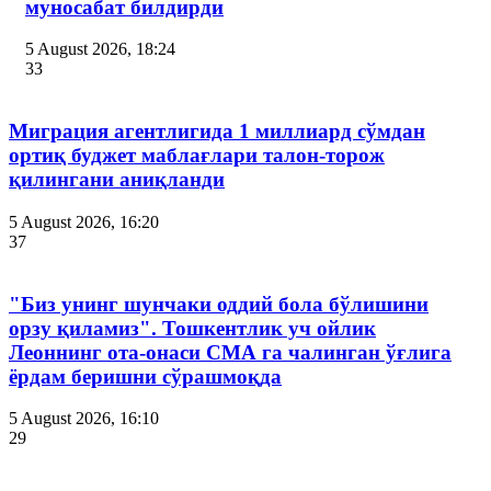
муносабат билдирди
5 August 2026, 18:24
33
Миграция агентлигида 1 миллиард сўмдан
ортиқ буджет маблағлари талон-торож
қилингани аниқланди
5 August 2026, 16:20
37
"Биз унинг шунчаки оддий бола бўлишини
орзу қиламиз". Тошкентлик уч ойлик
Леоннинг ота-онаси СМА га чалинган ўғлига
ёрдам беришни сўрашмоқда
5 August 2026, 16:10
29