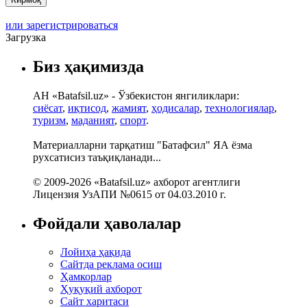
или зарегистрироваться
Загрузка
Биз ҳақимизда
АН «Batafsil.uz» - Ўзбекистон янгиликлари:
сиёсат
,
иқтисод
,
жамият
,
ҳодисалар
,
технологиялар
,
туризм
,
маданият
,
спорт
.
Материалларни тарқатиш "Батафсил" ЯА ёзма
рухсатисиз таъқиқланади...
© 2009-2026 «Batafsil.uz» ахборот агентлиги
Лицензия УзАПИ №0615 от 04.03.2010 г.
Фойдали ҳаволалар
Лойиҳа ҳақида
Сайтда реклама осиш
Ҳамкорлар
Ҳуқуқий ахборот
Сайт харитаси