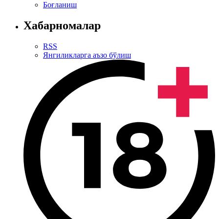
Боғланиш
Хабарномалар
RSS
Янгиликларга аъзо бўлиш