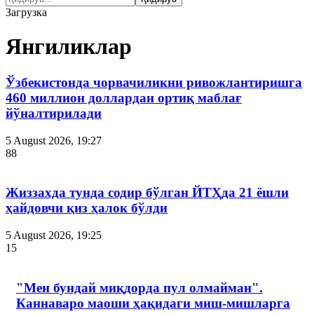
Загрузка
Янгиликлар
Ўзбекистонда чорвачиликни ривожлантиришга
460 миллион доллардан ортиқ маблағ
йўналтирилади
5 August 2026, 19:27
88
Жиззахда тунда содир бўлган ЙТҲда 21 ёшли
ҳайдовчи қиз ҳалок бўлди
5 August 2026, 19:25
15
"Мен бундай миқдорда пул олмайман".
Каннаваро маоши ҳақидаги миш-мишларга