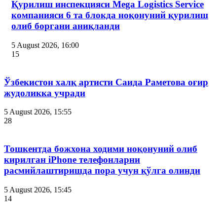
Қурилиш инспекцияси Мega Logistics Service
компанияси 6 та блокда ноқонуний қурилиш
олиб боргани аниқланди
5 August 2026, 16:00
15
Ўзбекистон халқ артисти Саида Раметова оғир
жудоликка учради
5 August 2026, 15:55
28
Тошкентда божхона ходими ноқонуний олиб
кирилган iPhone телефонларни
расмийлаштиришда пора учун қўлга олинди
5 August 2026, 15:45
14