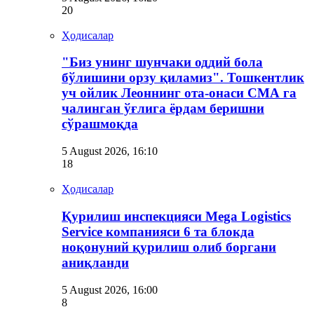
20
Ҳодисалар
"Биз унинг шунчаки оддий бола
бўлишини орзу қиламиз". Тошкентлик
уч ойлик Леоннинг ота-онаси СМА га
чалинган ўғлига ёрдам беришни
сўрашмоқда
5 August 2026, 16:10
18
Ҳодисалар
Қурилиш инспекцияси Мega Logistics
Service компанияси 6 та блокда
ноқонуний қурилиш олиб боргани
аниқланди
5 August 2026, 16:00
8