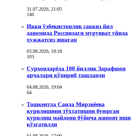
31.07.2026, 21:05
140
Икки ўзбекистонлик саккиз йил
давомида Россиядаги мурувват уйида
ҳужжатсиз яшаган
03.08.2026, 18:18
103
Сурхондарёда 100 йиллик Зарафшон
арчалари қўпириб ташланди
04.08.2026, 19:04
64
Тошкентда Саида Мирзиёева
қурилишини тўхтатишни буюрган
қурилиш майдони бўйича жиноят иши
қўзғатилди
01.08.2026, 17:00