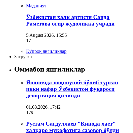
Маданият
Ўзбекистон халқ артисти Саида
Раметова оғир жудоликка учради
5 August 2026, 15:55
17
Кўпроқ янгиликлар
Загрузка
Оммабоп янгиликлар
Японияда ноқонуний бўлиб турган
икки нафар Ўзбекистон фуқароси
депортация қилинди
01.08.2026, 17:42
179
Рустам Сагдуллаев "Кинода ҳаёт"
халқаро мукофотига сазовор бўлди