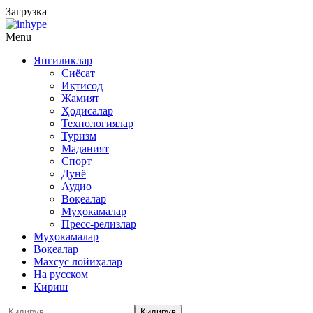
Загрузка
Menu
Янгиликлар
Сиёсат
Иқтисод
Жамият
Ҳодисалар
Технологиялар
Туризм
Маданият
Спорт
Дунё
Аудио
Воқеалар
Муҳокамалар
Пресс-релизлар
Муҳокамалар
Воқеалар
Махсус лойиҳалар
На русском
Кириш