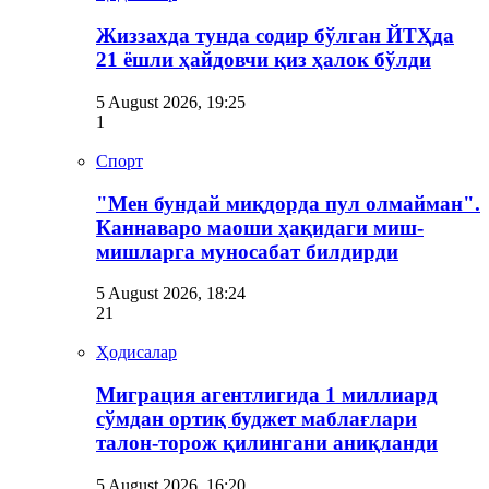
Жиззахда тунда содир бўлган ЙТҲда
21 ёшли ҳайдовчи қиз ҳалок бўлди
5 August 2026, 19:25
1
Спорт
"Мен бундай миқдорда пул олмайман".
Каннаваро маоши ҳақидаги миш-
мишларга муносабат билдирди
5 August 2026, 18:24
21
Ҳодисалар
Миграция агентлигида 1 миллиард
сўмдан ортиқ буджет маблағлари
талон-торож қилингани аниқланди
5 August 2026, 16:20