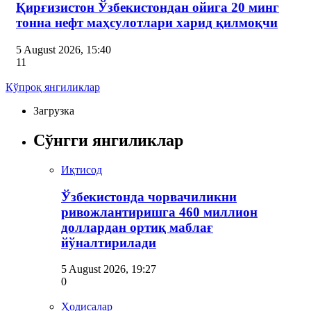
Қирғизистон Ўзбекистондан ойига 20 минг
тонна нефт маҳсулотлари харид қилмоқчи
5 August 2026, 15:40
11
Кўпроқ янгиликлар
Загрузка
Сўнгги янгиликлар
Иқтисод
Ўзбекистонда чорвачиликни
ривожлантиришга 460 миллион
доллардан ортиқ маблағ
йўналтирилади
5 August 2026, 19:27
0
Ҳодисалар