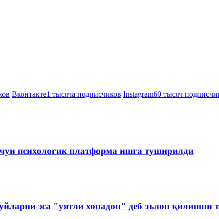
ков
Вконтакте
1 тысяча подписчиков
Instagram
60 тысяч подписчи
чун психологик платформа ишга туширилди
йларни эса "уятли хонадон" деб эълон қилишни 