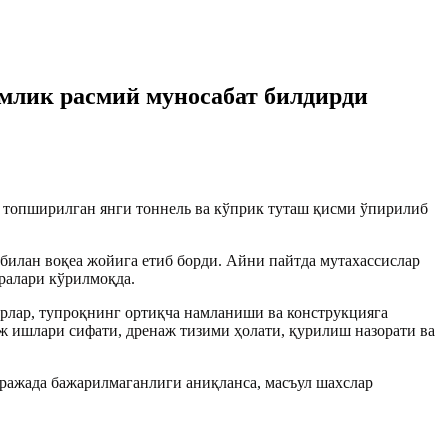
млик расмий муносабат билдирди
топширилган янги тоннель ва кўприк туташ қисми ўпирилиб
билан воқеа жойига етиб борди. Айни пайтда мутaxассислар
оралари кўрилмоқда.
ирлар, тупроқнинг ортиқча намланиши ва конструкцияга
 ишлари сифати, дренаж тизими ҳолати, қурилиш назорати ва
ражада бажарилмаганлиги аниқланса, масъул шахслар