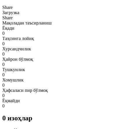
Share
Загрузка
Share
Мақоладан таъсирланиш
Ёқади
0
Таҳсинга лойиқ
0
Хурсандчилик
0
Ҳайрон бўлмоқ
0
Тушкунлик
0
Хомушлик
0
Ҳафсаласи пир бўлмоқ
0
Ёқмайди
0
0
изоҳлар