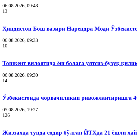
06.08.2026, 09:48
13
Ҳиндистон Бош вазири Нарендра Моди Ўзбекист
06.08.2026, 09:33
10
Тошкент вилоятида ёш болага уятсиз-бузуқ қили
06.08.2026, 09:30
14
Ўзбекистонда чорвачиликни ривожлантиришга 4
05.08.2026, 19:27
126
Жиззахда тунда содир бўлган ЙТҲда 21 ёшли ҳай