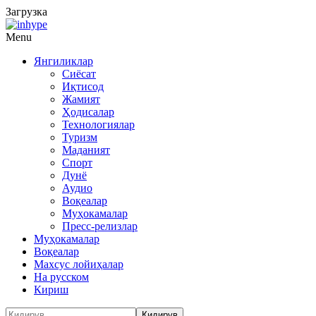
Загрузка
Menu
Янгиликлар
Сиёсат
Иқтисод
Жамият
Ҳодисалар
Технологиялар
Туризм
Маданият
Спорт
Дунё
Аудио
Воқеалар
Муҳокамалар
Пресс-релизлар
Муҳокамалар
Воқеалар
Махсус лойиҳалар
На русском
Кириш