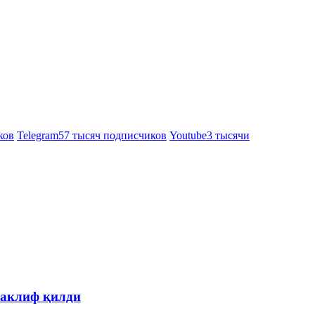
ков
Telegram
57 тысяч подписчиков
Youtube
3 тысячи
таклиф қилди