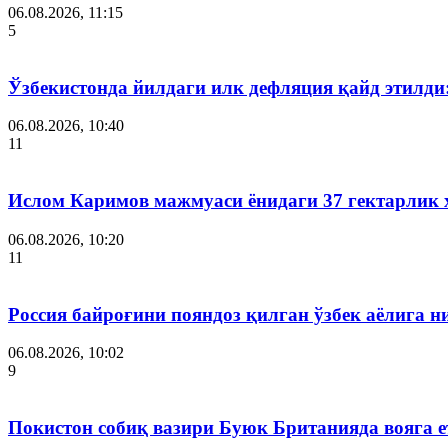
06.08.2026, 11:15
5
Ўзбекистонда йилдаги илк дефляция қайд этилди
06.08.2026, 10:40
11
Ислом Каримов мажмуаси ёнидаги 37 гектарлик 
06.08.2026, 10:20
11
Россия байроғини пояндоз қилган ўзбек аёлига 
06.08.2026, 10:02
9
Покистон собиқ вазири Буюк Британияда вояга 