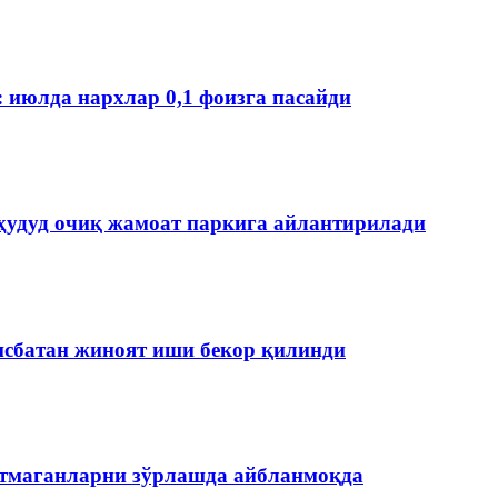
: июлда нархлар 0,1 фоизга пасайди
ҳудуд очиқ жамоат паркига айлантирилади
нисбатан жиноят иши бекор қилинди
етмаганларни зўрлашда айбланмоқда