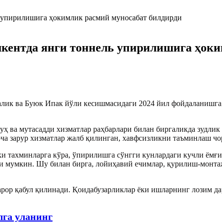
шкентда янги тоннель упирилишига ҳоки
лик ва Буюк Ипак йўли кесишмасидаги 2024 йил фойдаланишга 
 ва мутасадди хизматлар раҳбарлари билан биргаликда зудлик 
арча зарур хизматлар жалб қилинган, хавфсизликни таъминлаш ч
ки тахминларга кўра, ўпирилишга сўнгги кунлардаги кучли ёмғ
 мумкин. Шу билан бирга, лойиҳавий ечимлар, қурилиш-монтаж
рор қабул қилинади. Қоидабузарликлар ёки ишларнинг лозим да
лга уланинг