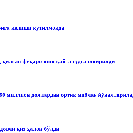
онга келиши кутилмоқда
қ қилган фуқаро иши қайта судга оширилди
60 миллион доллардан ортиқ маблағ йўналтирила
довчи қиз ҳалок бўлди