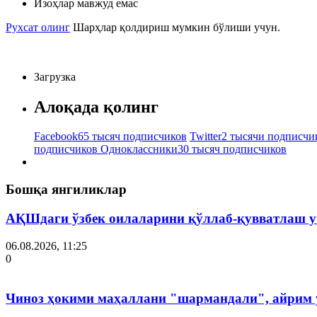
Изоҳлар мавжуд емас
Рухсат олинг
Шарҳлар қолдириш мумкин бўлиши учун.
Загрузка
Алоқада қолинг
Facebook
65 тысяч подписчиков
Twitter
2 тысячи подписчи
подписчиков
Одноклассники
30 тысяч подписчиков
Бошқа янгиликлар
АҚШдаги ўзбек оилаларини қўллаб-қувватлаш у
06.08.2026, 11:25
0
Чиноз ҳокими маҳаллани "шармандали", айрим у