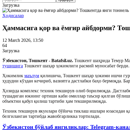
Загрузка
Ҳодисалар
Ҳаммасига қор ва ёмғир айбдорми? То
12 March 2026, 13:50
64
Загрузка
Ўзбекистон, Тошкент - Batafsil.uz.
Тошкент шаҳрида Темур Ма
тушишига
Тошкент шаҳар ҳокимлиги расмий муносабат берди.
Ҳокимлик
маълум
қилишича, Тошкент шаҳар ҳокими ишчи гуруҳ
ҳудудни кўздан кечириб, вазиятга дастлабки баҳо бермоқда. Б
Ҳозирда комплекс техник текширув олиб борилмоқда. Дастлаб
тушадиган юкнинг ортиши каби омиллар таъсир қилган бўлиши
объектни қабул қилиш тартиби ҳам текширилмоқда.
Техник текширув якунлари бўйича тиклаш ишлари юзасидан қа
белгиланган тартибда жавобгарликка тортилади.
Ўзбекистон бўйлаб янгиликлар: Telegram-кана