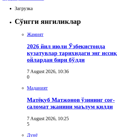
Загрузка
Сўнгги янгиликлар
Жамият
2026 йил июли Ўзбекистонда
кузатувлар тарихидаги энг иссиқ
ойлардан бири бўлди
7 August 2026, 10:36
0
Маданият
Матёқуб Матжонов ўзининг соғ-
саломат эканини маълум қилди
7 August 2026, 10:25
5
Дунё