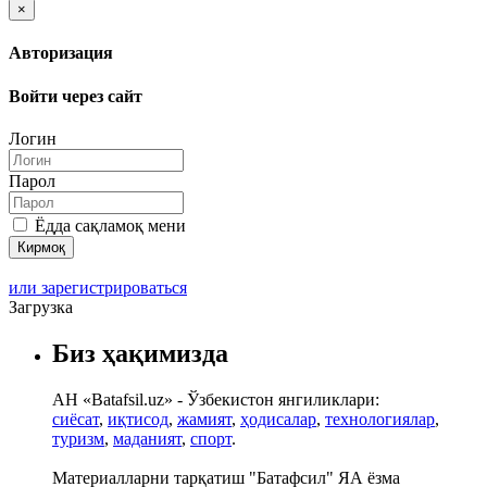
×
Авторизация
Войти через сайт
Логин
Парол
Ёдда сақламоқ мени
или зарегистрироваться
Загрузка
Биз ҳақимизда
АН «Batafsil.uz» - Ўзбекистон янгиликлари:
сиёсат
,
иқтисод
,
жамият
,
ҳодисалар
,
технологиялар
,
туризм
,
маданият
,
спорт
.
Материалларни тарқатиш "Батафсил" ЯА ёзма