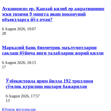
Аукционсиз ер. Қандай қилиб ер ажратишнинг
эски тизими 9 мингга яқин ноқонуний
объектларга йўл очди?
6 August 2026, 19:07
28
Марказий банк биометрик маълумотларни
сақлаш бўйича янги талабларни жорий қилди
6 August 2026, 18:15
17
Ўзбекистонда ярим йилда 192 триллион
сўмлик қурилиш ишлари бажарилди
6 August 2026, 17:57
13
Кўпроқ янгиликлар