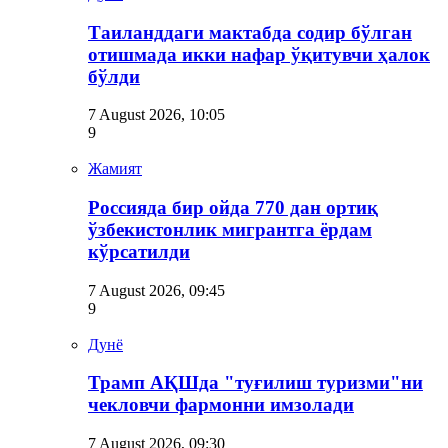
Таиланддаги мактабда содир бўлган
отишмада икки нафар ўқитувчи ҳалок
бўлди
7 August 2026, 10:05
9
Жамият
Россияда бир ойда 770 дан ортиқ
ўзбекистонлик мигрантга ёрдам
кўрсатилди
7 August 2026, 09:45
9
Дунё
Трамп АҚШда "туғилиш туризми"ни
чекловчи фармонни имзолади
7 August 2026, 09:30