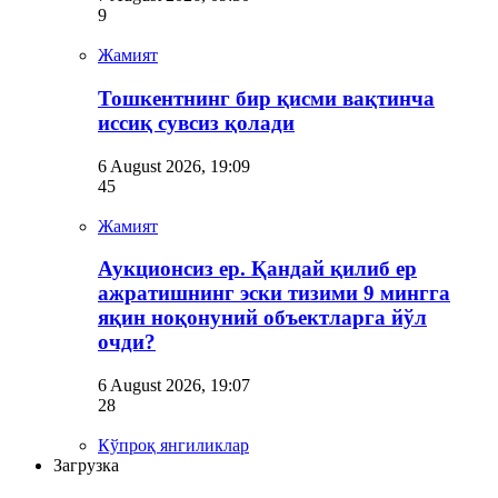
9
Жамият
Тошкентнинг бир қисми вақтинча
иссиқ сувсиз қолади
6 August 2026, 19:09
45
Жамият
Аукционсиз ер. Қандай қилиб ер
ажратишнинг эски тизими 9 мингга
яқин ноқонуний объектларга йўл
очди?
6 August 2026, 19:07
28
Кўпроқ янгиликлар
Загрузка