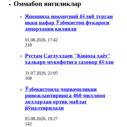
Оммабоп янгиликлар
Японияда ноқонуний бўлиб турган
икки нафар Ўзбекистон фуқароси
депортация қилинди
01.08.2026, 17:42
218
Рустам Сагдуллаев "Кинода ҳаёт"
халқаро мукофотига сазовор бўлди
31.07.2026, 21:05
168
Ўзбекистонда чорвачиликни
ривожлантиришга 460 миллион
доллардан ортиқ маблағ
йўналтирилади
05.08.2026, 19:27
142