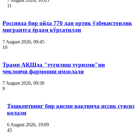
7 August 2026, 10:05
11
Россияда бир ойда 770 дан ортиқ ўзбекистонлик
мигрантга ёрдам кўрсатилди
7 August 2026, 09:45
10
Трамп АҚШда "туғилиш туризми"ни
чекловчи фармонни имзолади
7 August 2026, 09:30
9
Тошкентнинг бир қисми вақтинча иссиқ сувсиз
қолади
6 August 2026, 19:09
45