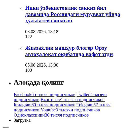
Икки ўзбекистонлик саккиз йил
давомида Россиядаги мурувват уйида
ҳужжатсиз яшаган
03.08.2026, 18:18
122
Жиззахлик машҳур блогер Орзу
автоҳалокат оқибатида вафот этди
05.08.2026, 13:00
100
Алоқада қолинг
Facebook
65 тысяч подписчиков
Twitter
2 тысячи
подписчиков
Вконтакте
1 тысяча подписчиков
Instagram
60 тысяч подписчиков
Telegram
57 тысяч
подписчиков
Youtube
3 тысячи подписчиков
Одноклассники
30 тысяч подписчиков
Загрузка