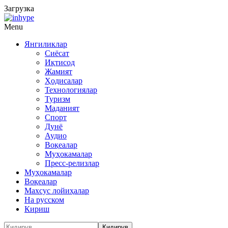
Загрузка
Menu
Янгиликлар
Сиёсат
Иқтисод
Жамият
Ҳодисалар
Технологиялар
Туризм
Маданият
Спорт
Дунё
Аудио
Воқеалар
Муҳокамалар
Пресс-релизлар
Муҳокамалар
Воқеалар
Махсус лойиҳалар
На русском
Кириш