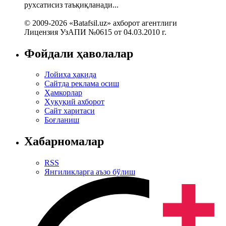
рухсатисиз таъқиқланади...
© 2009-2026 «Batafsil.uz» ахборот агентлиги
Лицензия УзАПИ №0615 от 04.03.2010 г.
Фойдали ҳаволалар
Лойиҳа ҳақида
Сайтда реклама осиш
Ҳамкорлар
Ҳуқуқий ахборот
Сайт харитаси
Боғланиш
Хабарномалар
RSS
Янгиликларга аъзо бўлиш