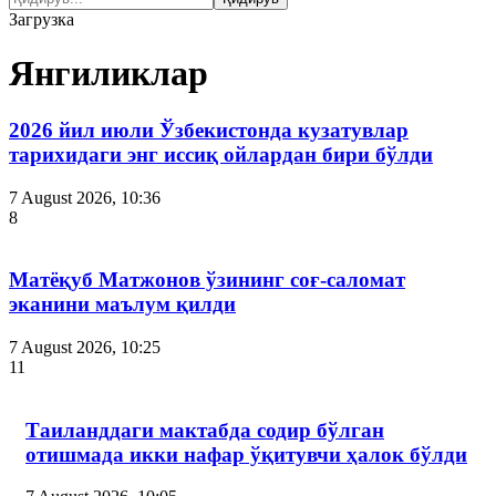
Загрузка
Янгиликлар
2026 йил июли Ўзбекистонда кузатувлар
тарихидаги энг иссиқ ойлардан бири бўлди
7 August 2026, 10:36
8
Матёқуб Матжонов ўзининг соғ-саломат
эканини маълум қилди
7 August 2026, 10:25
11
Таиланддаги мактабда содир бўлган
отишмада икки нафар ўқитувчи ҳалок бўлди