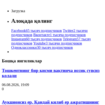
Загрузка
Алоқада қолинг
Facebook
65 тысяч подписчиков
Twitter
2 тысячи
подписчиков
Вконтакте
1 тысяча подписчиков
Instagram
60 тысяч подписчиков
Telegram
57 тысяч
подписчиков
Youtube
3 тысячи подписчиков
Одноклассники
30 тысяч подписчиков
Бошқа янгиликлар
Тошкентнинг бир қисми вақтинча иссиқ сувсиз
қолади
06.08.2026, 19:09
0
Аукционсиз ер. Қандай қилиб ер ажратишнинг