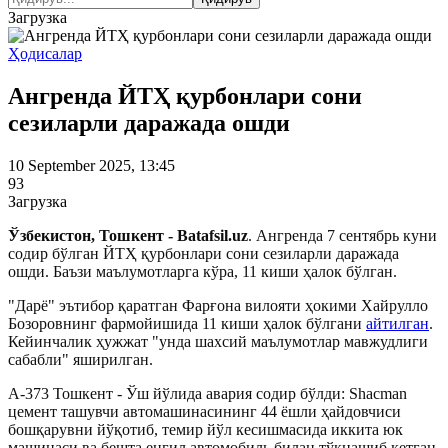
Загрузка
Ҳодисалар
Ангренда ЙТҲ қурбонлари сони
сезиларли даражада ошди
10 September 2025, 13:45
93
Загрузка
Ўзбекистон, Тошкент - Batafsil.uz
. Ангренда 7 сентябрь куни
содир бўлган ЙТҲ қурбонлари сони сезиларли даражада
ошди. Баъзи маълумотларга кўра, 11 киши ҳалок бўлган.
"Дарё" эътибор қаратган Фарғона вилояти ҳокими Хайрулло
Бозоровнинг фармойишида 11 киши ҳалок бўлгани
айтилган
.
Кейинчалик ҳужжат "унда шахсий маълумотлар мавжудлиги
сабабли" яширилган.
А-373 Тошкент - Ўш йўлида авария содир бўлди: Shacman
цемент ташувчи автомашинасининг 44 ёшли ҳайдовчиси
бошқарувни йўқотиб, темир йўл кесишмасида иккита юк
машинаси ва бешта енгил автомобиль билан тўқнашиб кетган.