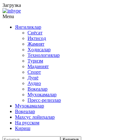
Загрузка
Menu
Янгиликлар
Сиёсат
Иқтисод
Жамият
Ҳодисалар
Технологиялар
Туризм
Маданият
Спорт
Дунё
Аудио
Воқеалар
Муҳокамалар
Пресс-релизлар
Муҳокамалар
Воқеалар
Махсус лойиҳалар
На русском
Кириш