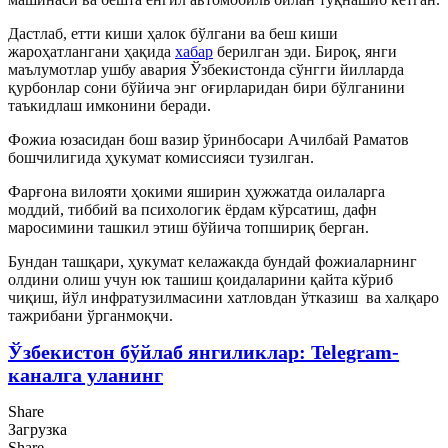
Дастлаб, етти киши ҳалок бўлгани ва беш киши
жароҳатлангани ҳақида
хабар
берилган эди. Бироқ, янги
маълумотлар ушбу авария Ўзбекистонда сўнгги йилларда
қурбонлар сони бўйича энг оғирларидан бири бўлганини
таъкидлаш имконини беради.
Фожиа юзасидан бош вазир ўринбосари Ачилбай Раматов
бошчилигида ҳукумат комиссияси тузилган.
Фарғона вилояти ҳокими яширин ҳужжатда оилаларга
моддий, тиббий ва психологик ёрдам кўрсатиш, дафн
маросимини ташкил этиш бўйича топшириқ берган.
Бундан ташқари, ҳукумат келажакда бундай фожиаларнинг
олдини олиш учун юк ташиш қоидаларини қайта кўриб
чиқиш, йўл инфратузилмасини хатловдан ўтказиш ва халқаро
тажрибани ўрганмоқчи.
Ўзбекистон бўйлаб янгиликлар: Telegram-
каналга уланинг
Share
Загрузка
Share