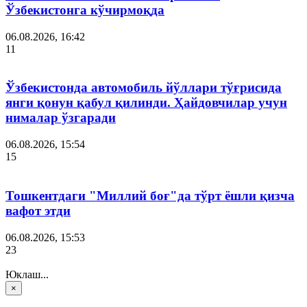
Ўзбекистонга кўчирмоқда
06.08.2026, 16:42
11
Ўзбекистонда автомобиль йўллари тўғрисида
янги қонун қабул қилинди. Ҳайдовчилар учун
нималар ўзгаради
06.08.2026, 15:54
15
Тошкентдаги "Миллий боғ"да тўрт ёшли қизча
вафот этди
06.08.2026, 15:53
23
Юклаш...
×