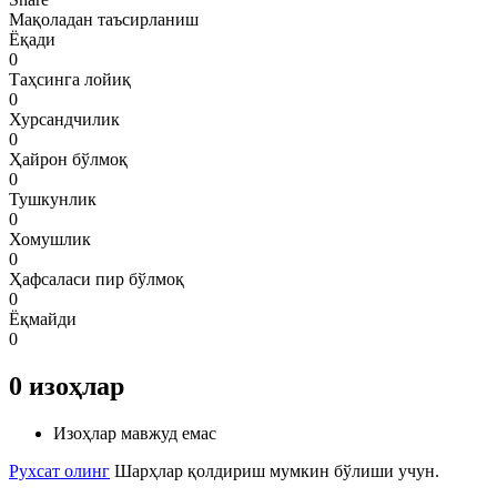
Мақоладан таъсирланиш
Ёқади
0
Таҳсинга лойиқ
0
Хурсандчилик
0
Ҳайрон бўлмоқ
0
Тушкунлик
0
Хомушлик
0
Ҳафсаласи пир бўлмоқ
0
Ёқмайди
0
0
изоҳлар
Изоҳлар мавжуд емас
Рухсат олинг
Шарҳлар қолдириш мумкин бўлиши учун.