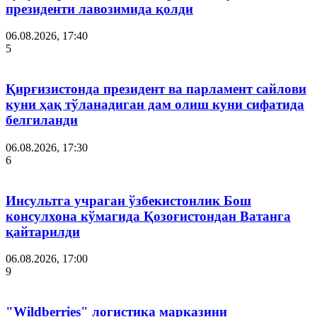
президенти лавозимида қолди
06.08.2026, 17:40
5
Қирғизистонда президент ва парламент сайлови
куни ҳақ тўланадиган дам олиш куни сифатида
белгиланди
06.08.2026, 17:30
6
Инсультга учраган ўзбекистонлик Бош
консулхона кўмагида Қозоғистондан Ватанга
қайтарилди
06.08.2026, 17:00
9
"Wildberries" логистика марказини