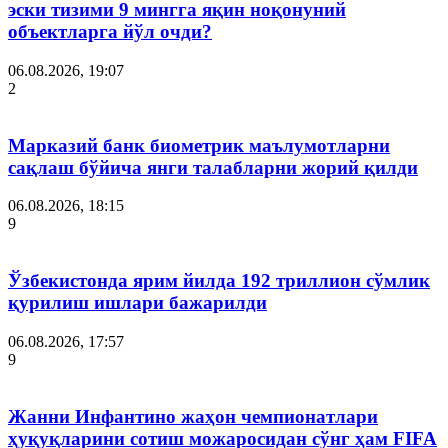
эски тизими 9 мингга яқин ноқонуний
объектларга йўл очди?
06.08.2026, 19:07
2
Марказий банк биометрик маълумотларни
сақлаш бўйича янги талабларни жорий қилди
06.08.2026, 18:15
9
Ўзбекистонда ярим йилда 192 триллион сўмлик
қурилиш ишлари бажарилди
06.08.2026, 17:57
9
Жанни Инфантино жаҳон чемпионатлари
ҳуқуқларини сотиш можаросидан сўнг ҳам FIFA